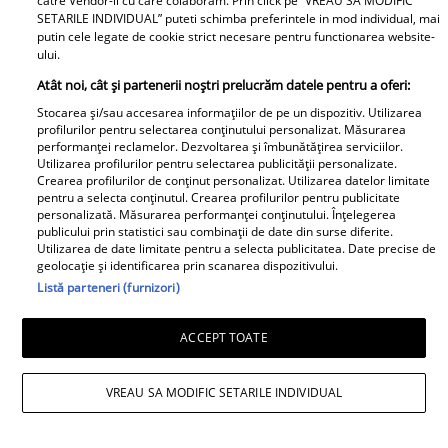
catre Vendor-ii cu care colaboram. Prin click pe “VREAU SA MODIFIC
SETARILE INDIVIDUAL” puteti schimba preferintele in mod individual, mai
putin cele legate de cookie strict necesare pentru functionarea website-
ului.
Atât noi, cât și partenerii noștri prelucrăm datele pentru a oferi:
Stocarea și/sau accesarea informațiilor de pe un dispozitiv. Utilizarea
profilurilor pentru selectarea conținutului personalizat. Măsurarea
performanței reclamelor. Dezvoltarea și îmbunătățirea serviciilor.
Utilizarea profilurilor pentru selectarea publicității personalizate.
Crearea profilurilor de conținut personalizat. Utilizarea datelor limitate
Daniela Nane, dezvăluiri după
pentru a selecta conținutul. Crearea profilurilor pentru publicitate
personalizată. Măsurarea performanței conținutului. Înțelegerea
despărțirea de Octavian Ene. Cum se
publicului prin statistici sau combinații de date din surse diferite.
Utilizarea de date limitate pentru a selecta publicitatea. Date precise de
simte actrița: „Nu simt nicio lipsă”
geolocație și identificarea prin scanarea dispozitivului.
Listă parteneri (furnizori)
ACCEPT TOATE
VREAU SA MODIFIC SETARILE INDIVIDUAL