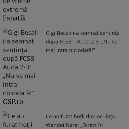
Fanatik
Gigi Becali i-a semnat sentința
după FCSB – Auda 2-3: „Nu va
mai intra niciodată!”
GSP.ro
Ce au furat hoții din locuința
Wandei Nara: „Direct în