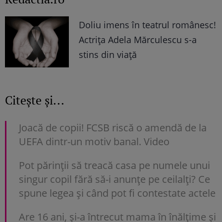
Doliu imens în teatrul românesc!
Actrița Adela Mărculescu s-a
stins din viață
Citește și...
Joacă de copii! FCSB riscă o amendă de la
UEFA dintr-un motiv banal. Video
Pot părinții să treacă casa pe numele unui
singur copil fără să-i anunțe pe ceilalți? Ce
spune legea și când pot fi contestate actele
Are 16 ani, și-a întrecut mama în înălțime și