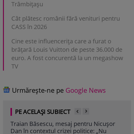
Trâmbițașu
Cât plătesc românii fără venituri pentru
CASS în 2026
Cine este influencerița care a furat o
brățară Louis Vuitton de peste 36.000 de
euro. A fost concurentă la un megashow
TV
Urmărește-ne pe
Google News
PE ACELAȘI SUBIECT
or
Salariul președintelui Nicușor Dan crește
Tu
cu 8.000 de lei pe noua lege a salarizării.
ca