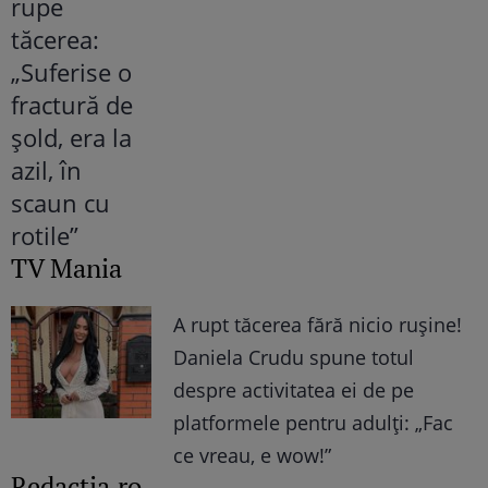
TV Mania
A rupt tăcerea fără nicio rușine!
Daniela Crudu spune totul
despre activitatea ei de pe
platformele pentru adulți: „Fac
ce vreau, e wow!”
Redactia.ro