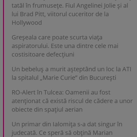
tatăl în frumusețe. Fiul Angelinei Jolie și al
lui Brad Pitt, viitorul cuceritor de la
Hollywood
Greșeala care poate scurta viața
aspiratorului. Este una dintre cele mai
costisitoare defecțiuni
Un bebeluș a murit așteptând un loc la ATI
la spitalul „Marie Curie” din București
RO-Alert în Tulcea: Oamenii au fost
atenționat că există riscul de cădere a unor
obiecte din spațiul aerian
Un primar din Ialomița s-a dat singur în
judecată. Ce speră să obțină Marian