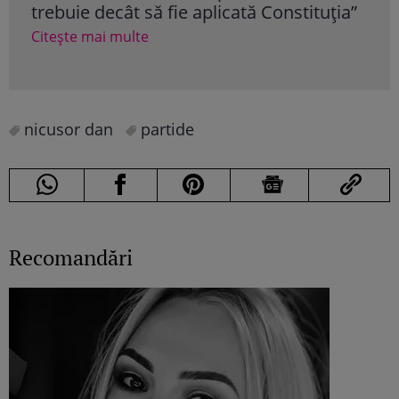
ţia”
Cu cât cresc veniturile celorlalți
PS
politicieni
„P
Citește mai multe
Cit
nicusor dan
partide
Recomandări