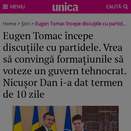
MENIU
CAUTĂ
Home
>
Știri
>
Eugen Tomac începe discuțiile cu partidele. Vrea să convingă formațiunile să voteze un guvern tehnocrat. Nicușor Dan i-a dat termen de 10 zile
Eugen Tomac începe
discuțiile cu partidele. Vrea
să convingă formațiunile să
voteze un guvern tehnocrat.
Nicușor Dan i-a dat termen
de 10 zile