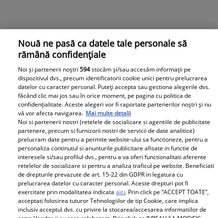
Nouă ne pasă ca datele tale personale să
rămână confidențiale
Noi și partenerii noștri
594
stocăm și/sau accesăm informații pe
dispozitivul dvs., precum identificatorii cookie unici pentru prelucrarea
datelor cu caracter personal. Puteți accepta sau gestiona alegerile dvs.
făcând clic mai jos sau în orice moment, pe pagina cu politica de
confidențialitate. Aceste alegeri vor fi raportate partenerilor noștri și nu
vă vor afecta navigarea.
Mai multe detalii
Noi si partenerii nostri (retelele de socializare si agentiile de publicitate
partenere, precum si furnizorii nostri de servicii de date analitice)
prelucram date pentru a permite website-ului sa functioneze, pentru a
personaliza continutul si anunturile publicitare afisate in functie de
interesele si/sau profilul dvs., pentru a va oferi functionalitati aferente
retelelor de socializare si pentru a analiza traficul pe website. Beneficiati
de drepturile prevazute de art. 15-22 din GDPR in legatura cu
prelucrarea datelor cu caracter personal. Aceste drepturi pot fi
exercitate prin modalitatea indicata
aici
. Prin click pe “ACCEPT TOATE”,
acceptati folosirea tuturor Tehnologiilor de tip Cookie, care implica
inclusiv acceptul dvs. cu privire la stocarea/accesarea informatiilor de