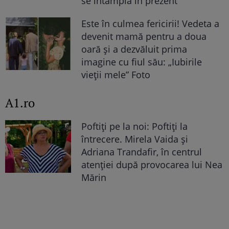
se întâmplă în prezent
Este în culmea fericirii! Vedeta a
devenit mamă pentru a doua
oară și a dezvăluit prima
imagine cu fiul său: „Iubirile
vieții mele” Foto
A1.ro
Poftiți pe la noi: Poftiți la
întrecere. Mirela Vaida și
Adriana Trandafir, în centrul
atenției după provocarea lui Nea
Mărin