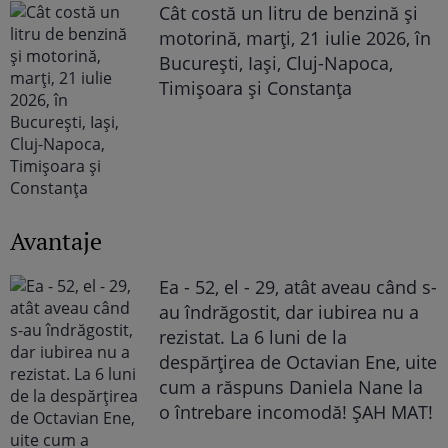
Cât costă un litru de benzină și
motorină, marți, 21 iulie 2026, în
București, Iași, Cluj-Napoca,
Timișoara și Constanța
Avantaje
Ea - 52, el - 29, atât aveau când s-
au îndrăgostit, dar iubirea nu a
rezistat. La 6 luni de la
despărțirea de Octavian Ene, uite
cum a răspuns Daniela Nane la
o întrebare incomodă! ȘAH MAT!