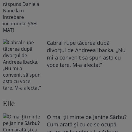
Cabral rupe tăcerea după
divorțul de Andreea Ibacka. „Nu
mi-a convenit să spun asta cu
voce tare. M-a afectat”
Elle
O mai ții minte pe Janine Sârbu?
Cum arată și cu ce se ocupă
acum fosta soție a lui Adrian