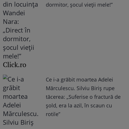
dormitor, șocul vieții mele!”
Click.ro
Ce i-a grăbit moartea Adelei
Mărculescu. Silviu Biriș rupe
tăcerea: „Suferise o fractură de
șold, era la azil, în scaun cu
rotile”