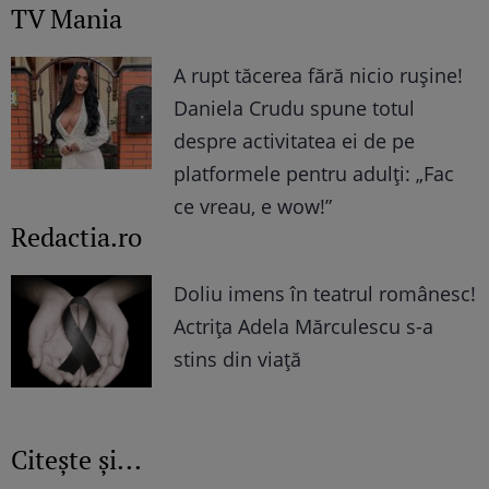
TV Mania
A rupt tăcerea fără nicio rușine!
Daniela Crudu spune totul
despre activitatea ei de pe
platformele pentru adulți: „Fac
ce vreau, e wow!”
Redactia.ro
Doliu imens în teatrul românesc!
Actrița Adela Mărculescu s-a
stins din viață
Citește și...