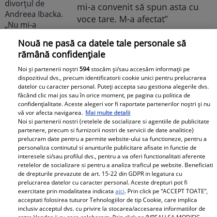
mi-a convenit să spun asta cu
voce tare. M-a afectat”
Nouă ne pasă ca datele tale personale să
rămână confidențiale
Noi și partenerii noștri
594
stocăm și/sau accesăm informații pe
dispozitivul dvs., precum identificatorii cookie unici pentru prelucrarea
Elle
datelor cu caracter personal. Puteți accepta sau gestiona alegerile dvs.
făcând clic mai jos sau în orice moment, pe pagina cu politica de
O mai ții minte pe Janine Sârbu?
confidențialitate. Aceste alegeri vor fi raportate partenerilor noștri și nu
vă vor afecta navigarea.
Mai multe detalii
Cum arată și cu ce se ocupă
Noi si partenerii nostri (retelele de socializare si agentiile de publicitate
acum fosta soție a lui Adrian
partenere, precum si furnizorii nostri de servicii de date analitice)
prelucram date pentru a permite website-ului sa functioneze, pentru a
Sârbu și unul dintre cele mai
personaliza continutul si anunturile publicitare afisate in functie de
apreciate modele din anii 90. A
interesele si/sau profilul dvs., pentru a va oferi functionalitati aferente
fost decorată recent de
retelelor de socializare si pentru a analiza traficul pe website. Beneficiati
de drepturile prevazute de art. 15-22 din GDPR in legatura cu
Ministerul Culturii din Franța.
prelucrarea datelor cu caracter personal. Aceste drepturi pot fi
Foto
exercitate prin modalitatea indicata
aici
. Prin click pe “ACCEPT TOATE”,
acceptati folosirea tuturor Tehnologiilor de tip Cookie, care implica
inclusiv acceptul dvs. cu privire la stocarea/accesarea informatiilor de