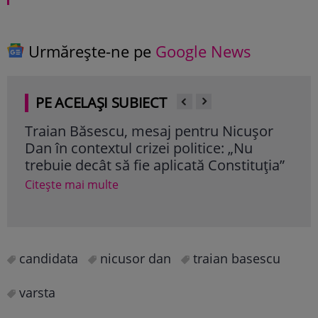
Urmărește-ne pe
Google News
PE ACELAȘI SUBIECT
Traian Băsescu, mesaj pentru Nicușor
Sal
Dan în contextul crizei politice: „Nu
cu 8
trebuie decât să fie aplicată Constituţia”
Cu c
poli
Citește mai multe
Cite
candidata
nicusor dan
traian basescu
varsta