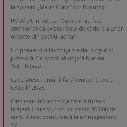
la spitalul „Marie Curie” din București
RO-Alert în Tulcea: Oamenii au fost
atenționat că există riscul de cădere a unor
obiecte din spațiul aerian
Un primar din Ialomița s-a dat singur în
judecată. Ce speră să obțină Marian
Trâmbițașu
Cât plătesc românii fără venituri pentru
CASS în 2026
Cine este influencerița care a furat o
brățară Louis Vuitton de peste 36.000 de
euro. A fost concurentă la un megashow
TV