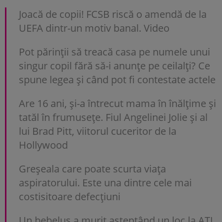
Joacă de copii! FCSB riscă o amendă de la
UEFA dintr-un motiv banal. Video
Pot părinții să treacă casa pe numele unui
singur copil fără să-i anunțe pe ceilalți? Ce
spune legea și când pot fi contestate actele
Are 16 ani, și-a întrecut mama în înălțime și
tatăl în frumusețe. Fiul Angelinei Jolie și al
lui Brad Pitt, viitorul cuceritor de la
Hollywood
Greșeala care poate scurta viața
aspiratorului. Este una dintre cele mai
costisitoare defecțiuni
Un bebeluș a murit așteptând un loc la ATI