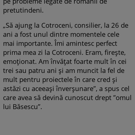
pe probleme legate de românii de
pretutindeni.
„Să ajung la Cotroceni, consilier, la 26 de
ani a fost unul dintre momentele cele
mai importante. Îmi amintesc perfect
prima mea zi la Cotroceni. Eram, firește,
emoționat. Am învățat foarte mult în cei
trei sau patru ani și am muncit la fel de
mult pentru proiectele în care cred și
astăzi cu aceeași înverșunare”, a spus cel
care avea să devină cunoscut drept ”omul
lui Băsescu”.