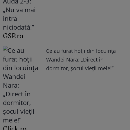
GSP.ro
Ce au furat hoții din locuința
Wandei Nara: „Direct în
dormitor, șocul vieții mele!”
Click.ro