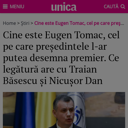
MENIU
CAUTĂ
Home
>
Știri
>
Cine este Eugen Tomac, cel pe care președintele l-ar putea desemna premier. Ce legătură are cu Traian Băsescu și Nicușor Dan
Cine este Eugen Tomac, cel
pe care președintele l-ar
putea desemna premier. Ce
legătură are cu Traian
Băsescu și Nicușor Dan