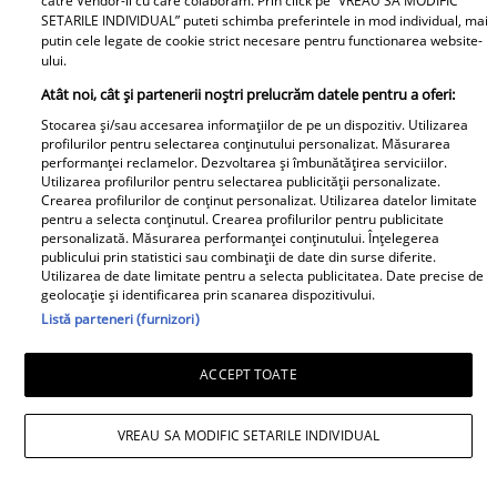
catre Vendor-ii cu care colaboram. Prin click pe “VREAU SA MODIFIC
SETARILE INDIVIDUAL” puteti schimba preferintele in mod individual, mai
putin cele legate de cookie strict necesare pentru functionarea website-
ului.
Atât noi, cât și partenerii noștri prelucrăm datele pentru a oferi:
Stocarea și/sau accesarea informațiilor de pe un dispozitiv. Utilizarea
Noi dezvăluiri despre relația
profilurilor pentru selectarea conținutului personalizat. Măsurarea
actuală dintre Andreea Popescu
performanței reclamelor. Dezvoltarea și îmbunătățirea serviciilor.
Utilizarea profilurilor pentru selectarea publicității personalizate.
și Dan Alexa. Relația ei
Crearea profilurilor de conținut personalizat. Utilizarea datelor limitate
extraconjugală cu antrenorul a
pentru a selecta conținutul. Crearea profilurilor pentru publicitate
dus la divorțul de Rareș Cojoc,
personalizată. Măsurarea performanței conținutului. Înțelegerea
publicului prin statistici sau combinații de date din surse diferite.
însă nimeni nu se aștepta la ce
Utilizarea de date limitate pentru a selecta publicitatea. Date precise de
se întâmplă în prezent
geolocație și identificarea prin scanarea dispozitivului.
Listă parteneri (furnizori)
Este în culmea fericirii! Vedeta a
devenit mamă pentru a doua
ACCEPT TOATE
oară și a dezvăluit prima
imagine cu fiul său: „Iubirile
VREAU SA MODIFIC SETARILE INDIVIDUAL
vieții mele” Foto