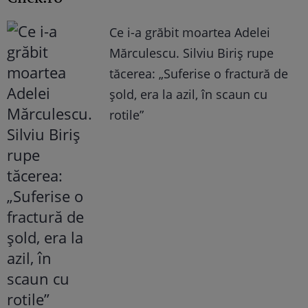
Ce i-a grăbit moartea Adelei
Mărculescu. Silviu Biriș rupe
tăcerea: „Suferise o fractură de
șold, era la azil, în scaun cu
rotile”