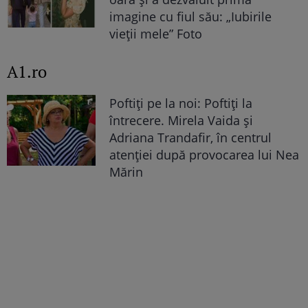
imagine cu fiul său: „Iubirile
vieții mele” Foto
A1.ro
Poftiți pe la noi: Poftiți la
întrecere. Mirela Vaida și
Adriana Trandafir, în centrul
atenției după provocarea lui Nea
Mărin