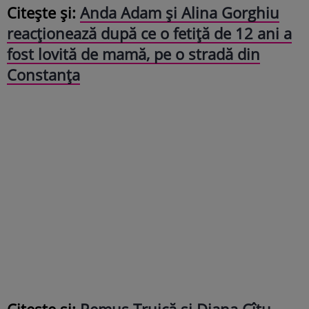
Citește și:
Anda Adam și Alina Gorghiu
reacționează după ce o fetiță de 12 ani a
fost lovită de mamă, pe o stradă din
Constanța
Citește și:
Remus Truică și Diana Cîțu,