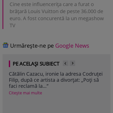
Cine este influencerița care a furat o
brățară Louis Vuitton de peste 36.000 de
euro. A fost concurentă la un megashow
TV
Urmărește-ne pe
Google News
PE ACELAȘI SUBIECT
Cătălin Cazacu, ironie la adresa Codruței
De l
Filip, după ce artista a divorțat: „Poți să
Pov
faci reclamă la…”
Lam
Citește mai multe
Cite