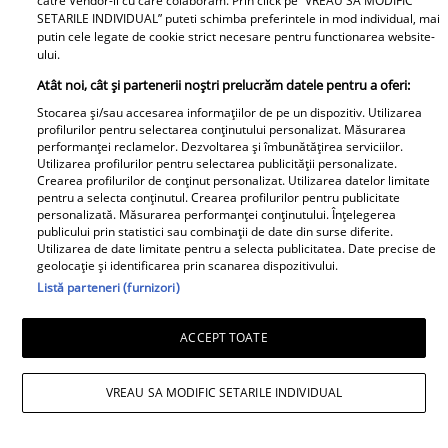
catre Vendor-ii cu care colaboram. Prin click pe “VREAU SA MODIFIC
SETARILE INDIVIDUAL” puteti schimba preferintele in mod individual, mai
putin cele legate de cookie strict necesare pentru functionarea website-
ului.
Daniela Nane, dezvăluiri după
Atât noi, cât și partenerii noștri prelucrăm datele pentru a oferi:
Stocarea și/sau accesarea informațiilor de pe un dispozitiv. Utilizarea
despărțirea de Octavian Ene. Cum se
profilurilor pentru selectarea conținutului personalizat. Măsurarea
performanței reclamelor. Dezvoltarea și îmbunătățirea serviciilor.
simte actrița: „Nu simt nicio lipsă”
Utilizarea profilurilor pentru selectarea publicității personalizate.
Crearea profilurilor de conținut personalizat. Utilizarea datelor limitate
pentru a selecta conținutul. Crearea profilurilor pentru publicitate
personalizată. Măsurarea performanței conținutului. Înțelegerea
publicului prin statistici sau combinații de date din surse diferite.
Utilizarea de date limitate pentru a selecta publicitatea. Date precise de
geolocație și identificarea prin scanarea dispozitivului.
Listă parteneri (furnizori)
ACCEPT TOATE
VREAU SA MODIFIC SETARILE INDIVIDUAL