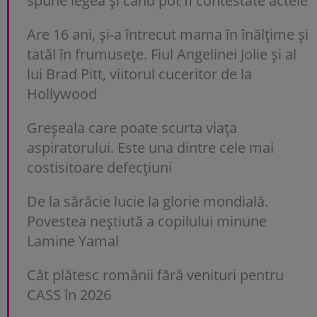
spune legea și când pot fi contestate actele
Are 16 ani, și-a întrecut mama în înălțime și
tatăl în frumusețe. Fiul Angelinei Jolie și al
lui Brad Pitt, viitorul cuceritor de la
Hollywood
Greșeala care poate scurta viața
aspiratorului. Este una dintre cele mai
costisitoare defecțiuni
De la sărăcie lucie la glorie mondială.
Povestea neștiută a copilului minune
Lamine Yamal
Cât plătesc românii fără venituri pentru
CASS în 2026