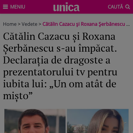
MENIU
CAUTĂ
Home
>
Vedete
>
Cătălin Cazacu și Roxana Șerbănescu s-au împăcat. Declarația de dragoste a prezentatorului tv pentru iubita lui: „Un om atât de mișto”
Cătălin Cazacu și Roxana
Șerbănescu s-au împăcat.
Declarația de dragoste a
prezentatorului tv pentru
iubita lui: „Un om atât de
mișto”