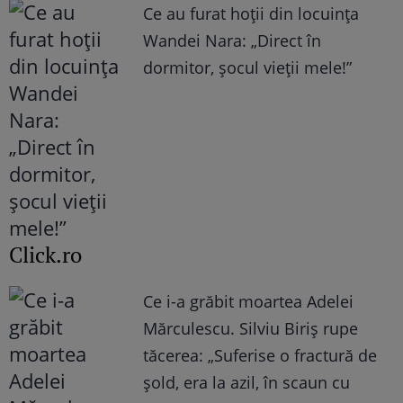
Ce au furat hoții din locuința
Wandei Nara: „Direct în
dormitor, șocul vieții mele!”
Click.ro
Ce i-a grăbit moartea Adelei
Mărculescu. Silviu Biriș rupe
tăcerea: „Suferise o fractură de
șold, era la azil, în scaun cu