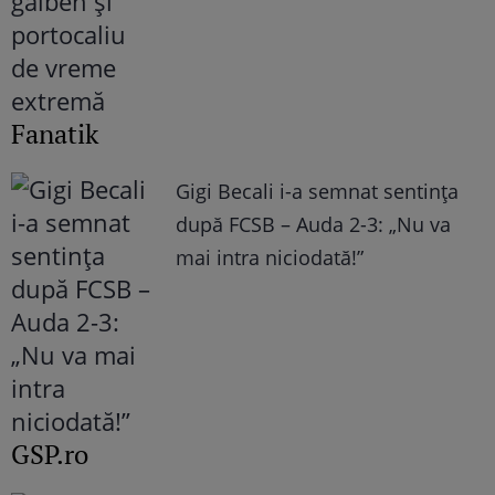
Fanatik
Gigi Becali i-a semnat sentința
după FCSB – Auda 2-3: „Nu va
mai intra niciodată!”
GSP.ro