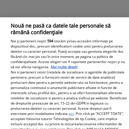
Nouă ne pasă ca datele tale personale să
rămână confidențiale
Noi și partenerii noștri
594
stocăm și/sau accesăm informații pe
dispozitivul dvs., precum identificatorii cookie unici pentru prelucrarea
datelor cu caracter personal. Puteți accepta sau gestiona alegerile dvs.
făcând clic mai jos sau în orice moment, pe pagina cu politica de
confidențialitate. Aceste alegeri vor fi raportate partenerilor noștri și nu
vă vor afecta navigarea.
Mai multe detalii
Noi si partenerii nostri (retelele de socializare si agentiile de publicitate
partenere, precum si furnizorii nostri de servicii de date analitice)
prelucram date pentru a permite website-ului sa functioneze, pentru a
personaliza continutul si anunturile publicitare afisate in functie de
interesele si/sau profilul dvs., pentru a va oferi functionalitati aferente
retelelor de socializare si pentru a analiza traficul pe website. Beneficiati
de drepturile prevazute de art. 15-22 din GDPR in legatura cu
prelucrarea datelor cu caracter personal. Aceste drepturi pot fi
exercitate prin modalitatea indicata
aici
. Prin click pe “ACCEPT TOATE”,
acceptati folosirea tuturor Tehnologiilor de tip Cookie, care implica
inclusiv acceptul dvs. cu privire la stocarea/accesarea informatiilor de