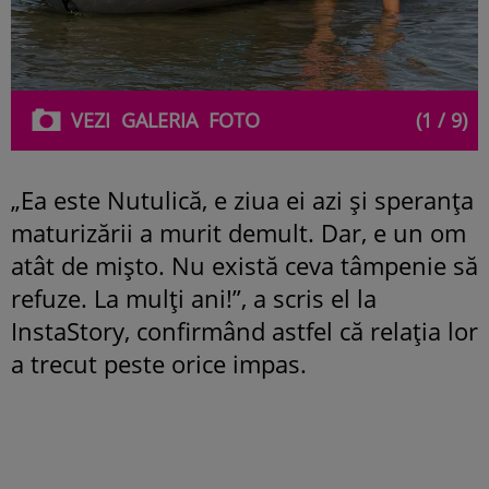
VEZI
GALERIA
FOTO
(1 / 9)
„Ea este Nutulică, e ziua ei azi și speranța
maturizării a murit demult. Dar, e un om
atât de mișto. Nu există ceva tâmpenie să
refuze. La mulți ani!”, a scris el la
InstaStory, confirmând astfel că relația lor
a trecut peste orice impas.