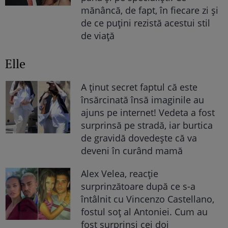
mănâncă, de fapt, în fiecare zi și
de ce puțini rezistă acestui stil
de viață
Elle
A ținut secret faptul că este
însărcinată însă imaginile au
ajuns pe internet! Vedeta a fost
surprinsă pe stradă, iar burtica
de gravidă dovedește că va
deveni în curând mamă
Alex Velea, reacție
surprinzătoare după ce s-a
întâlnit cu Vincenzo Castellano,
fostul soț al Antoniei. Cum au
fost surprinși cei doi