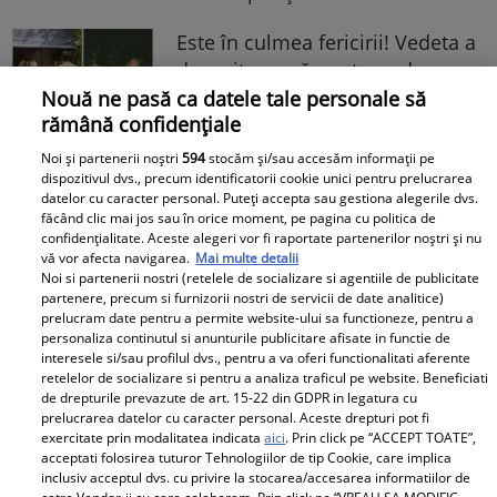
Este în culmea fericirii! Vedeta a
devenit mamă pentru a doua
oară și a dezvăluit prima
Nouă ne pasă ca datele tale personale să
rămână confidențiale
imagine cu fiul său: „Iubirile
vieții mele” Foto
Noi și partenerii noștri
594
stocăm și/sau accesăm informații pe
dispozitivul dvs., precum identificatorii cookie unici pentru prelucrarea
datelor cu caracter personal. Puteți accepta sau gestiona alegerile dvs.
A1.ro
făcând clic mai jos sau în orice moment, pe pagina cu politica de
confidențialitate. Aceste alegeri vor fi raportate partenerilor noștri și nu
vă vor afecta navigarea.
Mai multe detalii
Orhideea Dracula pentru care
Noi si partenerii nostri (retelele de socializare si agentiile de publicitate
unii oameni își riscă viața. De ce
partenere, precum si furnizorii nostri de servicii de date analitice)
e atât de căutată
prelucram date pentru a permite website-ului sa functioneze, pentru a
personaliza continutul si anunturile publicitare afisate in functie de
interesele si/sau profilul dvs., pentru a va oferi functionalitati aferente
retelelor de socializare si pentru a analiza traficul pe website. Beneficiati
de drepturile prevazute de art. 15-22 din GDPR in legatura cu
prelucrarea datelor cu caracter personal. Aceste drepturi pot fi
exercitate prin modalitatea indicata
aici
. Prin click pe “ACCEPT TOATE”,
acceptati folosirea tuturor Tehnologiilor de tip Cookie, care implica
inclusiv acceptul dvs. cu privire la stocarea/accesarea informatiilor de