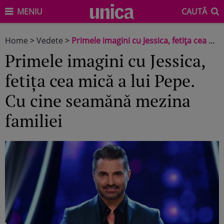
MENIU
CAUTĂ
Home
>
Vedete
>
Primele imagini cu Jessica, fetița cea mică a lui Pepe. Cu cine seamănă mezina familiei
Primele imagini cu Jessica,
fetița cea mică a lui Pepe.
Cu cine seamănă mezina
familiei