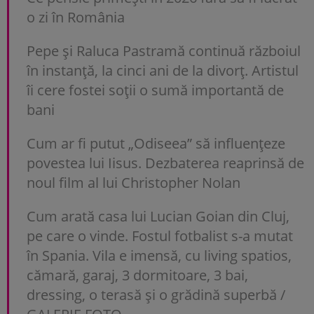
o zi în România
Pepe și Raluca Pastramă continuă războiul
în instanță, la cinci ani de la divorț. Artistul
îi cere fostei soții o sumă importantă de
bani
Cum ar fi putut „Odiseea” să influențeze
povestea lui Iisus. Dezbaterea reaprinsă de
noul film al lui Christopher Nolan
Cum arată casa lui Lucian Goian din Cluj,
pe care o vinde. Fostul fotbalist s-a mutat
în Spania. Vila e imensă, cu living spatios,
cămară, garaj, 3 dormitoare, 3 bai,
dressing, o terasă și o grădină superbă /