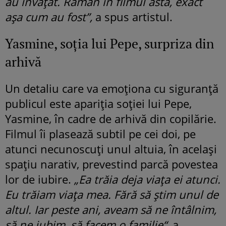
au învățat. Rămân în filmul ăsta, exact
așa cum au fost”,
a spus artistul.
Yasmine, soția lui Pepe, surpriza din
arhivă
Un detaliu care va emoționa cu siguranță
publicul este apariția soției lui Pepe,
Yasmine, în cadre de arhivă din copilărie.
Filmul îi plasează subtil pe cei doi, pe
atunci necunoscuți unul altuia, în același
spațiu narativ, prevestind parcă povestea
lor de iubire.
„Ea trăia deja viața ei atunci.
Eu trăiam viața mea. Fără să știm unul de
altul. Iar peste ani, aveam să ne întâlnim,
să ne iubim, să facem o familie“,
a