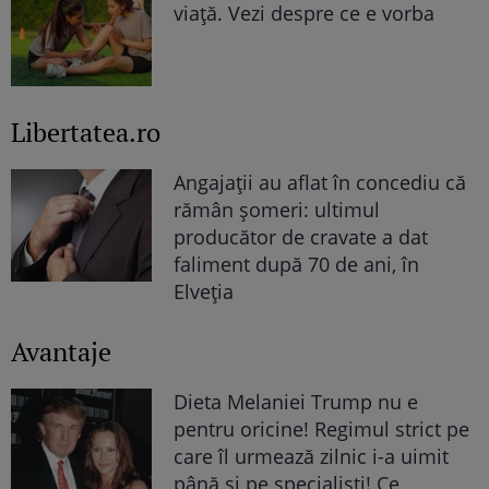
viață. Vezi despre ce e vorba
Libertatea.ro
Angajații au aflat în concediu că
rămân șomeri: ultimul
producător de cravate a dat
faliment după 70 de ani, în
Elveția
Avantaje
Dieta Melaniei Trump nu e
pentru oricine! Regimul strict pe
care îl urmează zilnic i-a uimit
până și pe specialiști! Ce