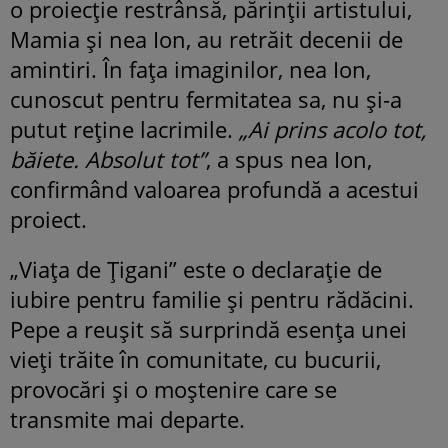
o proiecție restrânsă, părinții artistului,
Mamia și nea Ion, au retrăit decenii de
amintiri. În fața imaginilor, nea Ion,
cunoscut pentru fermitatea sa, nu și-a
putut reține lacrimile.
„Ai prins acolo tot,
băiete. Absolut tot”
, a spus nea Ion,
confirmând valoarea profundă a acestui
proiect.
„Viața de Țigani” este o declarație de
iubire pentru familie și pentru rădăcini.
Pepe a reușit să surprindă esența unei
vieți trăite în comunitate, cu bucurii,
provocări și o moștenire care se
transmite mai departe.