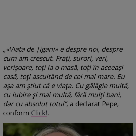
„«Viața de Țigani» e despre noi, despre
cum am crescut. Frați, surori, veri,
verișoare, toți la o masă, toți în aceeași
casă, toți ascultând de cel mai mare. Eu
așa am știut că e viața. Cu gălăgie multă,
cu iubire și mai multă, fără mulți bani,
dar cu absolut totul”,
a declarat Pepe,
conform
Click!
.