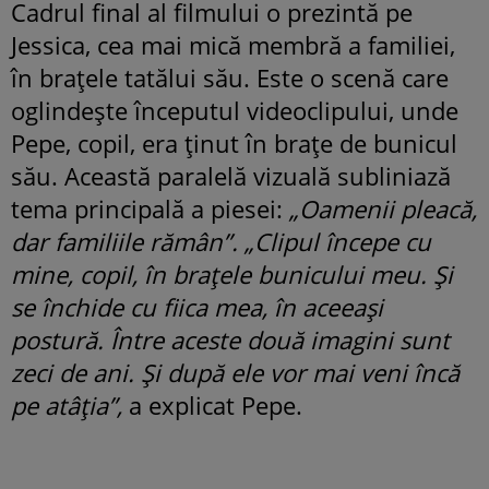
Cadrul final al filmului o prezintă pe
Jessica, cea mai mică membră a familiei,
în brațele tatălui său. Este o scenă care
oglindește începutul videoclipului, unde
Pepe, copil, era ținut în brațe de bunicul
său. Această paralelă vizuală subliniază
tema principală a piesei:
„Oamenii pleacă,
dar familiile rămân”.
„Clipul începe cu
mine, copil, în brațele bunicului meu. Și
se închide cu fiica mea, în aceeași
postură. Între aceste două imagini sunt
zeci de ani. Și după ele vor mai veni încă
pe atâția”,
a explicat Pepe.