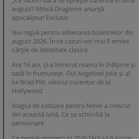
„Ce facem dacă se oprește curentul în luna
august? Mitică Dragomir anunță
apocalipsa! Exclusiv
Noi reguli pentru eliberarea buletinelor din
august 2026. În ce cazuri vor mai fi emise
cărțile de identitate clasice
Are 16 ani, și-a întrecut mama în înălțime și
tatăl în frumusețe. Fiul Angelinei Jolie și al
lui Brad Pitt, viitorul cuceritor de la
Hollywood
Stagiul de cotizare pentru femei a crescut
din această lună. Ce se schimbă la
pensionare
Ce pensie primești în 2026 fără să fi lucrat