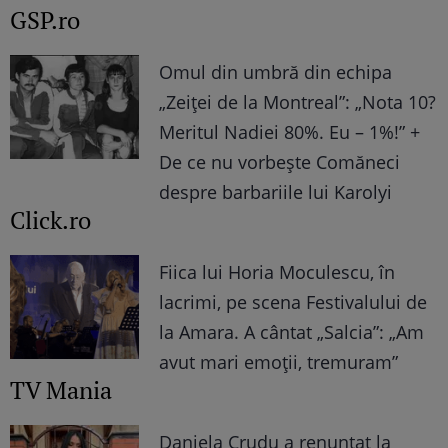
GSP.ro
Omul din umbră din echipa
„Zeiței de la Montreal”: „Nota 10?
Meritul Nadiei 80%. Eu – 1%!” +
De ce nu vorbește Comăneci
despre barbariile lui Karolyi
Click.ro
Fiica lui Horia Moculescu, în
lacrimi, pe scena Festivalului de
la Amara. A cântat „Salcia”: „Am
avut mari emoții, tremuram”
TV Mania
Daniela Crudu a renunțat la