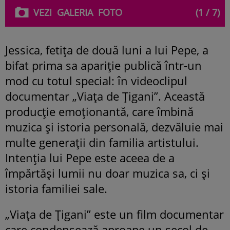
VEZI
GALERIA
FOTO
(1 / 7)
Jessica, fetița de două luni a lui Pepe, a
bifat prima sa apariție publică într-un
mod cu totul special: în videoclipul
documentar „Viața de Țigani”. Această
producție emoționantă, care îmbină
muzica și istoria personală, dezvăluie mai
multe generații din familia artistului.
Intenția lui Pepe este aceea de a
împărtăși lumii nu doar muzica sa, ci și
istoria familiei sale.
„Viața de Țigani” este un film documentar
care condensează aproape un secol de