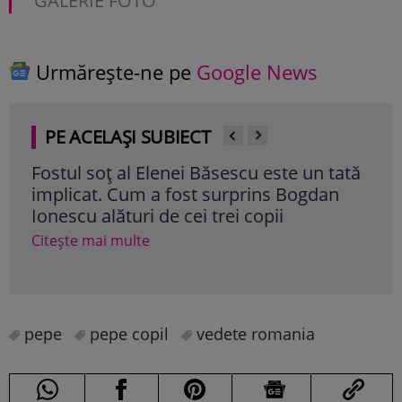
GALERIE FOTO
Urmărește-ne pe
Google News
PE ACELAȘI SUBIECT
Fostul soț al Elenei Băsescu este un tată
Cum
implicat. Cum a fost surprins Bogdan
din 
Ionescu alături de cei trei copii
sat
poa
Citește mai multe
Cite
pepe
pepe copil
vedete romania