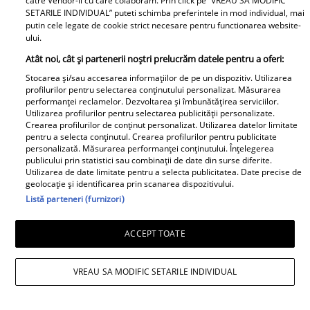
catre Vendor-ii cu care colaboram. Prin click pe “VREAU SA MODIFIC
SETARILE INDIVIDUAL” puteti schimba preferintele in mod individual, mai
putin cele legate de cookie strict necesare pentru functionarea website-
ului.
Atât noi, cât și partenerii noștri prelucrăm datele pentru a oferi:
Stocarea și/sau accesarea informațiilor de pe un dispozitiv. Utilizarea
profilurilor pentru selectarea conținutului personalizat. Măsurarea
performanței reclamelor. Dezvoltarea și îmbunătățirea serviciilor.
Utilizarea profilurilor pentru selectarea publicității personalizate.
Crearea profilurilor de conținut personalizat. Utilizarea datelor limitate
pentru a selecta conținutul. Crearea profilurilor pentru publicitate
personalizată. Măsurarea performanței conținutului. Înțelegerea
publicului prin statistici sau combinații de date din surse diferite.
Utilizarea de date limitate pentru a selecta publicitatea. Date precise de
geolocație și identificarea prin scanarea dispozitivului.
Listă parteneri (furnizori)
ACCEPT TOATE
VREAU SA MODIFIC SETARILE INDIVIDUAL