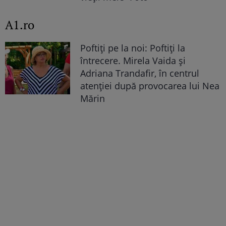
A1.ro
Poftiți pe la noi: Poftiți la
întrecere. Mirela Vaida și
Adriana Trandafir, în centrul
atenției după provocarea lui Nea
Mărin