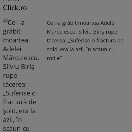
Click.ro
Ce i-a grăbit moartea Adelei
Mărculescu. Silviu Biriș rupe
tăcerea: „Suferise o fractură de
șold, era la azil, în scaun cu
rotile”