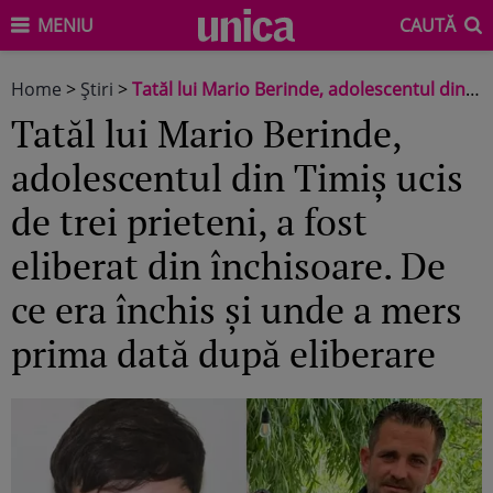
MENIU
CAUTĂ
Home
>
Știri
>
Tatăl lui Mario Berinde, adolescentul din Timiș ucis de trei prieteni, a fost eliberat din închisoare. De ce era închis și unde a mers prima dată după eliberare
Tatăl lui Mario Berinde,
adolescentul din Timiș ucis
de trei prieteni, a fost
eliberat din închisoare. De
ce era închis și unde a mers
prima dată după eliberare