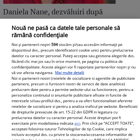
Daniela Nane, dezvăluiri după
despărțirea de Octavian Ene. Cum se
Nouă ne pasă ca datele tale personale să
simte actrița: „Nu simt nicio lipsă”
rămână confidențiale
Noi și partenerii noștri
594
stocăm și/sau accesăm informații pe
dispozitivul dvs., precum identificatorii cookie unici pentru prelucrarea
datelor cu caracter personal. Puteți accepta sau gestiona alegerile dvs.
făcând clic mai jos sau în orice moment, pe pagina cu politica de
confidențialitate. Aceste alegeri vor fi raportate partenerilor noștri și nu
vă vor afecta navigarea.
Mai multe detalii
Noi si partenerii nostri (retelele de socializare si agentiile de publicitate
partenere, precum si furnizorii nostri de servicii de date analitice)
prelucram date pentru a permite website-ului sa functioneze, pentru a
personaliza continutul si anunturile publicitare afisate in functie de
interesele si/sau profilul dvs., pentru a va oferi functionalitati aferente
retelelor de socializare si pentru a analiza traficul pe website. Beneficiati
de drepturile prevazute de art. 15-22 din GDPR in legatura cu
prelucrarea datelor cu caracter personal. Aceste drepturi pot fi
exercitate prin modalitatea indicata
aici
. Prin click pe “ACCEPT TOATE”,
acceptati folosirea tuturor Tehnologiilor de tip Cookie, care implica
inclusiv acceptul dvs. cu privire la stocarea/accesarea informatiilor de