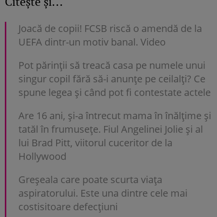
Citește și...
Joacă de copii! FCSB riscă o amendă de la
UEFA dintr-un motiv banal. Video
Pot părinții să treacă casa pe numele unui
singur copil fără să-i anunțe pe ceilalți? Ce
spune legea și când pot fi contestate actele
Are 16 ani, și-a întrecut mama în înălțime și
tatăl în frumusețe. Fiul Angelinei Jolie și al
lui Brad Pitt, viitorul cuceritor de la
Hollywood
Greșeala care poate scurta viața
aspiratorului. Este una dintre cele mai
costisitoare defecțiuni