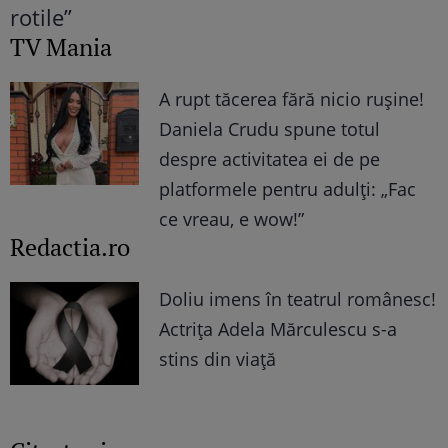
TV Mania
A rupt tăcerea fără nicio rușine!
Daniela Crudu spune totul
despre activitatea ei de pe
platformele pentru adulți: „Fac
ce vreau, e wow!”
Redactia.ro
Doliu imens în teatrul românesc!
Actrița Adela Mărculescu s-a
stins din viață