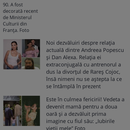
Noi dezvăluiri despre relația
actuală dintre Andreea Popescu
și Dan Alexa. Relația ei
extraconjugală cu antrenorul a
dus la divorțul de Rareș Cojoc,
însă nimeni nu se aștepta la ce
se întâmplă în prezent
Este în culmea fericirii! Vedeta a
devenit mamă pentru a doua
oară și a dezvăluit prima
imagine cu fiul său: „Iubirile
vieții mele” Foto