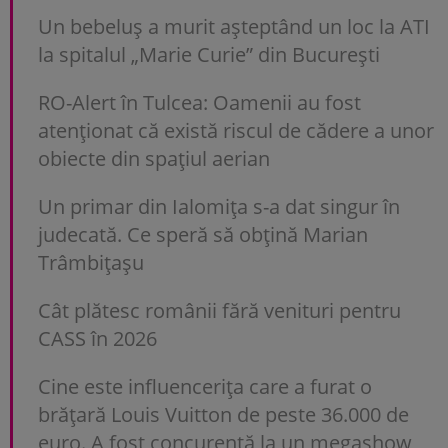
Un bebeluș a murit așteptând un loc la ATI
la spitalul „Marie Curie” din București
RO-Alert în Tulcea: Oamenii au fost
atenționat că există riscul de cădere a unor
obiecte din spațiul aerian
Un primar din Ialomița s-a dat singur în
judecată. Ce speră să obțină Marian
Trâmbițașu
Cât plătesc românii fără venituri pentru
CASS în 2026
Cine este influencerița care a furat o
brățară Louis Vuitton de peste 36.000 de
euro. A fost concurentă la un megashow