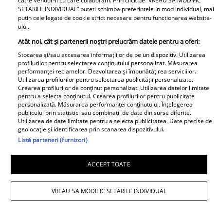
catre Vendor-ii cu care colaboram. Prin click pe “VREAU SA MODIFIC
SETARILE INDIVIDUAL” puteti schimba preferintele in mod individual, mai
putin cele legate de cookie strict necesare pentru functionarea website-
ului.
Atât noi, cât și partenerii noștri prelucrăm datele pentru a oferi:
Andreea Popescu și fosta soacră, schimb
Stocarea și/sau accesarea informațiilor de pe un dispozitiv. Utilizarea
de replici. Ce i-a spus mama lui Rareș
profilurilor pentru selectarea conținutului personalizat. Măsurarea
performanței reclamelor. Dezvoltarea și îmbunătățirea serviciilor.
Cojoc influenceriței: „Am găsit soluția”
Utilizarea profilurilor pentru selectarea publicității personalizate.
Crearea profilurilor de conținut personalizat. Utilizarea datelor limitate
pentru a selecta conținutul. Crearea profilurilor pentru publicitate
personalizată. Măsurarea performanței conținutului. Înțelegerea
publicului prin statistici sau combinații de date din surse diferite.
Utilizarea de date limitate pentru a selecta publicitatea. Date precise de
geolocație și identificarea prin scanarea dispozitivului.
Listă parteneri (furnizori)
ACCEPT TOATE
VREAU SA MODIFIC SETARILE INDIVIDUAL