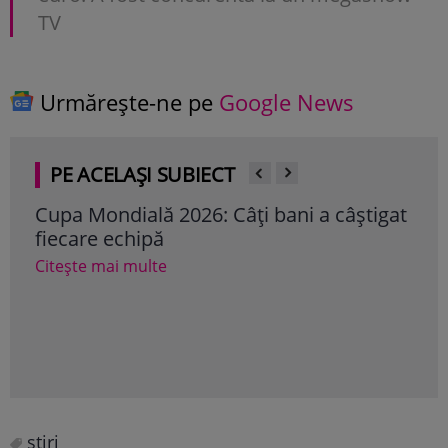
TV
Urmărește-ne pe
Google News
PE ACELAȘI SUBIECT
Cupa Mondială 2026: Câți bani a câștigat
Cup
fiecare echipă
tel
sin
Citește mai multe
Tru
fam
a câ
Cite
stiri