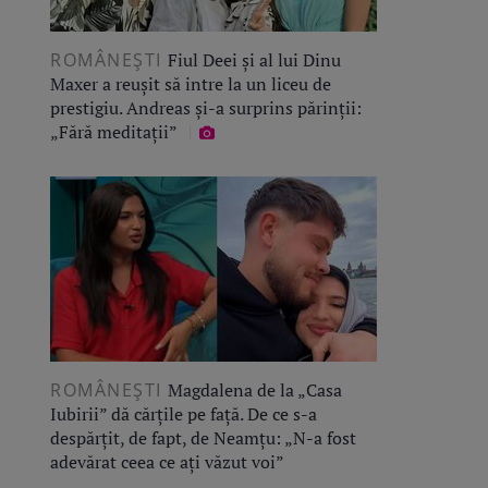
ROMÂNEŞTI
Fiul Deei și al lui Dinu
Maxer a reușit să intre la un liceu de
prestigiu. Andreas și-a surprins părinții:
„Fără meditații”
ROMÂNEŞTI
Magdalena de la „Casa
Iubirii” dă cărțile pe față. De ce s-a
despărțit, de fapt, de Neamțu: „N-a fost
adevărat ceea ce ați văzut voi”