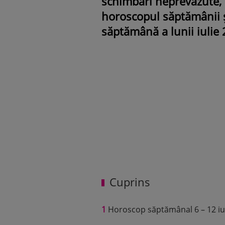
schimbări neprevăzute, d
horoscopul săptămânii și
săptămână a lunii iulie 
Cuprins
1
Horoscop săptămânal 6 – 12 iuli