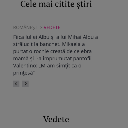
Cele mai citite știri
ROMÂNEŞTI
VEDETE
ROMÂNEŞTI
Albu a
Maya Castellano, show cu trupa de
Ce a găsit D
dans. Cum și-a surprins Antonia
Pop, viitoare
bra
fiica: „Atât de mândră”
vechile relaț
fii
fie calmă” /
Vedete