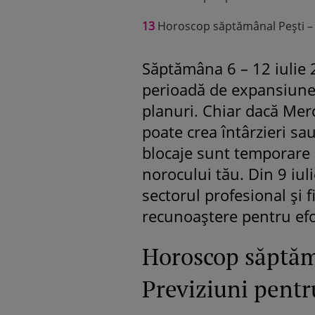
13
Horoscop săptămânal Pești – p
Săptămâna 6 – 12 iulie
perioadă de expansiune,
planuri. Chiar dacă Merc
poate crea întârzieri sa
blocaje sunt temporare ș
norocului tău. Din 9 iuli
sectorul profesional și 
recunoaștere pentru efo
Horoscop săptămâ
Previziuni pentr