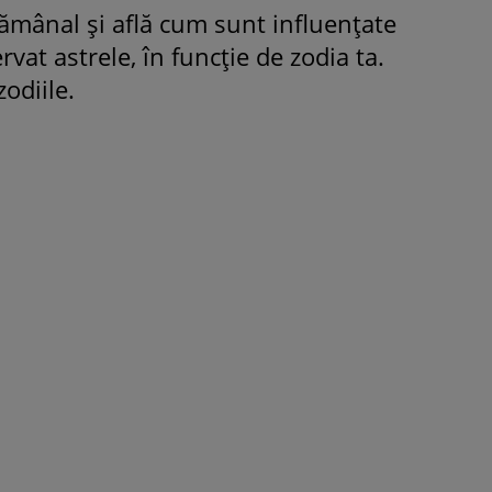
ămânal și află cum sunt influențate
ervat astrele, în funcție de zodia ta.
odiile.