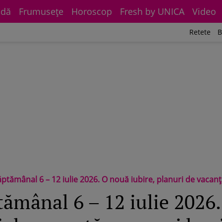
dă
Frumuseţe
Horoscop
Fresh by UNICA
Video
Retete
B
mânal 6 – 12 iulie 2026. O nouă iubire, planuri de vacanță, noroc și b
ămânal 6 – 12 iulie 2026