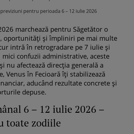
reviziuni pentru perioada 6 – 12 iulie 2026
 2026 marchează pentru Săgetător o
 oportunități și împliniri pe mai multe
ur intră în retrogradare pe 7 iulie și
u mici confuzii administrative, aceste
i nu afectează direcția generală a
e, Venus în Fecioară îți stabilizează
financiar, aducând rezultate concrete și
rturile depuse.
nal 6 – 12 iulie 2026 –
u toate zodiile