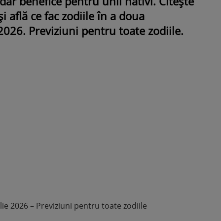
ar benefice pentru unii nativi. Citește
 află ce fac zodiile în a doua
2026. Previziuni pentru toate zodiile.
ROMÂNEŞTI
VEDETE
Fiica Iuliei Albu și a lui Mihai 
strălucit la banchet. Mikaela a
purtat o rochie creată de cele
mamă și i-a împrumutat panto
Valentino: „M-am simțit ca o
prințesă”
e 2026 – Previziuni pentru toate zodiile