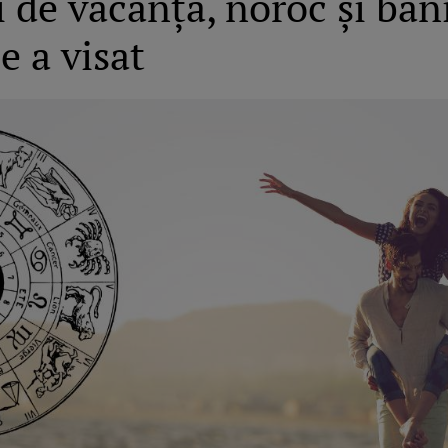
i de vacanță, noroc și ban
e a visat