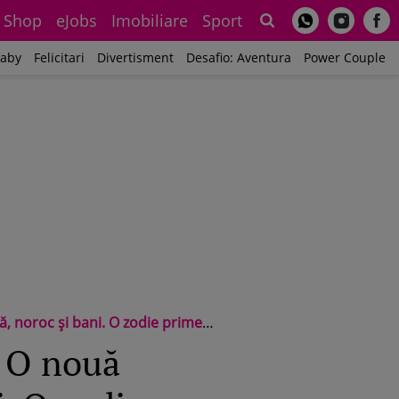
Shop
eJobs
Imobiliare
Sport
Sh
aby
Felicitari
Divertisment
Desafio: Aventura
Power Couple
ani. O zodie primește tot ce a visat
. O nouă