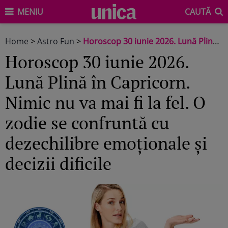
MENIU
CAUTĂ
Home
>
Astro Fun
>
Horoscop 30 iunie 2026. Lună Plină în Capricorn. Nimic nu va mai fi la fel. O zodie se confruntă cu dezechilibre emoționale și decizii dificile
Horoscop 30 iunie 2026.
Lună Plină în Capricorn.
Nimic nu va mai fi la fel. O
zodie se confruntă cu
dezechilibre emoționale și
decizii dificile