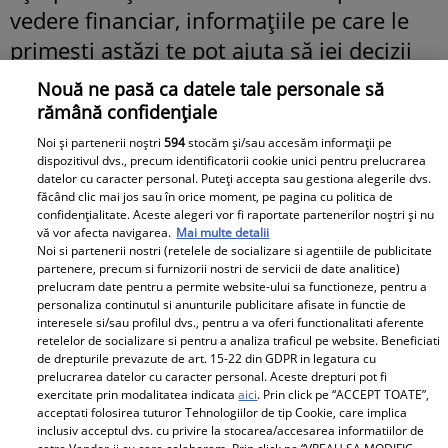
vedere financiar, informațiile pe care le
primești astăzi te pot ajuta să iei decizii
mai inspirate. Spre finalul zilei, vei avea o
Nouă ne pasă ca datele tale personale să
imagine mai clară asupra obiectivelor
rămână confidențiale
tale. Energia astrală favorizează
Noi și partenerii noștri
594
stocăm și/sau accesăm informații pe
dispozitivul dvs., precum identificatorii cookie unici pentru prelucrarea
înțelepciunea și discernământul.
datelor cu caracter personal. Puteți accepta sau gestiona alegerile dvs.
Universul îți oferă șansa de a închide un
făcând clic mai jos sau în orice moment, pe pagina cu politica de
confidențialitate. Aceste alegeri vor fi raportate partenerilor noștri și nu
capitol și de a începe altul mai
vă vor afecta navigarea.
Mai multe detalii
Noi si partenerii nostri (retelele de socializare si agentiile de publicitate
promițător.
partenere, precum si furnizorii nostri de servicii de date analitice)
prelucram date pentru a permite website-ului sa functioneze, pentru a
Citeşte şi: Anul Calului de Foc 2026:
personaliza continutul si anunturile publicitare afisate in functie de
interesele si/sau profilul dvs., pentru a va oferi functionalitati aferente
Surprize, decizii neașteptate și provocări
retelelor de socializare si pentru a analiza traficul pe website. Beneficiati
de drepturile prevazute de art. 15-22 din GDPR in legatura cu
pentru cele 12 semne zodiacale
prelucrarea datelor cu caracter personal. Aceste drepturi pot fi
exercitate prin modalitatea indicata
aici
. Prin click pe “ACCEPT TOATE”,
acceptati folosirea tuturor Tehnologiilor de tip Cookie, care implica
Citeşte şi: Horoscop Chinezesc 2026.
inclusiv acceptul dvs. cu privire la stocarea/accesarea informatiilor de