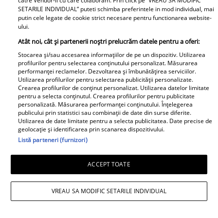
Cinci zodii intră pe o pantă întunecoasă a
catre Vendor-ii cu care colaboram. Prin click pe “VREAU SA MODIFIC
SETARILE INDIVIDUAL” puteti schimba preferintele in mod individual, mai
destinului. Ce surprize neplăcute le
putin cele legate de cookie strict necesare pentru functionarea website-
ului.
așteaptă
Atât noi, cât și partenerii noștri prelucrăm datele pentru a oferi:
Citeşte şi: Zodia care începe o viață nouă
Stocarea și/sau accesarea informațiilor de pe un dispozitiv. Utilizarea
profilurilor pentru selectarea conținutului personalizat. Măsurarea
în 2026. Cristina Demetrescu: „Este un
performanței reclamelor. Dezvoltarea și îmbunătățirea serviciilor.
Utilizarea profilurilor pentru selectarea publicității personalizate.
an al construcțiilor solide, nu al
Crearea profilurilor de conținut personalizat. Utilizarea datelor limitate
experimentelor hazardate”
pentru a selecta conținutul. Crearea profilurilor pentru publicitate
personalizată. Măsurarea performanței conținutului. Înțelegerea
publicului prin statistici sau combinații de date din surse diferite.
Horoscop zilnic Săgetător –
Utilizarea de date limitate pentru a selecta publicitatea. Date precise de
geolocație și identificarea prin scanarea dispozitivului.
Listă parteneri (furnizori)
Previziuni pentru 30 iunie
ACCEPT TOATE
2026
VREAU SA MODIFIC SETARILE INDIVIDUAL
Luna Plină în Capricorn activează sectorul
banilor și al valorilor personale. Vei