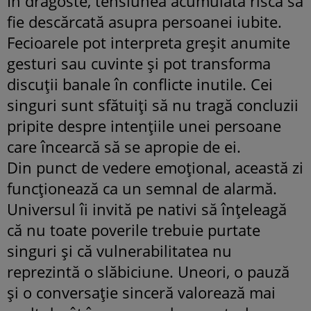
În dragoste, tensiunea acumulată riscă să
fie descărcată asupra persoanei iubite.
Fecioarele pot interpreta greșit anumite
gesturi sau cuvinte și pot transforma
discuții banale în conflicte inutile. Cei
singuri sunt sfătuiți să nu tragă concluzii
pripite despre intențiile unei persoane
care încearcă să se apropie de ei.
Din punct de vedere emoțional, această zi
funcționează ca un semnal de alarmă.
Universul îi invită pe nativi să înțeleagă
că nu toate poverile trebuie purtate
singuri și că vulnerabilitatea nu
reprezintă o slăbiciune. Uneori, o pauză
și o conversație sinceră valorează mai