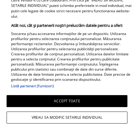
2026
catre Vendor-ii cu care colaboram. Prin click pe “VREAU SA MODIFIC
SETARILE INDIVIDUAL” puteti schimba preferintele in mod individual, mai
putin cele legate de cookie strict necesare pentru functionarea website-
ului.
Ziua de 4 iulie îți aduce optimism și
Atât noi, cât și partenerii noștri prelucrăm datele pentru a oferi:
dorința de a privi spre noi orizonturi. În
Stocarea și/sau accesarea informațiilor de pe un dispozitiv. Utilizarea
plan profesional, apar oportunități care
profilurilor pentru selectarea conținutului personalizat. Măsurarea
performanței reclamelor. Dezvoltarea și îmbunătățirea serviciilor.
îți permit să îți valorifici creativitatea și
Utilizarea profilurilor pentru selectarea publicității personalizate.
Crearea profilurilor de conținut personalizat. Utilizarea datelor limitate
spiritul de inițiativă. Unele discuții
pentru a selecta conținutul. Crearea profilurilor pentru publicitate
purtate astăzi pot deschide drumul către
personalizată. Măsurarea performanței conținutului. Înțelegerea
publicului prin statistici sau combinații de date din surse diferite.
colaborări avantajoase. În relațiile
Utilizarea de date limitate pentru a selecta publicitatea. Date precise de
geolocație și identificarea prin scanarea dispozitivului.
personale, vei avea parte de susținerea
Listă parteneri (furnizori)
celor apropiați și de momente plăcute
petrecute împreună. În dragoste,
ACCEPT TOATE
spontaneitatea și sinceritatea creează o
VREAU SA MODIFIC SETARILE INDIVIDUAL
atmosferă caldă și relaxată. Cei singuri
pot cunoaște o persoană cu care