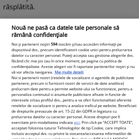
răsplătită.
Nouă ne pasă ca datele tale personale să
rămână confidențiale
Noi și partenerii noștri
594
stocăm și/sau accesăm informații pe
dispozitivul dvs., precum identificatorii cookie unici pentru prelucrarea
datelor cu caracter personal. Puteți accepta sau gestiona alegerile dvs.
făcând clic mai jos sau în orice moment, pe pagina cu politica de
confidențialitate. Aceste alegeri vor fi raportate partenerilor noștri și nu
vă vor afecta navigarea.
Mai multe detalii
Noi si partenerii nostri (retelele de socializare si agentiile de publicitate
partenere, precum si furnizorii nostri de servicii de date analitice)
prelucram date pentru a permite website-ului sa functioneze, pentru a
personaliza continutul si anunturile publicitare afisate in functie de
interesele si/sau profilul dvs., pentru a va oferi functionalitati aferente
retelelor de socializare si pentru a analiza traficul pe website. Beneficiati
Horoscop zilnic Săgetător –
de drepturile prevazute de art. 15-22 din GDPR in legatura cu
prelucrarea datelor cu caracter personal. Aceste drepturi pot fi
exercitate prin modalitatea indicata
aici
. Prin click pe “ACCEPT TOATE”,
Previziuni pentru 4 iulie
acceptati folosirea tuturor Tehnologiilor de tip Cookie, care implica
inclusiv acceptul dvs. cu privire la stocarea/accesarea informatiilor de