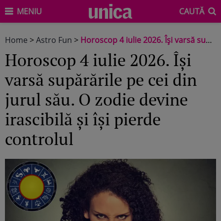
MENIU
CAUTĂ
Home
>
Astro Fun
>
Horoscop 4 iulie 2026. Își varsă supărările pe cei din jurul său. O zodie devine irascibilă și își pierde controlul
Horoscop 4 iulie 2026. Își
varsă supărările pe cei din
jurul său. O zodie devine
irascibilă și își pierde
controlul