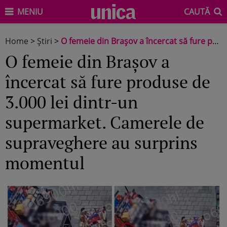
MENIU
CAUTĂ
Home
>
Știri
>
O femeie din Brașov a încercat să fure produse de 3.000 lei dintr-un supermarket. Camerele de supraveghere au surprins momentul
O femeie din Brașov a
încercat să fure produse de
3.000 lei dintr-un
supermarket. Camerele de
supraveghere au surprins
momentul