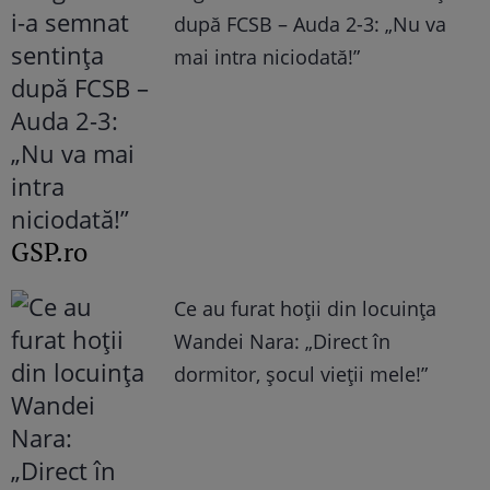
după FCSB – Auda 2-3: „Nu va
mai intra niciodată!”
GSP.ro
Ce au furat hoții din locuința
Wandei Nara: „Direct în
dormitor, șocul vieții mele!”