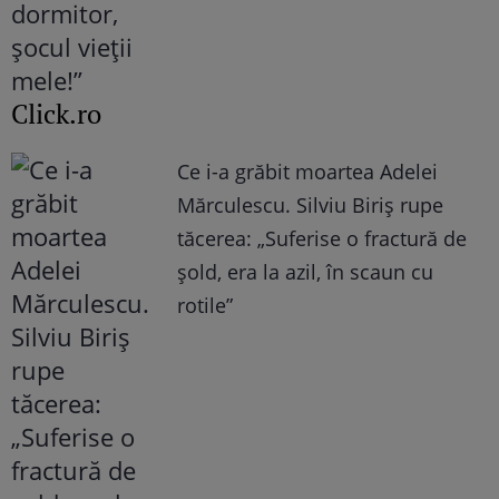
Click.ro
Ce i-a grăbit moartea Adelei
Mărculescu. Silviu Biriș rupe
tăcerea: „Suferise o fractură de
șold, era la azil, în scaun cu
rotile”