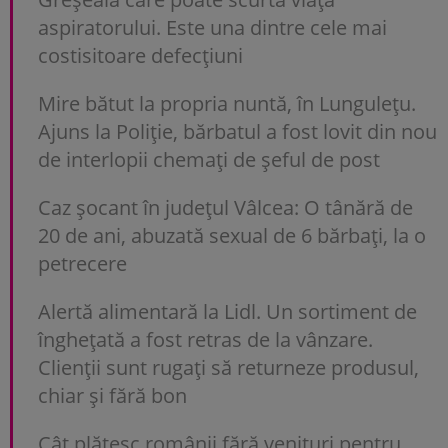
aspiratorului. Este una dintre cele mai
costisitoare defecțiuni
Mire bătut la propria nuntă, în Lungulețu.
Ajuns la Poliție, bărbatul a fost lovit din nou
de interlopii chemați de șeful de post
Caz șocant în județul Vâlcea: O tânără de
20 de ani, abuzată sexual de 6 bărbați, la o
petrecere
Alertă alimentară la Lidl. Un sortiment de
înghețată a fost retras de la vânzare.
Clienții sunt rugați să returneze produsul,
chiar și fără bon
Cât plătesc românii fără venituri pentru