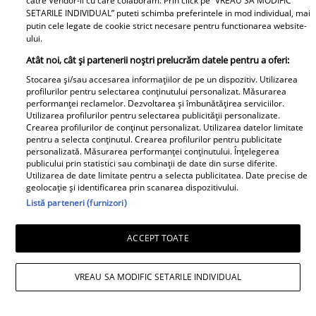
catre Vendor-ii cu care colaboram. Prin click pe “VREAU SA MODIFIC
SETARILE INDIVIDUAL” puteti schimba preferintele in mod individual, mai
putin cele legate de cookie strict necesare pentru functionarea website-
ului.
Atât noi, cât și partenerii noștri prelucrăm datele pentru a oferi:
Stocarea și/sau accesarea informațiilor de pe un dispozitiv. Utilizarea
profilurilor pentru selectarea conținutului personalizat. Măsurarea
performanței reclamelor. Dezvoltarea și îmbunătățirea serviciilor.
Utilizarea profilurilor pentru selectarea publicității personalizate.
Crearea profilurilor de conținut personalizat. Utilizarea datelor limitate
pentru a selecta conținutul. Crearea profilurilor pentru publicitate
Andreea Popescu și fosta soacră, schimb
personalizată. Măsurarea performanței conținutului. Înțelegerea
publicului prin statistici sau combinații de date din surse diferite.
de replici. Ce i-a spus mama lui Rareș
Utilizarea de date limitate pentru a selecta publicitatea. Date precise de
geolocație și identificarea prin scanarea dispozitivului.
Cojoc influenceriței: „Am găsit soluția”
Listă parteneri (furnizori)
ACCEPT TOATE
VREAU SA MODIFIC SETARILE INDIVIDUAL