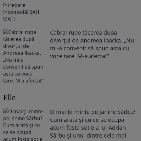
Cabral rupe tăcerea după
divorțul de Andreea Ibacka. „Nu
mi-a convenit să spun asta cu
voce tare. M-a afectat”
Elle
O mai ții minte pe Janine Sârbu?
Cum arată și cu ce se ocupă
acum fosta soție a lui Adrian
Sârbu și unul dintre cele mai