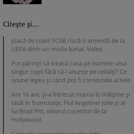
Citește și...
Joacă de copii! FCSB riscă o amendă de la
UEFA dintr-un motiv banal. Video
Pot părinții să treacă casa pe numele unui
singur copil fără să-i anunțe pe ceilalți? Ce
spune legea și când pot fi contestate actele
Are 16 ani, și-a întrecut mama în înălțime și
tatăl în frumusețe. Fiul Angelinei Jolie și al
lui Brad Pitt, viitorul cuceritor de la
Hollywood
Greșeala care poate scurta viața