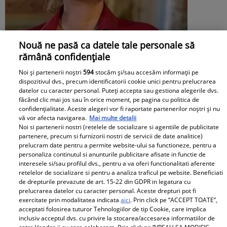
Nouă ne pasă ca datele tale personale să
rămână confidențiale
Daniela Nane, dezvăluiri după
Noi și partenerii noștri
594
stocăm și/sau accesăm informații pe
dispozitivul dvs., precum identificatorii cookie unici pentru prelucrarea
despărțirea de Octavian Ene. Cum se
datelor cu caracter personal. Puteți accepta sau gestiona alegerile dvs.
făcând clic mai jos sau în orice moment, pe pagina cu politica de
simte actrița: „Nu simt nicio lipsă”
confidențialitate. Aceste alegeri vor fi raportate partenerilor noștri și nu
vă vor afecta navigarea.
Mai multe detalii
Noi si partenerii nostri (retelele de socializare si agentiile de publicitate
partenere, precum si furnizorii nostri de servicii de date analitice)
prelucram date pentru a permite website-ului sa functioneze, pentru a
personaliza continutul si anunturile publicitare afisate in functie de
interesele si/sau profilul dvs., pentru a va oferi functionalitati aferente
retelelor de socializare si pentru a analiza traficul pe website. Beneficiati
de drepturile prevazute de art. 15-22 din GDPR in legatura cu
prelucrarea datelor cu caracter personal. Aceste drepturi pot fi
exercitate prin modalitatea indicata
aici
. Prin click pe “ACCEPT TOATE”,
acceptati folosirea tuturor Tehnologiilor de tip Cookie, care implica
inclusiv acceptul dvs. cu privire la stocarea/accesarea informatiilor de