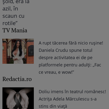
TV Mania
A rupt tăcerea fără nicio rușine!
Daniela Crudu spune totul
despre activitatea ei de pe
platformele pentru adulți: „Fac
ce vreau, e wow!”
Redactia.ro
Doliu imens în teatrul românesc!
Actrița Adela Mărculescu s-a
stins din viață