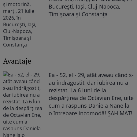
București, Iași, Cluj-Napoca,
Timișoara și Constanța
Avantaje
Ea - 52, el - 29, atât aveau când s-
au îndrăgostit, dar iubirea nu a
rezistat. La 6 luni de la
despărțirea de Octavian Ene, uite
cum a răspuns Daniela Nane la
o întrebare incomodă! ȘAH MAT!