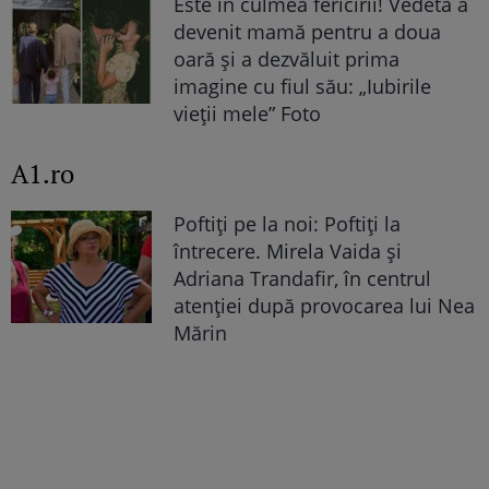
Este în culmea fericirii! Vedeta a
devenit mamă pentru a doua
oară și a dezvăluit prima
imagine cu fiul său: „Iubirile
vieții mele” Foto
A1.ro
Poftiți pe la noi: Poftiți la
întrecere. Mirela Vaida și
Adriana Trandafir, în centrul
atenției după provocarea lui Nea
Mărin