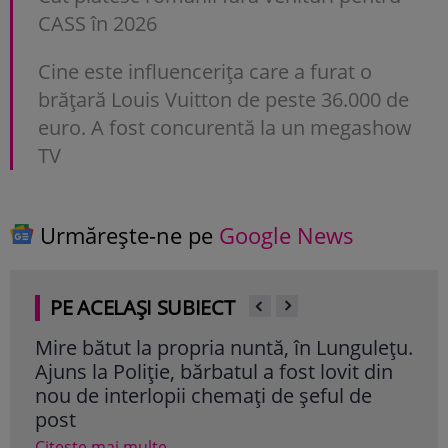
CASS în 2026
Cine este influencerița care a furat o
brățară Louis Vuitton de peste 36.000 de
euro. A fost concurentă la un megashow
TV
Urmărește-ne pe
Google News
PE ACELAȘI SUBIECT
Mire bătut la propria nuntă, în Lungulețu.
Caz
Ajuns la Poliție, bărbatul a fost lovit din
20 
nou de interlopii chemați de șeful de
o p
post
Cite
Citește mai multe