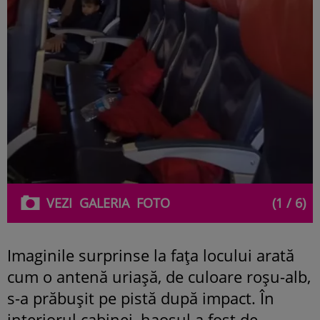
VEZI
GALERIA
FOTO
(1 / 6)
Imaginile surprinse la fața locului arată
cum o antenă uriașă, de culoare roșu-alb,
s-a prăbușit pe pistă după impact. În
interiorul cabinei, haosul a fost de