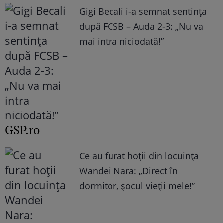
Gigi Becali i-a semnat sentința
după FCSB – Auda 2-3: „Nu va
mai intra niciodată!”
GSP.ro
Ce au furat hoții din locuința
Wandei Nara: „Direct în
dormitor, șocul vieții mele!”