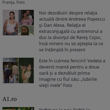
Noi dezvăluiri despre relația
actuală dintre Andreea Popescu
și Dan Alexa. Relația ei
extraconjugală cu antrenorul a
dus la divorțul de Rareș Cojoc,
însă nimeni nu se aștepta la ce
se întâmplă în prezent
Este în culmea fericirii! Vedeta a
devenit mamă pentru a doua
oară și a dezvăluit prima
imagine cu fiul său: „Iubirile
vieții mele” Foto
A1.ro