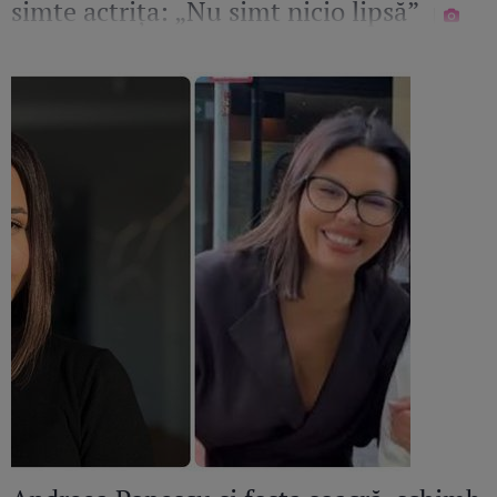
simte actrița: „Nu simt nicio lipsă”