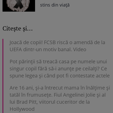
stins din viață
Citește și...
Joacă de copii! FCSB riscă o amendă de la
UEFA dintr-un motiv banal. Video
Pot părinții să treacă casa pe numele unui
singur copil fără să-i anunțe pe ceilalți? Ce
spune legea și când pot fi contestate actele
Are 16 ani, și-a întrecut mama în înălțime și
tatăl în frumusețe. Fiul Angelinei Jolie și al
lui Brad Pitt, viitorul cuceritor de la
Hollywood