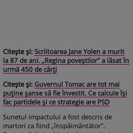
Citește și:
Scriitoarea Jane Yolen a murit
la 87 de ani. „Regina poveștilor” a lăsat în
urmă 450 de cărți
Citește și:
Guvernul Tomac are tot mai
puține șanse să fie învestit. Ce calcule își
fac partidele și ce strategie are PSD
Sunetul impactului a fost descris de
martori ca fiind „înspăimântător”.