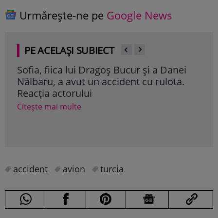
Urmărește-ne pe
Google News
PE ACELAȘI SUBIECT
i
Adina Halas, de urgență la spital. A fost
Tra
.
implicată într-un accident casnic:
înc
„Stupid”
„Nu
Citește mai multe
Cite
accident
avion
turcia