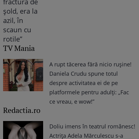
TV Mania
A rupt tăcerea fără nicio rușine!
Daniela Crudu spune totul
despre activitatea ei de pe
platformele pentru adulți: „Fac
ce vreau, e wow!”
Redactia.ro
Doliu imens în teatrul românesc!
Actrița Adela Mărculescu s-a