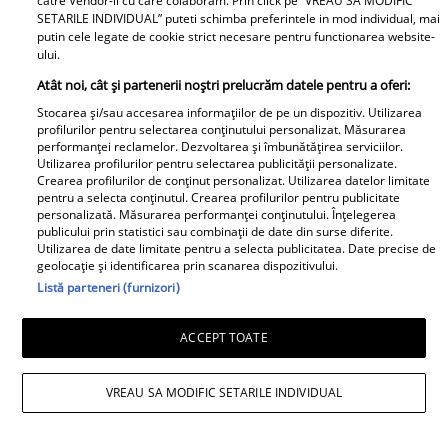
catre Vendor-ii cu care colaboram. Prin click pe “VREAU SA MODIFIC
SETARILE INDIVIDUAL” puteti schimba preferintele in mod individual, mai
putin cele legate de cookie strict necesare pentru functionarea website-
ului.
Atât noi, cât și partenerii noștri prelucrăm datele pentru a oferi:
Stocarea și/sau accesarea informațiilor de pe un dispozitiv. Utilizarea
profilurilor pentru selectarea conținutului personalizat. Măsurarea
performanței reclamelor. Dezvoltarea și îmbunătățirea serviciilor.
Utilizarea profilurilor pentru selectarea publicității personalizate.
Crearea profilurilor de conținut personalizat. Utilizarea datelor limitate
pentru a selecta conținutul. Crearea profilurilor pentru publicitate
personalizată. Măsurarea performanței conținutului. Înțelegerea
publicului prin statistici sau combinații de date din surse diferite.
Utilizarea de date limitate pentru a selecta publicitatea. Date precise de
geolocație și identificarea prin scanarea dispozitivului.
Listă parteneri (furnizori)
ACCEPT TOATE
Cu ce se ocupă, de fapt, Alexandre
VREAU SA MODIFIC SETARILE INDIVIDUAL
Eram. Soțul Andreei Esca a transformat