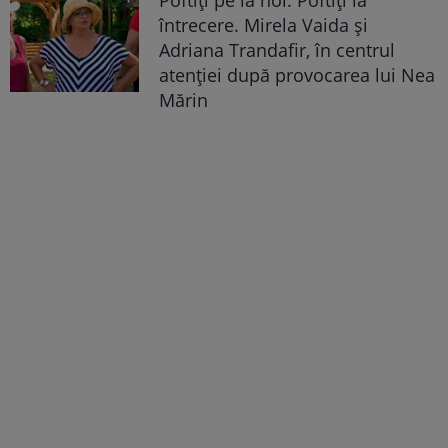
Poftiți pe la noi: Poftiți la
întrecere. Mirela Vaida și
Adriana Trandafir, în centrul
atenției după provocarea lui Nea
Mărin