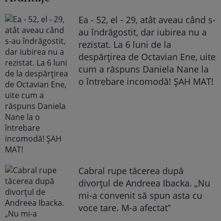
Ea - 52, el - 29, atât aveau când s-
au îndrăgostit, dar iubirea nu a
rezistat. La 6 luni de la
despărțirea de Octavian Ene, uite
cum a răspuns Daniela Nane la
o întrebare incomodă! ȘAH MAT!
Cabral rupe tăcerea după
divorțul de Andreea Ibacka. „Nu
mi-a convenit să spun asta cu
voce tare. M-a afectat”