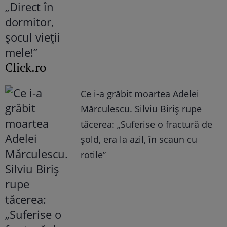
Click.ro
Ce i-a grăbit moartea Adelei
Mărculescu. Silviu Biriș rupe
tăcerea: „Suferise o fractură de
șold, era la azil, în scaun cu
rotile”