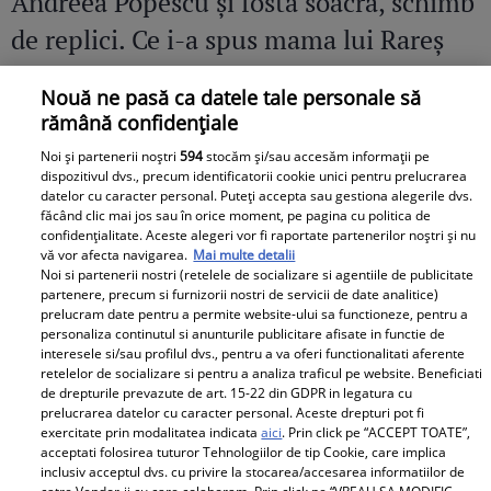
Andreea Popescu și fosta soacră, schimb
de replici. Ce i-a spus mama lui Rareș
Cojoc influenceriței: „Am găsit soluția”
Nouă ne pasă ca datele tale personale să
rămână confidențiale
Noi și partenerii noștri
594
stocăm și/sau accesăm informații pe
dispozitivul dvs., precum identificatorii cookie unici pentru prelucrarea
datelor cu caracter personal. Puteți accepta sau gestiona alegerile dvs.
făcând clic mai jos sau în orice moment, pe pagina cu politica de
confidențialitate. Aceste alegeri vor fi raportate partenerilor noștri și nu
vă vor afecta navigarea.
Mai multe detalii
Noi si partenerii nostri (retelele de socializare si agentiile de publicitate
partenere, precum si furnizorii nostri de servicii de date analitice)
prelucram date pentru a permite website-ului sa functioneze, pentru a
personaliza continutul si anunturile publicitare afisate in functie de
interesele si/sau profilul dvs., pentru a va oferi functionalitati aferente
retelelor de socializare si pentru a analiza traficul pe website. Beneficiati
de drepturile prevazute de art. 15-22 din GDPR in legatura cu
prelucrarea datelor cu caracter personal. Aceste drepturi pot fi
exercitate prin modalitatea indicata
aici
. Prin click pe “ACCEPT TOATE”,
acceptati folosirea tuturor Tehnologiilor de tip Cookie, care implica
inclusiv acceptul dvs. cu privire la stocarea/accesarea informatiilor de