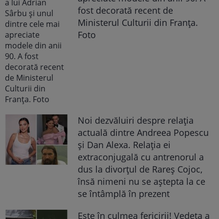
fost decorată recent de
Ministerul Culturii din Franța.
Foto
Noi dezvăluiri despre relația
actuală dintre Andreea Popescu
și Dan Alexa. Relația ei
extraconjugală cu antrenorul a
dus la divorțul de Rareș Cojoc,
însă nimeni nu se aștepta la ce
se întâmplă în prezent
Este în culmea fericirii! Vedeta a