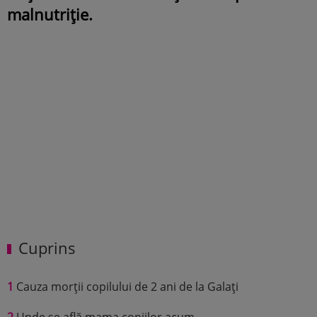
malnutriție.
Cuprins
1
Cauza morții copilului de 2 ani de la Galați
2
Unde se află mama copiilor acum