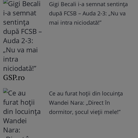
Gigi Becali i-a semnat sentința
după FCSB – Auda 2-3: „Nu va
mai intra niciodată!”
GSP.ro
Ce au furat hoții din locuința
Wandei Nara: „Direct în
dormitor, șocul vieții mele!”