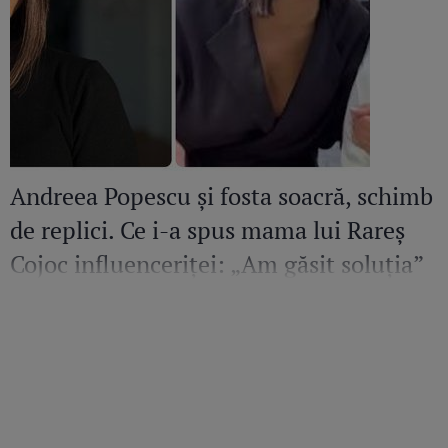
Andreea Popescu și fosta soacră, schimb
de replici. Ce i-a spus mama lui Rareș
Cojoc influenceriței: „Am găsit soluția”