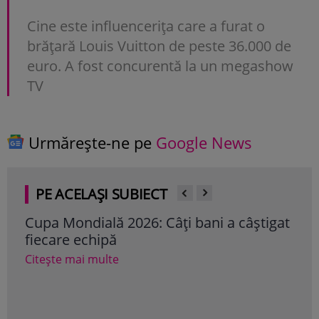
Cine este influencerița care a furat o
brățară Louis Vuitton de peste 36.000 de
euro. A fost concurentă la un megashow
TV
Urmărește-ne pe
Google News
PE ACELAȘI SUBIECT
Cupa Mondială 2026: Câți bani a câștigat
Cup
fiecare echipă
tel
sin
Citește mai multe
Tru
fam
a câ