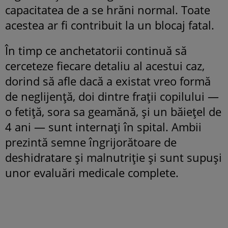
capacitatea de a se hrăni normal. Toate
acestea ar fi contribuit la un blocaj fatal.
În timp ce anchetatorii continuă să
cerceteze fiecare detaliu al acestui caz,
dorind să afle dacă a existat vreo formă
de neglijență, doi dintre frații copilului —
o fetiță, sora sa geamănă, și un băiețel de
4 ani — sunt internați în spital. Ambii
prezintă semne îngrijorătoare de
deshidratare și malnutriție și sunt supuși
unor evaluări medicale complete.