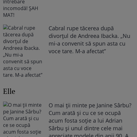
Cabral rupe tăcerea după
divorțul de Andreea Ibacka. „Nu
mi-a convenit să spun asta cu
voce tare. M-a afectat”
Elle
O mai ții minte pe Janine Sârbu?
Cum arată și cu ce se ocupă
acum fosta soție a lui Adrian
Sârbu și unul dintre cele mai
apreciate modele din anii 90. A