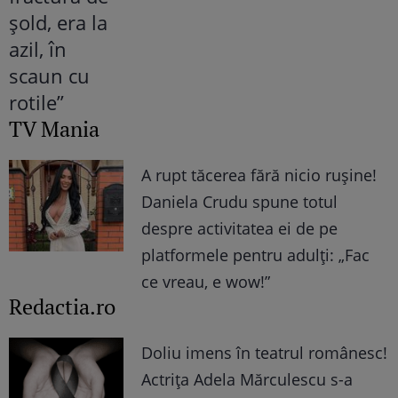
TV Mania
A rupt tăcerea fără nicio rușine!
Daniela Crudu spune totul
despre activitatea ei de pe
platformele pentru adulți: „Fac
ce vreau, e wow!”
Redactia.ro
Doliu imens în teatrul românesc!
Actrița Adela Mărculescu s-a