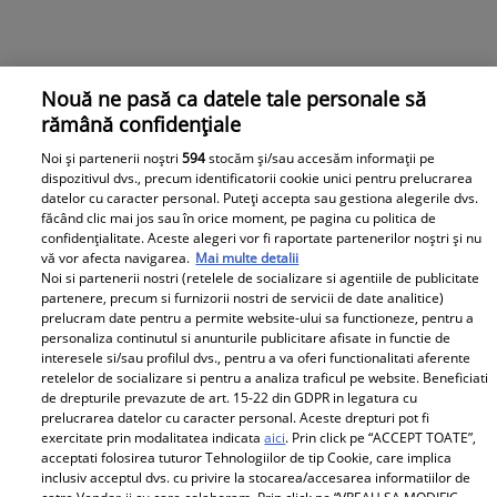
Nouă ne pasă ca datele tale personale să
rămână confidențiale
Noi și partenerii noștri
594
stocăm și/sau accesăm informații pe
dispozitivul dvs., precum identificatorii cookie unici pentru prelucrarea
datelor cu caracter personal. Puteți accepta sau gestiona alegerile dvs.
făcând clic mai jos sau în orice moment, pe pagina cu politica de
confidențialitate. Aceste alegeri vor fi raportate partenerilor noștri și nu
vă vor afecta navigarea.
Mai multe detalii
Noi si partenerii nostri (retelele de socializare si agentiile de publicitate
partenere, precum si furnizorii nostri de servicii de date analitice)
prelucram date pentru a permite website-ului sa functioneze, pentru a
personaliza continutul si anunturile publicitare afisate in functie de
interesele si/sau profilul dvs., pentru a va oferi functionalitati aferente
retelelor de socializare si pentru a analiza traficul pe website. Beneficiati
de drepturile prevazute de art. 15-22 din GDPR in legatura cu
prelucrarea datelor cu caracter personal. Aceste drepturi pot fi
exercitate prin modalitatea indicata
aici
. Prin click pe “ACCEPT TOATE”,
acceptati folosirea tuturor Tehnologiilor de tip Cookie, care implica
inclusiv acceptul dvs. cu privire la stocarea/accesarea informatiilor de