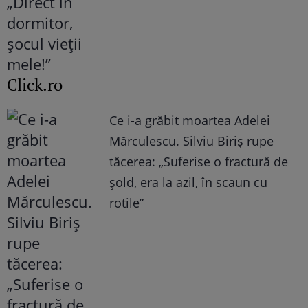
Click.ro
Ce i-a grăbit moartea Adelei
Mărculescu. Silviu Biriș rupe
tăcerea: „Suferise o fractură de
șold, era la azil, în scaun cu
rotile”