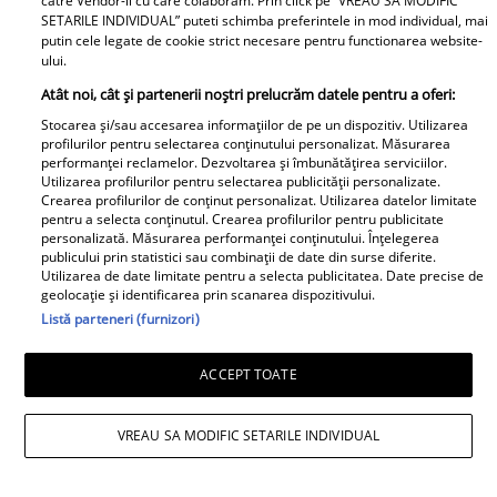
catre Vendor-ii cu care colaboram. Prin click pe “VREAU SA MODIFIC
SETARILE INDIVIDUAL” puteti schimba preferintele in mod individual, mai
putin cele legate de cookie strict necesare pentru functionarea website-
ului.
Atât noi, cât și partenerii noștri prelucrăm datele pentru a oferi:
Stocarea și/sau accesarea informațiilor de pe un dispozitiv. Utilizarea
Cu ce se ocupă, de fapt, Alexandre
profilurilor pentru selectarea conținutului personalizat. Măsurarea
performanței reclamelor. Dezvoltarea și îmbunătățirea serviciilor.
Eram. Soțul Andreei Esca a transformat
Utilizarea profilurilor pentru selectarea publicității personalizate.
Crearea profilurilor de conținut personalizat. Utilizarea datelor limitate
complet o localitate din România
pentru a selecta conținutul. Crearea profilurilor pentru publicitate
personalizată. Măsurarea performanței conținutului. Înțelegerea
publicului prin statistici sau combinații de date din surse diferite.
Utilizarea de date limitate pentru a selecta publicitatea. Date precise de
geolocație și identificarea prin scanarea dispozitivului.
Listă parteneri (furnizori)
ACCEPT TOATE
VREAU SA MODIFIC SETARILE INDIVIDUAL