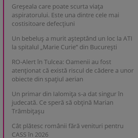
Greșeala care poate scurta viața
aspiratorului. Este una dintre cele mai
costisitoare defecțiuni
Un bebeluș a murit așteptând un loc la ATI
la spitalul „Marie Curie” din București
RO-Alert în Tulcea: Oamenii au fost
atenționat că există riscul de cădere a unor
obiecte din spațiul aerian
Un primar din Ialomița s-a dat singur în
judecată. Ce speră să obțină Marian
Trâmbițașu
Cât plătesc românii fără venituri pentru
CASS în 2026