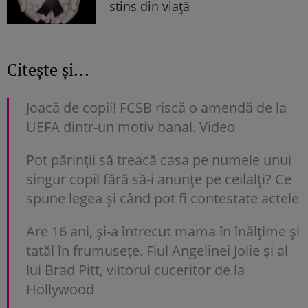
stins din viață
Citește și...
Joacă de copii! FCSB riscă o amendă de la
UEFA dintr-un motiv banal. Video
Pot părinții să treacă casa pe numele unui
singur copil fără să-i anunțe pe ceilalți? Ce
spune legea și când pot fi contestate actele
Are 16 ani, și-a întrecut mama în înălțime și
tatăl în frumusețe. Fiul Angelinei Jolie și al
lui Brad Pitt, viitorul cuceritor de la
Hollywood