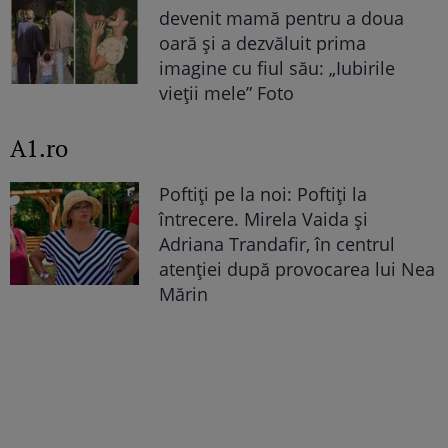
devenit mamă pentru a doua
oară și a dezvăluit prima
imagine cu fiul său: „Iubirile
vieții mele” Foto
A1.ro
Poftiți pe la noi: Poftiți la
întrecere. Mirela Vaida și
Adriana Trandafir, în centrul
atenției după provocarea lui Nea
Mărin