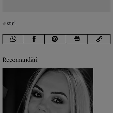
Cite
stiri
Recomandări