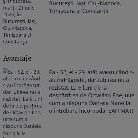
București, Iași, Cluj-Napoca,
Timișoara și Constanța
Avantaje
Ea - 52, el - 29, atât aveau când s-
au îndrăgostit, dar iubirea nu a
rezistat. La 6 luni de la
despărțirea de Octavian Ene, uite
cum a răspuns Daniela Nane la
o întrebare incomodă! ȘAH MAT!