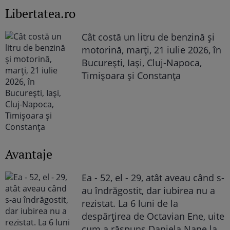
Libertatea.ro
Cât costă un litru de benzină și
motorină, marți, 21 iulie 2026, în
București, Iași, Cluj-Napoca,
Timișoara și Constanța
Avantaje
Ea - 52, el - 29, atât aveau când s-
au îndrăgostit, dar iubirea nu a
rezistat. La 6 luni de la
despărțirea de Octavian Ene, uite
cum a răspuns Daniela Nane la