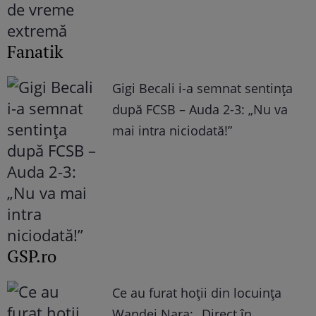
Fanatik
Gigi Becali i-a semnat sentința
după FCSB – Auda 2-3: „Nu va
mai intra niciodată!”
GSP.ro
Ce au furat hoții din locuința
Wandei Nara: „Direct în