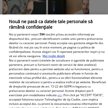
Nouă ne pasă ca datele tale personale să
rămână confidențiale
Noi și partenerii noștri
594
stocăm și/sau accesăm informații pe
dispozitivul dvs., precum identificatorii cookie unici pentru prelucrarea
datelor cu caracter personal. Puteți accepta sau gestiona alegerile dvs.
făcând clic mai jos sau în orice moment, pe pagina cu politica de
confidențialitate. Aceste alegeri vor fi raportate partenerilor noștri și nu
vă vor afecta navigarea.
Mai multe detalii
Noi si partenerii nostri (retelele de socializare si agentiile de publicitate
partenere, precum si furnizorii nostri de servicii de date analitice)
prelucram date pentru a permite website-ului sa functioneze, pentru a
Apartamentul de la mare al lui Jorge a
personaliza continutul si anunturile publicitare afisate in functie de
interesele si/sau profilul dvs., pentru a va oferi functionalitati aferente
fost devastat. Cum au lăsat turiștii
retelelor de socializare si pentru a analiza traficul pe website. Beneficiati
de drepturile prevazute de art. 15-22 din GDPR in legatura cu
locuința: „Unii oameni nu au educație,
prelucrarea datelor cu caracter personal. Aceste drepturi pot fi
bun simț și respect față de nimic”
exercitate prin modalitatea indicata
aici
. Prin click pe “ACCEPT TOATE”,
acceptati folosirea tuturor Tehnologiilor de tip Cookie, care implica
inclusiv acceptul dvs. cu privire la stocarea/accesarea informatiilor de