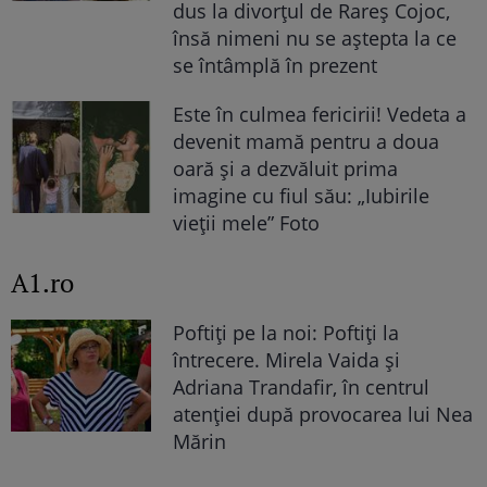
dus la divorțul de Rareș Cojoc,
însă nimeni nu se aștepta la ce
se întâmplă în prezent
Este în culmea fericirii! Vedeta a
devenit mamă pentru a doua
oară și a dezvăluit prima
imagine cu fiul său: „Iubirile
vieții mele” Foto
A1.ro
Poftiți pe la noi: Poftiți la
întrecere. Mirela Vaida și
Adriana Trandafir, în centrul
atenției după provocarea lui Nea
Mărin