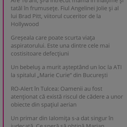
Are 16 ani, și-a întrecut mama în înălțime și
tatăl în frumusețe. Fiul Angelinei Jolie și al
lui Brad Pitt, viitorul cuceritor de la
Hollywood
Greșeala care poate scurta viața
aspiratorului. Este una dintre cele mai
costisitoare defecțiuni
Un bebeluș a murit așteptând un loc la ATI
la spitalul „Marie Curie” din București
RO-Alert în Tulcea: Oamenii au fost
atenționat că există riscul de cădere a unor
obiecte din spațiul aerian
Un primar din Ialomița s-a dat singur în
judecată. Ce speră să obțină Marian