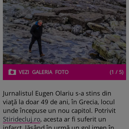
VEZI
GALERIA
FOTO
(1 / 5)
Jurnalistul Eugen Olariu s-a stins din
viață la doar 49 de ani, în Grecia, locul
unde începuse un nou capitol. Potrivit
Stiridecluj.ro
, acesta ar fi suferit un
infarct, lăsând în urmă un gol imen în