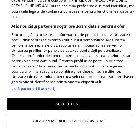
catre Vendor-ii cu care colaboram. Prin click pe “VREAU SA MODIFIC
SETARILE INDIVIDUAL” puteti schimba preferintele in mod individual, mai
putin cele legate de cookie strict necesare pentru functionarea website-
ului.
Atât noi, cât și partenerii noștri prelucrăm datele pentru a oferi:
Stocarea și/sau accesarea informațiilor de pe un dispozitiv. Utilizarea
profilurilor pentru selectarea conținutului personalizat. Măsurarea
performanței reclamelor. Dezvoltarea și îmbunătățirea serviciilor.
Utilizarea profilurilor pentru selectarea publicității personalizate.
Crearea profilurilor de conținut personalizat. Utilizarea datelor limitate
pentru a selecta conținutul. Crearea profilurilor pentru publicitate
personalizată. Măsurarea performanței conținutului. Înțelegerea
publicului prin statistici sau combinații de date din surse diferite.
Utilizarea de date limitate pentru a selecta publicitatea. Date precise de
geolocație și identificarea prin scanarea dispozitivului.
Listă parteneri (furnizori)
Observator News
ACCEPT TOATE
Cântăreţ celebru, la un pas să fie
strivit de copac, în maşină.
"Uitaţi cum era să mor"
VREAU SA MODIFIC SETARILE INDIVIDUAL