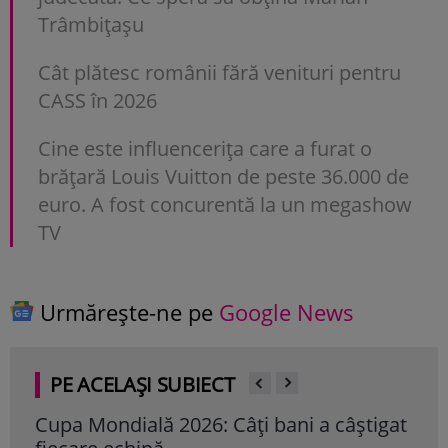
Trâmbițașu
Cât plătesc românii fără venituri pentru
CASS în 2026
Cine este influencerița care a furat o
brățară Louis Vuitton de peste 36.000 de
euro. A fost concurentă la un megashow
TV
Urmărește-ne pe
Google News
PE ACELAȘI SUBIECT
Cupa Mondială 2026: Câți bani a câștigat
Cup