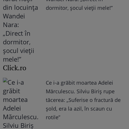
dormitor, șocul vieții mele!”
Click.ro
Ce i-a grăbit moartea Adelei
Mărculescu. Silviu Biriș rupe
tăcerea: „Suferise o fractură de
șold, era la azil, în scaun cu
rotile”