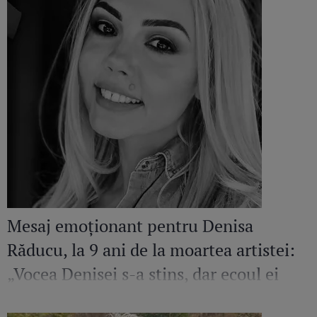
Mesaj emoționant pentru Denisa
Răducu, la 9 ani de la moartea artistei:
„Vocea Denisei s-a stins, dar ecoul ei
continuă să răsune”