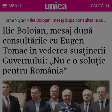
MENIU
CAUTĂ
Home
>
Știri
>
Ilie Bolojan, mesaj după consultările cu Eugen Tomac în vederea susținerii Guvernului: „Nu e o soluție pentru România”
Ilie Bolojan, mesaj după
consultările cu Eugen
Tomac în vederea susținerii
Guvernului: „Nu e o soluție
pentru România”