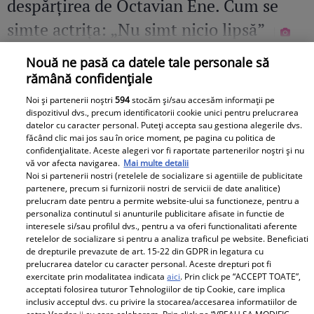
despărțirea de Octavian Ene. Cum se
simte actrița: „Nu simt nicio lipsă”
Nouă ne pasă ca datele tale personale să
rămână confidențiale
Noi și partenerii noștri
594
stocăm și/sau accesăm informații pe
dispozitivul dvs., precum identificatorii cookie unici pentru prelucrarea
datelor cu caracter personal. Puteți accepta sau gestiona alegerile dvs.
făcând clic mai jos sau în orice moment, pe pagina cu politica de
confidențialitate. Aceste alegeri vor fi raportate partenerilor noștri și nu
vă vor afecta navigarea.
Mai multe detalii
Noi si partenerii nostri (retelele de socializare si agentiile de publicitate
partenere, precum si furnizorii nostri de servicii de date analitice)
prelucram date pentru a permite website-ului sa functioneze, pentru a
personaliza continutul si anunturile publicitare afisate in functie de
interesele si/sau profilul dvs., pentru a va oferi functionalitati aferente
retelelor de socializare si pentru a analiza traficul pe website. Beneficiati
de drepturile prevazute de art. 15-22 din GDPR in legatura cu
prelucrarea datelor cu caracter personal. Aceste drepturi pot fi
exercitate prin modalitatea indicata
aici
. Prin click pe “ACCEPT TOATE”,
acceptati folosirea tuturor Tehnologiilor de tip Cookie, care implica
inclusiv acceptul dvs. cu privire la stocarea/accesarea informatiilor de