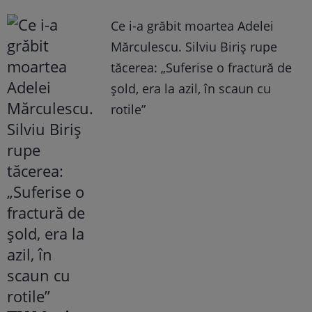
Ce i-a grăbit moartea Adelei
Mărculescu. Silviu Biriș rupe
tăcerea: „Suferise o fractură de
șold, era la azil, în scaun cu
rotile”