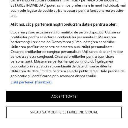
catre Vendor-ii cu care colaboram. Prin click pe “VREAU SA MODIFIC
SETARILE INDIVIDUAL” puteti schimba preferintele in mod individual, mai
Andreea Popescu și fosta soacră, schimb
putin cele legate de cookie strict necesare pentru functionarea website-
ului.
de replici. Ce i-a spus mama lui Rareș
Atât noi, cât și partenerii noștri prelucrăm datele pentru a oferi:
Cojoc influenceriței: „Am găsit soluția”
Stocarea și/sau accesarea informațiilor de pe un dispozitiv. Utilizarea
profilurilor pentru selectarea conținutului personalizat. Măsurarea
performanței reclamelor. Dezvoltarea și îmbunătățirea serviciilor.
Utilizarea profilurilor pentru selectarea publicității personalizate.
Crearea profilurilor de conținut personalizat. Utilizarea datelor limitate
pentru a selecta conținutul. Crearea profilurilor pentru publicitate
personalizată. Măsurarea performanței conținutului. Înțelegerea
publicului prin statistici sau combinații de date din surse diferite.
Utilizarea de date limitate pentru a selecta publicitatea. Date precise de
geolocație și identificarea prin scanarea dispozitivului.
Listă parteneri (furnizori)
ACCEPT TOATE
VREAU SA MODIFIC SETARILE INDIVIDUAL