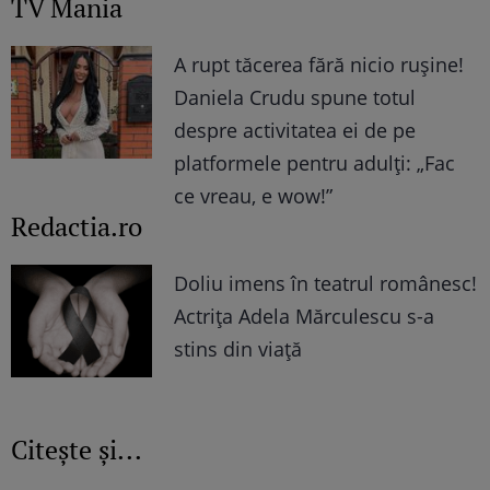
TV Mania
A rupt tăcerea fără nicio rușine!
Daniela Crudu spune totul
despre activitatea ei de pe
platformele pentru adulți: „Fac
ce vreau, e wow!”
Redactia.ro
Doliu imens în teatrul românesc!
Actrița Adela Mărculescu s-a
stins din viață
Citește și...