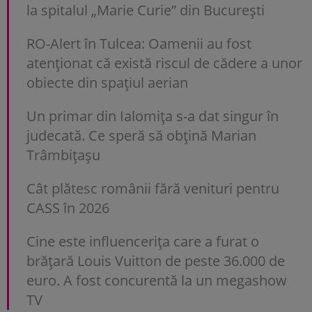
la spitalul „Marie Curie” din București
RO-Alert în Tulcea: Oamenii au fost
atenționat că există riscul de cădere a unor
obiecte din spațiul aerian
Un primar din Ialomița s-a dat singur în
judecată. Ce speră să obțină Marian
Trâmbițașu
Cât plătesc românii fără venituri pentru
CASS în 2026
Cine este influencerița care a furat o
brățară Louis Vuitton de peste 36.000 de
euro. A fost concurentă la un megashow
TV