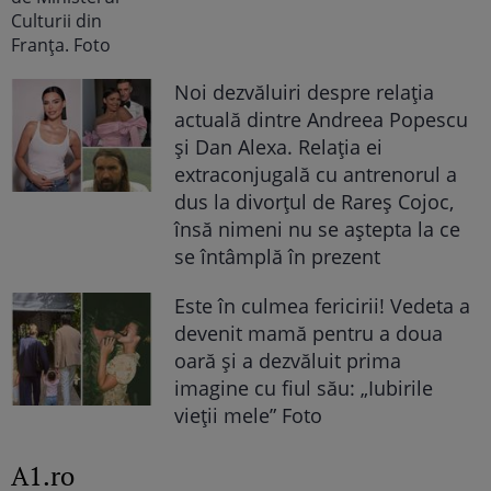
Noi dezvăluiri despre relația
actuală dintre Andreea Popescu
și Dan Alexa. Relația ei
extraconjugală cu antrenorul a
dus la divorțul de Rareș Cojoc,
însă nimeni nu se aștepta la ce
se întâmplă în prezent
Este în culmea fericirii! Vedeta a
devenit mamă pentru a doua
oară și a dezvăluit prima
imagine cu fiul său: „Iubirile
vieții mele” Foto
A1.ro