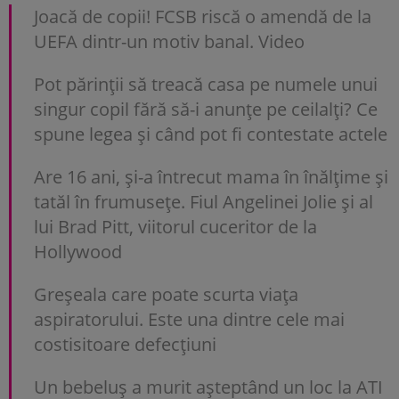
Joacă de copii! FCSB riscă o amendă de la
UEFA dintr-un motiv banal. Video
Pot părinții să treacă casa pe numele unui
singur copil fără să-i anunțe pe ceilalți? Ce
spune legea și când pot fi contestate actele
Are 16 ani, și-a întrecut mama în înălțime și
tatăl în frumusețe. Fiul Angelinei Jolie și al
lui Brad Pitt, viitorul cuceritor de la
Hollywood
Greșeala care poate scurta viața
aspiratorului. Este una dintre cele mai
costisitoare defecțiuni
Un bebeluș a murit așteptând un loc la ATI