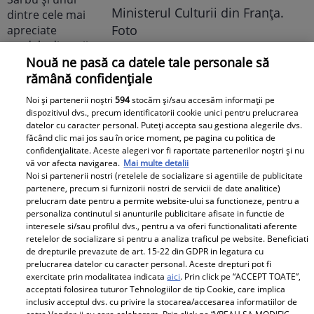
Ministerul Culturii din Franța.
Foto
Nouă ne pasă ca datele tale personale să
rămână confidențiale
Noi și partenerii noștri
594
stocăm și/sau accesăm informații pe
dispozitivul dvs., precum identificatorii cookie unici pentru prelucrarea
datelor cu caracter personal. Puteți accepta sau gestiona alegerile dvs.
făcând clic mai jos sau în orice moment, pe pagina cu politica de
Noi dezvăluiri despre relația
confidențialitate. Aceste alegeri vor fi raportate partenerilor noștri și nu
vă vor afecta navigarea.
Mai multe detalii
actuală dintre Andreea Popescu
Noi si partenerii nostri (retelele de socializare si agentiile de publicitate
și Dan Alexa. Relația ei
partenere, precum si furnizorii nostri de servicii de date analitice)
prelucram date pentru a permite website-ului sa functioneze, pentru a
extraconjugală cu antrenorul a
personaliza continutul si anunturile publicitare afisate in functie de
dus la divorțul de Rareș Cojoc,
interesele si/sau profilul dvs., pentru a va oferi functionalitati aferente
însă nimeni nu se aștepta la ce
retelelor de socializare si pentru a analiza traficul pe website. Beneficiati
de drepturile prevazute de art. 15-22 din GDPR in legatura cu
se întâmplă în prezent
prelucrarea datelor cu caracter personal. Aceste drepturi pot fi
exercitate prin modalitatea indicata
aici
. Prin click pe “ACCEPT TOATE”,
Este în culmea fericirii! Vedeta a
acceptati folosirea tuturor Tehnologiilor de tip Cookie, care implica
inclusiv acceptul dvs. cu privire la stocarea/accesarea informatiilor de
devenit mamă pentru a doua