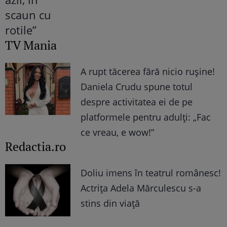
TV Mania
A rupt tăcerea fără nicio rușine!
Daniela Crudu spune totul
despre activitatea ei de pe
platformele pentru adulți: „Fac
ce vreau, e wow!”
Redactia.ro
Doliu imens în teatrul românesc!
Actrița Adela Mărculescu s-a
stins din viață