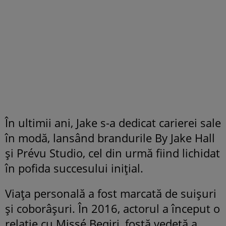
În ultimii ani, Jake s-a dedicat carierei sale
în modă, lansând brandurile By Jake Hall
și Prévu Studio, cel din urmă fiind lichidat
în pofida succesului inițial.
Viața personală a fost marcată de suișuri
și coborâșuri. În 2016, actorul a început o
relație cu Missé Beqiri, fostă vedetă a