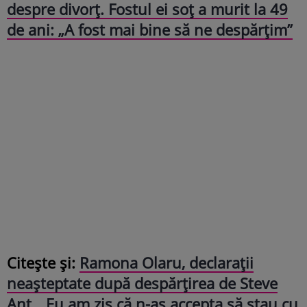
despre divorț. Fostul ei soț a murit la 49
de ani: „A fost mai bine să ne despărțim”
Citește și:
Ramona Olaru, declarații
neașteptate după despărțirea de Steve
Ant. „Eu am zis că n-aș accepta să stau cu