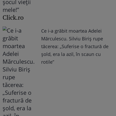
Click.ro
Ce i-a grăbit moartea Adelei
Mărculescu. Silviu Biriș rupe
tăcerea: „Suferise o fractură de
șold, era la azil, în scaun cu
rotile”