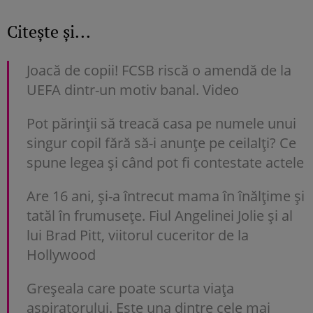
Citește și...
Joacă de copii! FCSB riscă o amendă de la
UEFA dintr-un motiv banal. Video
Pot părinții să treacă casa pe numele unui
singur copil fără să-i anunțe pe ceilalți? Ce
spune legea și când pot fi contestate actele
Are 16 ani, și-a întrecut mama în înălțime și
tatăl în frumusețe. Fiul Angelinei Jolie și al
lui Brad Pitt, viitorul cuceritor de la
Hollywood
Greșeala care poate scurta viața
aspiratorului. Este una dintre cele mai