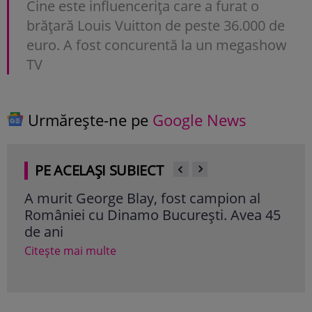
Cine este influencerița care a furat o
brățară Louis Vuitton de peste 36.000 de
euro. A fost concurentă la un megashow
TV
Urmărește-ne pe
Google News
PE ACELAȘI SUBIECT
A murit George Blay, fost campion al
Omu
României cu Dinamo București. Avea 45
ce 
de ani
de 
Citește mai multe
Cite