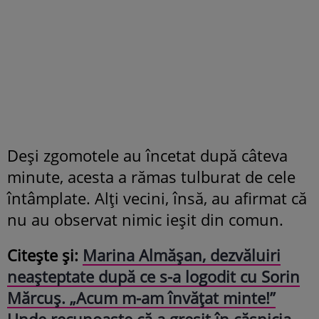
Deși zgomotele au încetat după câteva
minute, acesta a rămas tulburat de cele
întâmplate. Alți vecini, însă, au afirmat că
nu au observat nimic ieșit din comun.
Citește și:
Marina Almășan, dezvăluiri
neașteptate după ce s-a logodit cu Sorin
Mărcuș. „Acum m-am învățat minte!”
Unde recunoaște că a greșit în căsnicia