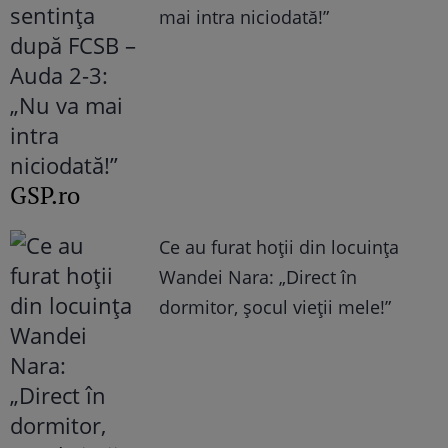
mai intra niciodată!”
GSP.ro
Ce au furat hoții din locuința
Wandei Nara: „Direct în
dormitor, șocul vieții mele!”