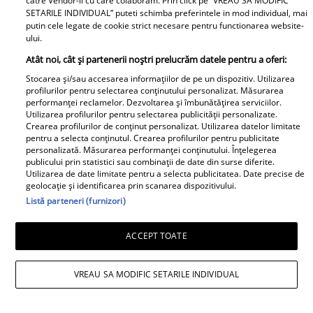
catre Vendor-ii cu care colaboram. Prin click pe “VREAU SA MODIFIC
oară și a dezvăluit prima
SETARILE INDIVIDUAL” puteti schimba preferintele in mod individual, mai
imagine cu fiul său: „Iubirile
putin cele legate de cookie strict necesare pentru functionarea website-
ului.
vieții mele” Foto
Atât noi, cât și partenerii noștri prelucrăm datele pentru a oferi:
A1.ro
Stocarea și/sau accesarea informațiilor de pe un dispozitiv. Utilizarea
profilurilor pentru selectarea conținutului personalizat. Măsurarea
performanței reclamelor. Dezvoltarea și îmbunătățirea serviciilor.
Poftiți pe la noi: Poftiți la
Utilizarea profilurilor pentru selectarea publicității personalizate.
Crearea profilurilor de conținut personalizat. Utilizarea datelor limitate
întrecere. Mirela Vaida și
pentru a selecta conținutul. Crearea profilurilor pentru publicitate
Adriana Trandafir, în centrul
personalizată. Măsurarea performanței conținutului. Înțelegerea
publicului prin statistici sau combinații de date din surse diferite.
atenției după provocarea lui Nea
Utilizarea de date limitate pentru a selecta publicitatea. Date precise de
Mărin
geolocație și identificarea prin scanarea dispozitivului.
Listă parteneri (furnizori)
ACCEPT TOATE
VREAU SA MODIFIC SETARILE INDIVIDUAL