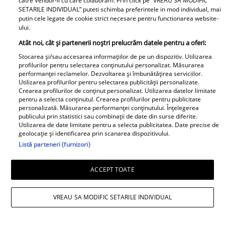
catre Vendor-ii cu care colaboram. Prin click pe “VREAU SA MODIFIC
Ea - 52, el - 29, atât aveau când s-
SETARILE INDIVIDUAL” puteti schimba preferintele in mod individual, mai
au îndrăgostit, dar iubirea nu a
putin cele legate de cookie strict necesare pentru functionarea website-
ului.
rezistat. La 6 luni de la
despărțirea de Octavian Ene, uite
Atât noi, cât și partenerii noștri prelucrăm datele pentru a oferi:
cum a răspuns Daniela Nane la
Stocarea și/sau accesarea informațiilor de pe un dispozitiv. Utilizarea
profilurilor pentru selectarea conținutului personalizat. Măsurarea
o întrebare incomodă! ȘAH MAT!
performanței reclamelor. Dezvoltarea și îmbunătățirea serviciilor.
Utilizarea profilurilor pentru selectarea publicității personalizate.
Crearea profilurilor de conținut personalizat. Utilizarea datelor limitate
pentru a selecta conținutul. Crearea profilurilor pentru publicitate
personalizată. Măsurarea performanței conținutului. Înțelegerea
publicului prin statistici sau combinații de date din surse diferite.
Utilizarea de date limitate pentru a selecta publicitatea. Date precise de
geolocație și identificarea prin scanarea dispozitivului.
Listă parteneri (furnizori)
Cabral rupe tăcerea după
ACCEPT TOATE
divorțul de Andreea Ibacka. „Nu
mi-a convenit să spun asta cu
voce tare. M-a afectat”
VREAU SA MODIFIC SETARILE INDIVIDUAL