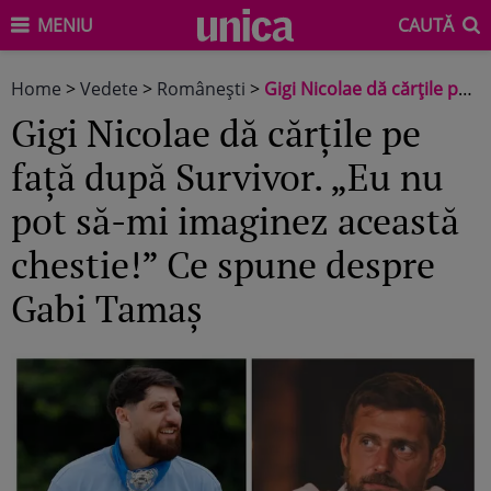
MENIU
CAUTĂ
Home
>
Vedete
>
Româneşti
>
Gigi Nicolae dă cărțile pe față după Survivor. „Eu nu pot să-mi imaginez această chestie!” Ce spune despre Gabi Tamaș
Gigi Nicolae dă cărțile pe
față după Survivor. „Eu nu
pot să-mi imaginez această
chestie!” Ce spune despre
Gabi Tamaș