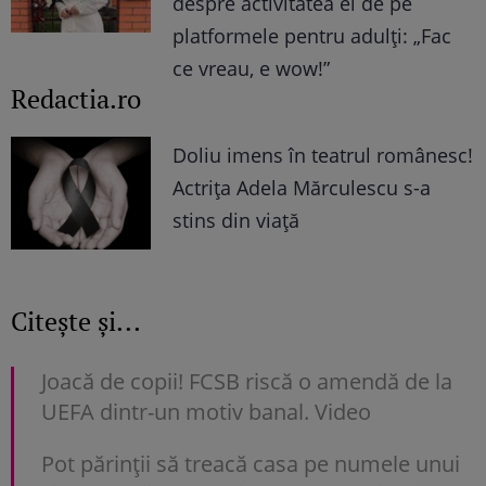
despre activitatea ei de pe
platformele pentru adulți: „Fac
ce vreau, e wow!”
Redactia.ro
Doliu imens în teatrul românesc!
Actrița Adela Mărculescu s-a
stins din viață
Citește și...
Joacă de copii! FCSB riscă o amendă de la
UEFA dintr-un motiv banal. Video
Pot părinții să treacă casa pe numele unui