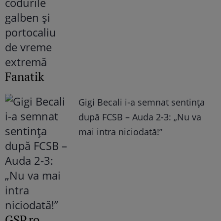
Fanatik
Gigi Becali i-a semnat sentința
după FCSB – Auda 2-3: „Nu va
mai intra niciodată!”
GSP.ro