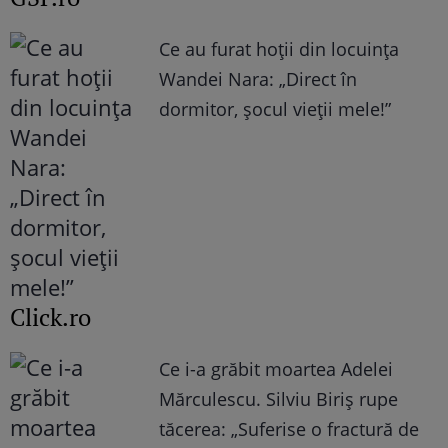
Ce au furat hoții din locuința
Wandei Nara: „Direct în
dormitor, șocul vieții mele!”
Click.ro
Ce i-a grăbit moartea Adelei
Mărculescu. Silviu Biriș rupe
tăcerea: „Suferise o fractură de