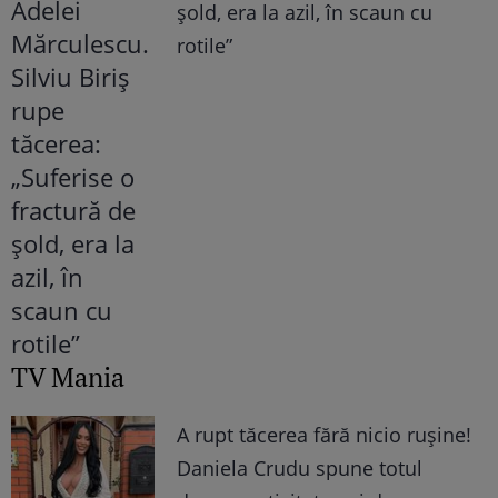
șold, era la azil, în scaun cu
rotile”
TV Mania
A rupt tăcerea fără nicio rușine!
Daniela Crudu spune totul