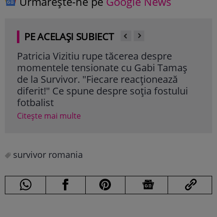
Urmărește-ne pe
Google News
PE ACELAȘI SUBIECT
Patricia Vizitiu rupe tăcerea despre
Pat
momentele tensionate cu Gabi Tamaș
202
de la Survivor. "Fiecare reacționează
„Ac
diferit!" Ce spune despre soția fostului
Cite
fotbalist
Citește mai multe
survivor romania