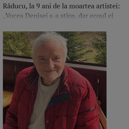
Răducu, la 9 ani de la moartea artistei:
„Vocea Denisei s-a stins, dar ecoul ei
continuă să răsune”