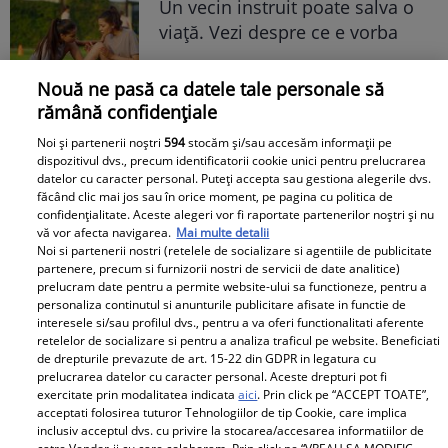
Un vecin instruit poate salva o
viață. Vezi despre ce e vorba
Nouă ne pasă ca datele tale personale să
rămână confidențiale
Libertatea.ro
Noi și partenerii noștri
594
stocăm și/sau accesăm informații pe
dispozitivul dvs., precum identificatorii cookie unici pentru prelucrarea
datelor cu caracter personal. Puteți accepta sau gestiona alegerile dvs.
Cât costă un litru de benzină și
făcând clic mai jos sau în orice moment, pe pagina cu politica de
motorină, marți, 21 iulie 2026, în
confidențialitate. Aceste alegeri vor fi raportate partenerilor noștri și nu
vă vor afecta navigarea.
Mai multe detalii
București, Iași, Cluj-Napoca,
Noi si partenerii nostri (retelele de socializare si agentiile de publicitate
Timișoara și Constanța
partenere, precum si furnizorii nostri de servicii de date analitice)
prelucram date pentru a permite website-ului sa functioneze, pentru a
personaliza continutul si anunturile publicitare afisate in functie de
interesele si/sau profilul dvs., pentru a va oferi functionalitati aferente
retelelor de socializare si pentru a analiza traficul pe website. Beneficiati
de drepturile prevazute de art. 15-22 din GDPR in legatura cu
prelucrarea datelor cu caracter personal. Aceste drepturi pot fi
exercitate prin modalitatea indicata
aici
. Prin click pe “ACCEPT TOATE”,
Avantaje
acceptati folosirea tuturor Tehnologiilor de tip Cookie, care implica
inclusiv acceptul dvs. cu privire la stocarea/accesarea informatiilor de