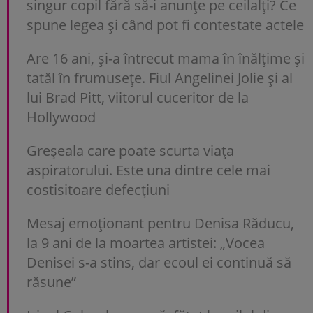
singur copil fără să-i anunțe pe ceilalți? Ce
spune legea și când pot fi contestate actele
Are 16 ani, și-a întrecut mama în înălțime și
tatăl în frumusețe. Fiul Angelinei Jolie și al
lui Brad Pitt, viitorul cuceritor de la
Hollywood
Greșeala care poate scurta viața
aspiratorului. Este una dintre cele mai
costisitoare defecțiuni
Mesaj emoționant pentru Denisa Răducu,
la 9 ani de la moartea artistei: „Vocea
Denisei s-a stins, dar ecoul ei continuă să
răsune”