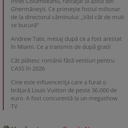
Irinel Columbeanu, răsfățat la azilul din
Ghermănești. Ce primește fostul milionar
de la directorul căminului: „Văd cât de mult
se bucură”
Andrew Tate, mesaj după ce a fost arestat
în Miami. Ce a transmis de după gratii
Cât plătesc românii fără venituri pentru
CASS în 2026
Cine este influencerița care a furat o
brățară Louis Vuitton de peste 36.000 de
euro. A fost concurentă la un megashow
TV