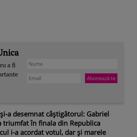
Unica
u a fi
ortante
i-a desemnat câștigătorul: Gabriel
a triumfat în finala din Republica
l i-a acordat votul, dar și marele