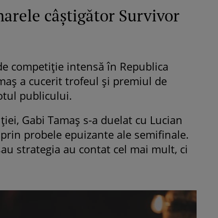
arele câștigător Survivor
e competiție intensă în Republica
aș a cucerit trofeul și premiul de
tul publicului.
iției, Gabi Tamaș s-a duelat cu Lucian
prin probele epuizante ale semifinale.
 sau strategia au contat cel mai mult, ci