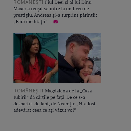
ROMÂNEŞTI
Fiul Deei și al lui Dinu
Maxer a reușit să intre la un liceu de
prestigiu. Andreas și-a surprins părinții:
„Fără meditații”
ROMÂNEŞTI
Magdalena de la „Casa
Iubirii” dă cărțile pe față. De ce s-a
despărțit, de fapt, de Neamțu: „N-a fost
adevărat ceea ce ați văzut voi”