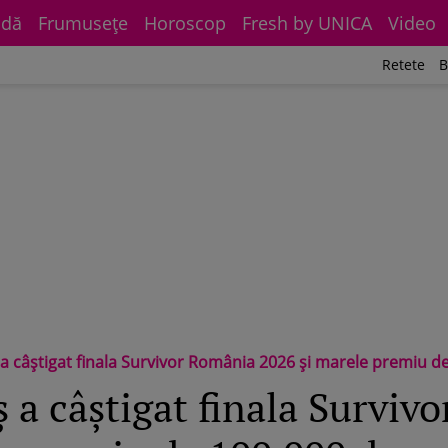
dă
Frumuseţe
Horoscop
Fresh by UNICA
Video
Retete
B
a câștigat finala Survivor România 2026 și marele premiu d
 a câștigat finala Surviv