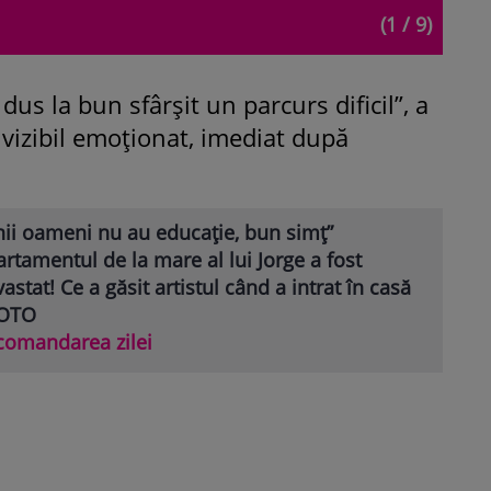
(1 / 9)
us la bun sfârșit un parcurs dificil”, a
, vizibil emoționat, imediat după
nii oameni nu au educație, bun simț”
rtamentul de la mare al lui Jorge a fost
astat! Ce a găsit artistul când a intrat în casă
FOTO
comandarea zilei