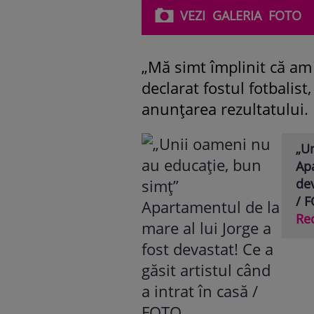
VEZI
GALERIA
FOTO
„Mă simt împlinit că am d
declarat fostul fotbalist
anunțarea rezultatului.
„U
Apa
dev
/ 
Re