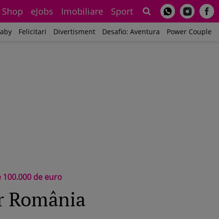
Shop
eJobs
Imobiliare
Sport
Sh
aby
Felicitari
Divertisment
Desafio: Aventura
Power Couple
e 100.000 de euro
or România