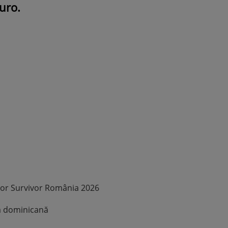
uro.
ROMÂNEŞTI
VEDETE
Fiica Iuliei Albu și a lui Mihai 
strălucit la banchet. Mikaela a
purtat o rochie creată de cele
mamă și i-a împrumutat panto
Valentino: „M-am simțit ca o
prințesă”
tor Survivor România 2026
la dominicană