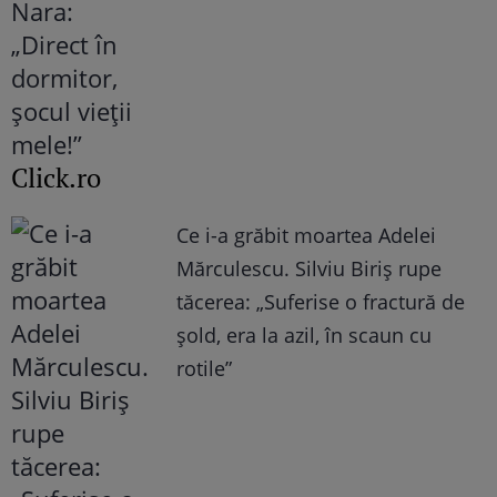
Click.ro
Ce i-a grăbit moartea Adelei
Mărculescu. Silviu Biriș rupe
tăcerea: „Suferise o fractură de
șold, era la azil, în scaun cu
rotile”