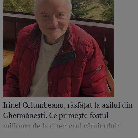
Irinel Columbeanu, răsfățat la azilul din
Ghermănești. Ce primește fostul
milionar de la directorul căminului:
„Văd cât de mult se bucură”