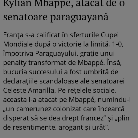
Kylian Mbappé, atacat de o
senatoare paraguayană
Franța s-a calificat în sferturile Cupei
Mondiale după o victorie la limită, 1-0,
împotriva Paraguayului, grație unui
penalty transformat de Mbappé. Însă,
bucuria succesului a fost umbrită de
declarațiile scandaloase ale senatoarei
Celeste Amarilla. Pe rețelele sociale,
aceasta l-a atacat pe Mbappé, numindu-l
„un camerunez colonizat care încearcă
disperat să se dea drept francez” și „plin
de resentimente, arogant și urât”.