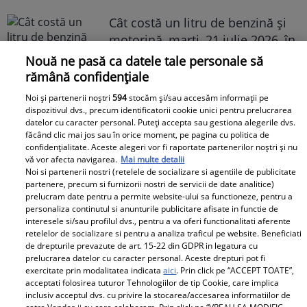
Cât costă un litru de benzină și
motorină, marți, 21 iulie 2026, în
București, Iași, Cluj-Napoca,
Nouă ne pasă ca datele tale personale să
Timișoara și Constanța
rămână confidențiale
Noi și partenerii noștri
594
stocăm și/sau accesăm informații pe
dispozitivul dvs., precum identificatorii cookie unici pentru prelucrarea
datelor cu caracter personal. Puteți accepta sau gestiona alegerile dvs.
făcând clic mai jos sau în orice moment, pe pagina cu politica de
confidențialitate. Aceste alegeri vor fi raportate partenerilor noștri și nu
vă vor afecta navigarea.
Mai multe detalii
Noi si partenerii nostri (retelele de socializare si agentiile de publicitate
Avantaje
partenere, precum si furnizorii nostri de servicii de date analitice)
prelucram date pentru a permite website-ului sa functioneze, pentru a
Ea - 52, el - 29, atât aveau când s-
personaliza continutul si anunturile publicitare afisate in functie de
interesele si/sau profilul dvs., pentru a va oferi functionalitati aferente
au îndrăgostit, dar iubirea nu a
retelelor de socializare si pentru a analiza traficul pe website. Beneficiati
rezistat. La 6 luni de la
de drepturile prevazute de art. 15-22 din GDPR in legatura cu
prelucrarea datelor cu caracter personal. Aceste drepturi pot fi
despărțirea de Octavian Ene, uite
exercitate prin modalitatea indicata
aici
. Prin click pe “ACCEPT TOATE”,
cum a răspuns Daniela Nane la
acceptati folosirea tuturor Tehnologiilor de tip Cookie, care implica
o întrebare incomodă! ȘAH MAT!
inclusiv acceptul dvs. cu privire la stocarea/accesarea informatiilor de