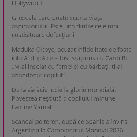
Hollywood
Greșeala care poate scurta viața
aspiratorului. Este una dintre cele mai
costisitoare defecțiuni
Maduka Okoye, acuzat infidelitate de fosta
iubită, după ce a fost surprins cu Cardi B:
„M-ai înșelat cu femei și cu bărbați, ți-ai
abandonat copilul”
De la sărăcie lucie la glorie mondială.
Povestea neștiută a copilului minune
Lamine Yamal
Scandal pe teren, după ce Spania a învins
Argentina la Campionatul Mondial 2026.