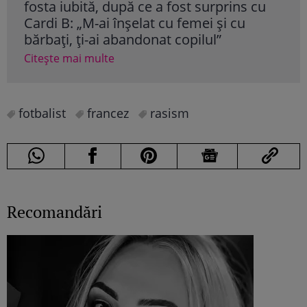
fosta iubită, după ce a fost surprins cu
Pov
Cardi B: „M-ai înșelat cu femei și cu
Lam
bărbați, ți-ai abandonat copilul”
Cite
Citește mai multe
fotbalist
francez
rasism
Recomandări