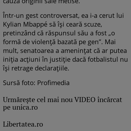
cauza originii sale metise.
Într-un gest controversat, ea i-a cerut lui
Kylian Mbappé să își ceară scuze,
pretinzând că răspunsul său a fost „o
formă de violență bazată pe gen”. Mai
mult, senatoarea a amenințat că ar putea
iniția acțiuni în justiție dacă fotbalistul nu
își retrage declarațiile.
Sursă foto: Profimedia
Urmăreşte cel mai nou VIDEO încărcat
pe unica.ro
Libertatea.ro