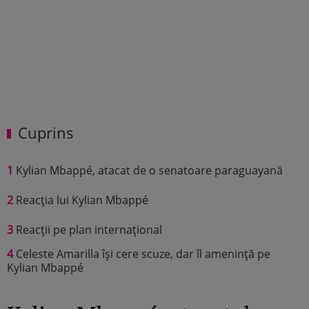
Cuprins
1
Kylian Mbappé, atacat de o senatoare paraguayană
2
Reacția lui Kylian Mbappé
3
Reacții pe plan internațional
4
Celeste Amarilla își cere scuze, dar îl amenință pe
Kylian Mbappé