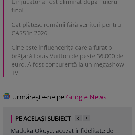
Un jucător a fost eliminat după fluierul
final
Cât plătesc românii fără venituri pentru
CASS în 2026
Cine este influencerița care a furat o
brățară Louis Vuitton de peste 36.000 de
euro. A fost concurentă la un megashow
TV
Urmărește-ne pe
Google News
PE ACELAȘI SUBIECT
Maduka Okoye, acuzat infidelitate de
De l