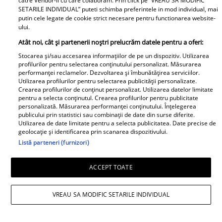
catre Vendor-ii cu care colaboram. Prin click pe “VREAU SA MODIFIC
SETARILE INDIVIDUAL” puteti schimba preferintele in mod individual, mai
putin cele legate de cookie strict necesare pentru functionarea website-
ului.
Atât noi, cât și partenerii noștri prelucrăm datele pentru a oferi:
Stocarea și/sau accesarea informațiilor de pe un dispozitiv. Utilizarea
profilurilor pentru selectarea conținutului personalizat. Măsurarea
performanței reclamelor. Dezvoltarea și îmbunătățirea serviciilor.
Cabral rupe tăcerea după
Utilizarea profilurilor pentru selectarea publicității personalizate.
Crearea profilurilor de conținut personalizat. Utilizarea datelor limitate
divorțul de Andreea Ibacka. „Nu
pentru a selecta conținutul. Crearea profilurilor pentru publicitate
mi-a convenit să spun asta cu
personalizată. Măsurarea performanței conținutului. Înțelegerea
publicului prin statistici sau combinații de date din surse diferite.
voce tare. M-a afectat”
Utilizarea de date limitate pentru a selecta publicitatea. Date precise de
geolocație și identificarea prin scanarea dispozitivului.
Listă parteneri (furnizori)
ACCEPT TOATE
Elle
VREAU SA MODIFIC SETARILE INDIVIDUAL
O mai ții minte pe Janine Sârbu?
Cum arată și cu ce se ocupă