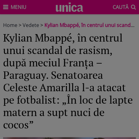
MENIU
CAUTĂ
Home
>
Vedete
>
Kylian Mbappé, în centrul unui scandal de rasism, după meciul Franța – Paraguay. Senatoarea Celeste Amarilla l-a atacat pe fotbalist: „În loc de lapte matern a supt nuci de cocos”
Kylian Mbappé, în centrul
unui scandal de rasism,
după meciul Franța –
Paraguay. Senatoarea
Celeste Amarilla l-a atacat
pe fotbalist: „În loc de lapte
matern a supt nuci de
cocos”