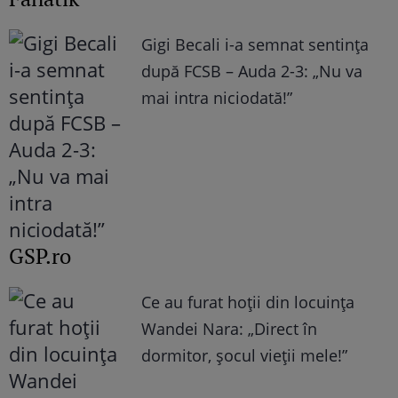
Gigi Becali i-a semnat sentința
după FCSB – Auda 2-3: „Nu va
mai intra niciodată!”
GSP.ro
Ce au furat hoții din locuința
Wandei Nara: „Direct în
dormitor, șocul vieții mele!”