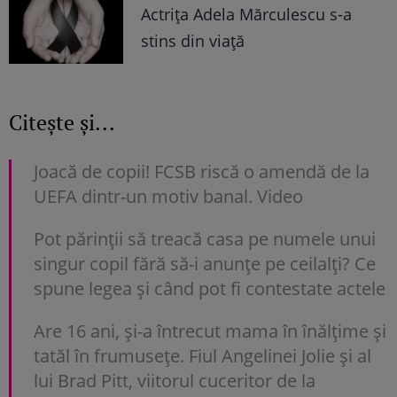
Actrița Adela Mărculescu s-a
stins din viață
Citește și...
Joacă de copii! FCSB riscă o amendă de la
UEFA dintr-un motiv banal. Video
Pot părinții să treacă casa pe numele unui
singur copil fără să-i anunțe pe ceilalți? Ce
spune legea și când pot fi contestate actele
Are 16 ani, și-a întrecut mama în înălțime și
tatăl în frumusețe. Fiul Angelinei Jolie și al
lui Brad Pitt, viitorul cuceritor de la