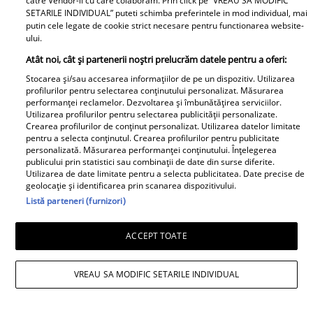
catre Vendor-ii cu care colaboram. Prin click pe “VREAU SA MODIFIC
SETARILE INDIVIDUAL” puteti schimba preferintele in mod individual, mai
putin cele legate de cookie strict necesare pentru functionarea website-
ului.
Atât noi, cât și partenerii noștri prelucrăm datele pentru a oferi:
Stocarea și/sau accesarea informațiilor de pe un dispozitiv. Utilizarea
profilurilor pentru selectarea conținutului personalizat. Măsurarea
performanței reclamelor. Dezvoltarea și îmbunătățirea serviciilor.
Utilizarea profilurilor pentru selectarea publicității personalizate.
Crearea profilurilor de conținut personalizat. Utilizarea datelor limitate
pentru a selecta conținutul. Crearea profilurilor pentru publicitate
personalizată. Măsurarea performanței conținutului. Înțelegerea
publicului prin statistici sau combinații de date din surse diferite.
Utilizarea de date limitate pentru a selecta publicitatea. Date precise de
geolocație și identificarea prin scanarea dispozitivului.
Listă parteneri (furnizori)
ACCEPT TOATE
Daniela Nane, dezvăluiri după
despărțirea de Octavian Ene. Cum se
VREAU SA MODIFIC SETARILE INDIVIDUAL
simte actrița: „Nu simt nicio lipsă”