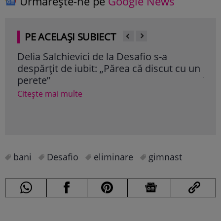
Urmărește-ne pe
Google News
PE ACELAȘI SUBIECT
Delia Salchievici de la Desafio s-a
Sum
despărțit de iubit: „Părea că discut cu un
cas
perete”
înt
Citește mai multe
Cite
bani
Desafio
eliminare
gimnast