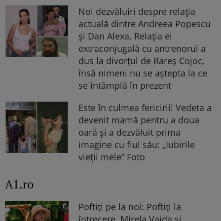
Noi dezvăluiri despre relația
actuală dintre Andreea Popescu
și Dan Alexa. Relația ei
extraconjugală cu antrenorul a
dus la divorțul de Rareș Cojoc,
însă nimeni nu se aștepta la ce
se întâmplă în prezent
Este în culmea fericirii! Vedeta a
devenit mamă pentru a doua
oară și a dezvăluit prima
imagine cu fiul său: „Iubirile
vieții mele” Foto
A1.ro
Poftiți pe la noi: Poftiți la
întrecere. Mirela Vaida și