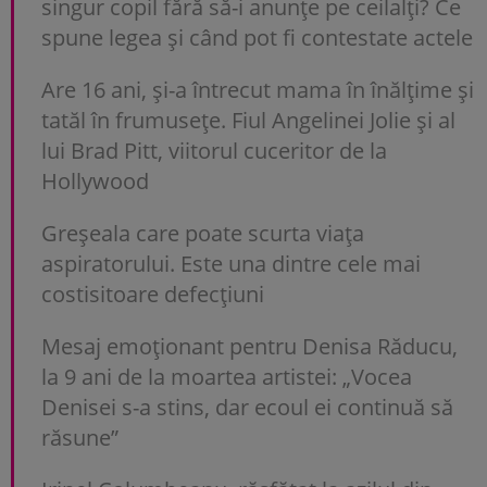
singur copil fără să-i anunțe pe ceilalți? Ce
spune legea și când pot fi contestate actele
Are 16 ani, și-a întrecut mama în înălțime și
tatăl în frumusețe. Fiul Angelinei Jolie și al
lui Brad Pitt, viitorul cuceritor de la
Hollywood
Greșeala care poate scurta viața
aspiratorului. Este una dintre cele mai
costisitoare defecțiuni
Mesaj emoționant pentru Denisa Răducu,
la 9 ani de la moartea artistei: „Vocea
Denisei s-a stins, dar ecoul ei continuă să
răsune”