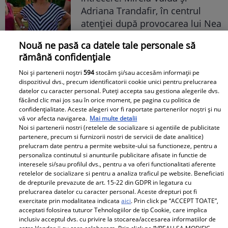
Adriana Trandafir, în centrul
atenției după provocarea lui Nea
Mărin
Nouă ne pasă ca datele tale personale să
rămână confidențiale
Noi și partenerii noștri
594
stocăm și/sau accesăm informații pe
dispozitivul dvs., precum identificatorii cookie unici pentru prelucrarea
datelor cu caracter personal. Puteți accepta sau gestiona alegerile dvs.
făcând clic mai jos sau în orice moment, pe pagina cu politica de
confidențialitate. Aceste alegeri vor fi raportate partenerilor noștri și nu
vă vor afecta navigarea.
Mai multe detalii
Noi si partenerii nostri (retelele de socializare si agentiile de publicitate
partenere, precum si furnizorii nostri de servicii de date analitice)
prelucram date pentru a permite website-ului sa functioneze, pentru a
personaliza continutul si anunturile publicitare afisate in functie de
interesele si/sau profilul dvs., pentru a va oferi functionalitati aferente
retelelor de socializare si pentru a analiza traficul pe website. Beneficiati
de drepturile prevazute de art. 15-22 din GDPR in legatura cu
prelucrarea datelor cu caracter personal. Aceste drepturi pot fi
exercitate prin modalitatea indicata
aici
. Prin click pe “ACCEPT TOATE”,
acceptati folosirea tuturor Tehnologiilor de tip Cookie, care implica
inclusiv acceptul dvs. cu privire la stocarea/accesarea informatiilor de