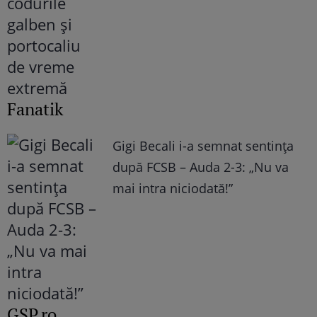
Fanatik
Gigi Becali i-a semnat sentința
după FCSB – Auda 2-3: „Nu va
mai intra niciodată!”
GSP.ro