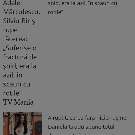
șold, era la azil, în scaun cu
rotile”
TV Mania
A rupt tăcerea fără nicio rușine!
Daniela Crudu spune totul