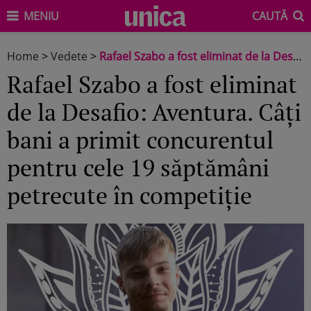
MENIU
CAUTĂ
Home
>
Vedete
>
Rafael Szabo a fost eliminat de la Desafio: Aventura. Câți bani a primit concurentul pentru cele 19 săptămâni petrecute în competiție
Rafael Szabo a fost eliminat
de la Desafio: Aventura. Câți
bani a primit concurentul
pentru cele 19 săptămâni
petrecute în competiție