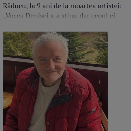
Răducu, la 9 ani de la moartea artistei:
„Vocea Denisei s-a stins, dar ecoul ei
continuă să răsune”