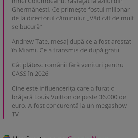
Irinel Columbeanu, răsfățat la azilul din
Ghermănești. Ce primește fostul milionar
de la directorul căminului: „Văd cât de mult
se bucură”
Andrew Tate, mesaj după ce a fost arestat
în Miami. Ce a transmis de după gratii
Cât plătesc românii fără venituri pentru
CASS în 2026
Cine este influencerița care a furat o
brățară Louis Vuitton de peste 36.000 de
euro. A fost concurentă la un megashow
TV