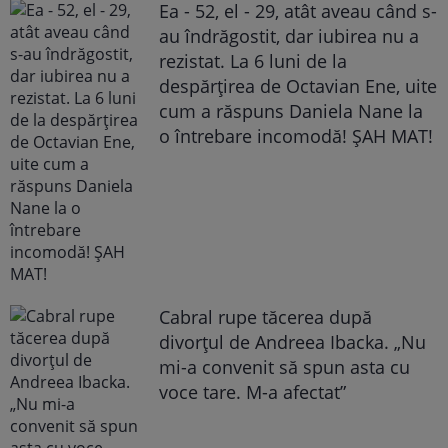
Ea - 52, el - 29, atât aveau când s-
au îndrăgostit, dar iubirea nu a
rezistat. La 6 luni de la
despărțirea de Octavian Ene, uite
cum a răspuns Daniela Nane la
o întrebare incomodă! ȘAH MAT!
Cabral rupe tăcerea după
divorțul de Andreea Ibacka. „Nu
mi-a convenit să spun asta cu
voce tare. M-a afectat”