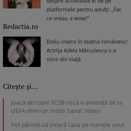
despre activitatea ei de pe
platformele pentru adulți: „Fac
ce vreau, e wow!”
Redactia.ro
Doliu imens în teatrul românesc!
Actrița Adela Mărculescu s-a
stins din viață
Citește și...
Joacă de copii! FCSB riscă o amendă de la
UEFA dintr-un motiv banal. Video
Pot părinții să treacă casa pe numele unui