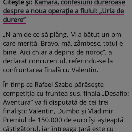
Citește și:
Kamara, confesiuni dureroase
despre a noua operație a fiului: „Urla de
durere”
„N-am de ce să plâng. M-a bătut un om
care merită. Bravo, mă, zâmbesc, totul e
bine. Aici chiar a depins de noroc”, a
declarat concurentul, referindu-se la
confruntarea finală cu Valentin.
În timp ce Rafael Szabo părăsește
competiția cu fruntea sus, finala „Desafio:
Aventura” va fi disputată de cei trei
finaliști: Valentin, Dumbo și Vladimir.
Premiul de 150.000 de euro își așteaptă
câștigătorul, iar întreaga țară este cu