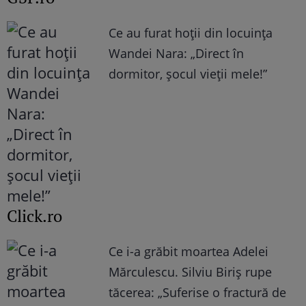
Ce au furat hoții din locuința
Wandei Nara: „Direct în
dormitor, șocul vieții mele!”
Click.ro
Ce i-a grăbit moartea Adelei
Mărculescu. Silviu Biriș rupe
tăcerea: „Suferise o fractură de