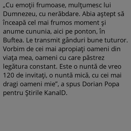
„Cu emoții frumoase, mulțumesc lui
Dumnezeu, cu nerăbdare. Abia aștept să
înceapă cel mai frumos moment și
anume cununia, aici pe ponton, în
Buftea. Le transmit gânduri bune tuturor.
Vorbim de cei mai apropiați oameni din
viața mea, oameni cu care păstrez
legătura constant. Este o nuntă de vreo
120 de invitați, o nuntă mică, cu cei mai
dragi oameni mie”, a spus Dorian Popa
pentru Știrile KanalD.