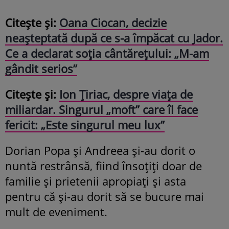
Citește și:
Oana Ciocan, decizie
neașteptată după ce s-a împăcat cu Jador.
Ce a declarat soția cântărețului: „M-am
gândit serios”
Citește și:
Ion Ţiriac, despre viața de
miliardar. Singurul „moft” care îl face
fericit: „Este singurul meu lux”
Dorian Popa și Andreea și-au dorit o
nuntă restrânsă, fiind însoțiți doar de
familie și prietenii apropiați și asta
pentru că și-au dorit să se bucure mai
mult de eveniment.