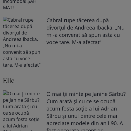
Cabral rupe tăcerea după
divorțul de Andreea Ibacka. „Nu
mi-a convenit să spun asta cu
voce tare. M-a afectat”
Elle
O mai ții minte pe Janine Sârbu?
Cum arată și cu ce se ocupă
acum fosta soție a lui Adrian
Sârbu și unul dintre cele mai
apreciate modele din anii 90. A
fost decorată recent de