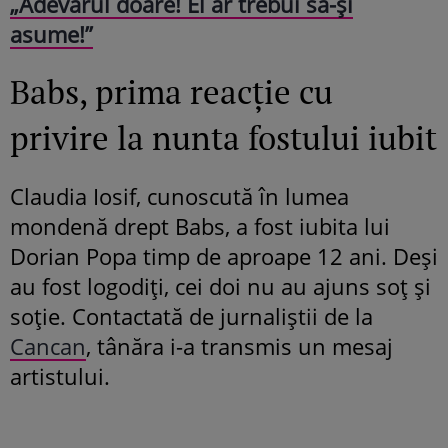
„Adevărul doare! El ar trebui să-și
asume!”
Babs, prima reacție cu
privire la nunta fostului iubit
Claudia Iosif, cunoscută în lumea
mondenă drept Babs, a fost iubita lui
Dorian Popa timp de aproape 12 ani. Deși
au fost logodiți, cei doi nu au ajuns soț și
soție. Contactată de jurnaliștii de la
Cancan
, tânăra i-a transmis un mesaj
artistului.