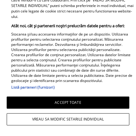
catre Vendor-ii cu care colaboram. Prin click pe “VREAU SA MODIFIC
SETARILE INDIVIDUAL” puteti schimba preferintele in mod individual, mai
putin cele legate de cookie strict necesare pentru functionarea website-
ului.
Atât noi, cât și partenerii noștri prelucrăm datele pentru a oferi:
Stocarea și/sau accesarea informațiilor de pe un dispozitiv. Utilizarea
profilurilor pentru selectarea conținutului personalizat. Măsurarea
performanței reclamelor. Dezvoltarea și îmbunătățirea serviciilor.
Utilizarea profilurilor pentru selectarea publicității personalizate.
Crearea profilurilor de conținut personalizat. Utilizarea datelor limitate
pentru a selecta conținutul. Crearea profilurilor pentru publicitate
personalizată. Măsurarea performanței conținutului. Înțelegerea
publicului prin statistici sau combinații de date din surse diferite.
Utilizarea de date limitate pentru a selecta publicitatea. Date precise de
geolocație și identificarea prin scanarea dispozitivului.
Listă parteneri (furnizori)
ACCEPT TOATE
VREAU SA MODIFIC SETARILE INDIVIDUAL