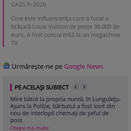
CASS în 2026
Cine este influencerița care a furat o
brățară Louis Vuitton de peste 36.000 de
euro. A fost concurentă la un megashow
TV
Urmărește-ne pe
Google News
PE ACELAȘI SUBIECT
Mire bătut la propria nuntă, în Lungulețu.
Dor
Ajuns la Poliție, bărbatul a fost lovit din
din
nou de interlopii chemați de șeful de
com
post
Cite
Citește mai multe