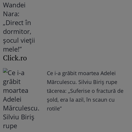
Click.ro
Ce i-a grăbit moartea Adelei
Mărculescu. Silviu Biriș rupe
tăcerea: „Suferise o fractură de
șold, era la azil, în scaun cu
rotile”