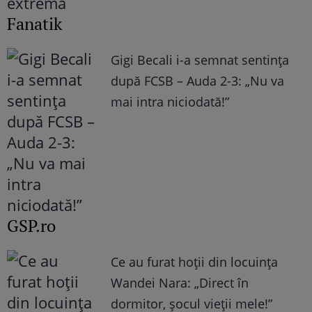
Fanatik
Gigi Becali i-a semnat sentința
după FCSB – Auda 2-3: „Nu va
mai intra niciodată!”
GSP.ro
Ce au furat hoții din locuința
Wandei Nara: „Direct în
dormitor, șocul vieții mele!”