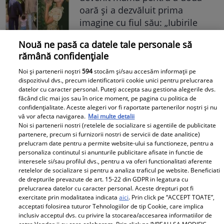
oară și a dezvăluit prima
imagine cu fiul său: „Iubirile
vieții mele” Foto
Nouă ne pasă ca datele tale personale să
rămână confidențiale
A1.ro
Noi și partenerii noștri
594
stocăm și/sau accesăm informații pe
dispozitivul dvs., precum identificatorii cookie unici pentru prelucrarea
Poftiți pe la noi: Poftiți la
datelor cu caracter personal. Puteți accepta sau gestiona alegerile dvs.
întrecere. Mirela Vaida și
făcând clic mai jos sau în orice moment, pe pagina cu politica de
confidențialitate. Aceste alegeri vor fi raportate partenerilor noștri și nu
Adriana Trandafir, în centrul
vă vor afecta navigarea.
Mai multe detalii
atenției după provocarea lui Nea
Noi si partenerii nostri (retelele de socializare si agentiile de publicitate
Mărin
partenere, precum si furnizorii nostri de servicii de date analitice)
prelucram date pentru a permite website-ului sa functioneze, pentru a
personaliza continutul si anunturile publicitare afisate in functie de
interesele si/sau profilul dvs., pentru a va oferi functionalitati aferente
retelelor de socializare si pentru a analiza traficul pe website. Beneficiati
de drepturile prevazute de art. 15-22 din GDPR in legatura cu
prelucrarea datelor cu caracter personal. Aceste drepturi pot fi
exercitate prin modalitatea indicata
aici
. Prin click pe “ACCEPT TOATE”,
acceptati folosirea tuturor Tehnologiilor de tip Cookie, care implica
inclusiv acceptul dvs. cu privire la stocarea/accesarea informatiilor de