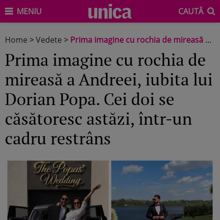
MENIU
CAUTĂ
Home
>
Vedete
>
Prima imagine cu rochia de mireasă a Andreei, iubita lui Dorian Popa. Cei doi se căsătoresc astăzi, într-un cadru restrâns
Prima imagine cu rochia de
mireasă a Andreei, iubita lui
Dorian Popa. Cei doi se
căsătoresc astăzi, într-un
cadru restrâns