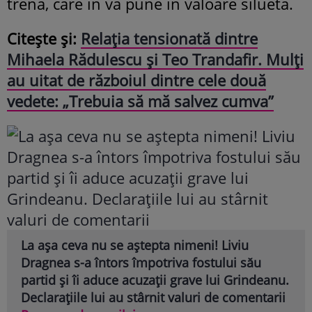
trenă, care în va pune în valoare silueta.
Citește și:
Relația tensionată dintre
Mihaela Rădulescu și Teo Trandafir. Mulți
au uitat de războiul dintre cele două
vedete: „Trebuia să mă salvez cumva”
La așa ceva nu se aștepta nimeni! Liviu
Dragnea s-a întors împotriva fostului său
partid și îi aduce acuzații grave lui Grindeanu.
Declarațiile lui au stârnit valuri de comentarii