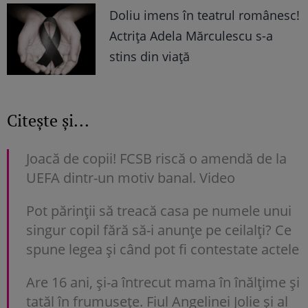
Doliu imens în teatrul românesc!
Actrița Adela Mărculescu s-a
stins din viață
Citește și...
Joacă de copii! FCSB riscă o amendă de la
UEFA dintr-un motiv banal. Video
Pot părinții să treacă casa pe numele unui
singur copil fără să-i anunțe pe ceilalți? Ce
spune legea și când pot fi contestate actele
Are 16 ani, și-a întrecut mama în înălțime și
tatăl în frumusețe. Fiul Angelinei Jolie și al