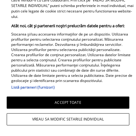
catre Vendor-ii cu care colaboram. Prin click pe “VREAU SA MODIFIC
SETARILE INDIVIDUAL” puteti schimba preferintele in mod individual, mai
Adriana Trandafir, în centrul
putin cele legate de cookie strict necesare pentru functionarea website-
atenției după provocarea lui Nea
ului.
Mărin
Atât noi, cât și partenerii noștri prelucrăm datele pentru a oferi:
Stocarea și/sau accesarea informațiilor de pe un dispozitiv. Utilizarea
profilurilor pentru selectarea conținutului personalizat. Măsurarea
performanței reclamelor. Dezvoltarea și îmbunătățirea serviciilor.
Utilizarea profilurilor pentru selectarea publicității personalizate.
Crearea profilurilor de conținut personalizat. Utilizarea datelor limitate
pentru a selecta conținutul. Crearea profilurilor pentru publicitate
personalizată. Măsurarea performanței conținutului. Înțelegerea
publicului prin statistici sau combinații de date din surse diferite.
Utilizarea de date limitate pentru a selecta publicitatea. Date precise de
geolocație și identificarea prin scanarea dispozitivului.
Listă parteneri (furnizori)
ACCEPT TOATE
VREAU SA MODIFIC SETARILE INDIVIDUAL