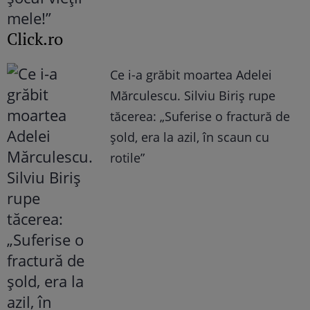
Click.ro
Ce i-a grăbit moartea Adelei
Mărculescu. Silviu Biriș rupe
tăcerea: „Suferise o fractură de
șold, era la azil, în scaun cu
rotile”