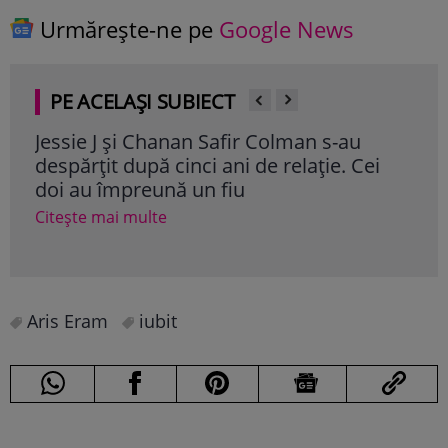
Urmărește-ne pe
Google News
PE ACELAȘI SUBIECT
Jessie J și Chanan Safir Colman s-au
Olg
despărțit după cinci ani de relație. Cei
pen
doi au împreună un fiu
Cite
Citește mai multe
Aris Eram
iubit