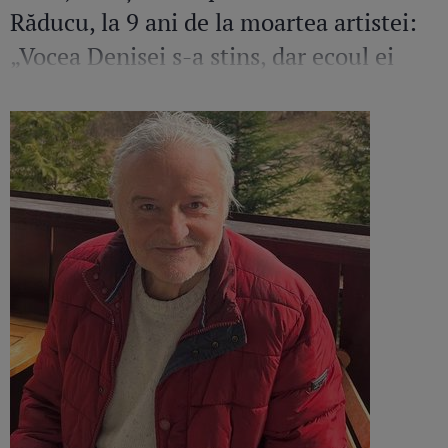
Răducu, la 9 ani de la moartea artistei:
„Vocea Denisei s-a stins, dar ecoul ei
continuă să răsune”