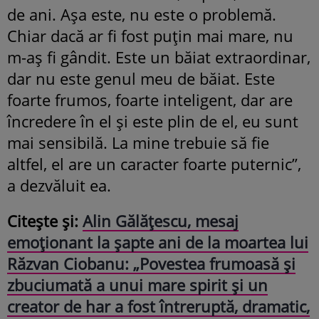
de ani. Așa este, nu este o problemă.
Chiar dacă ar fi fost puțin mai mare, nu
m-aș fi gândit. Este un băiat extraordinar,
dar nu este genul meu de băiat. Este
foarte frumos, foarte inteligent, dar are
încredere în el și este plin de el, eu sunt
mai sensibilă. La mine trebuie să fie
altfel, el are un caracter foarte puternic”,
a dezvăluit ea.
Citește și:
Alin Gălățescu, mesaj
emoționant la șapte ani de la moartea lui
Răzvan Ciobanu: „Povestea frumoasă și
zbuciumată a unui mare spirit și un
creator de har a fost întreruptă, dramatic,