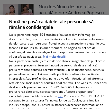
Noi dezvăluiri despre relația
actuală dintre Andreea Popescu
și Dan Alexa. Relația ei
Nouă ne pasă ca datele tale personale să
extraconjugală cu antrenorul a
rămână confidențiale
dus la divorțul de Rareș Cojoc,
Noi și partenerii noștri
594
stocăm și/sau accesăm informații pe
însă nimeni nu se aștepta la ce
dispozitivul dvs., precum identificatorii cookie unici pentru prelucrarea
se întâmplă în prezent
datelor cu caracter personal. Puteți accepta sau gestiona alegerile dvs.
făcând clic mai jos sau în orice moment, pe pagina cu politica de
confidențialitate. Aceste alegeri vor fi raportate partenerilor noștri și nu
Este în culmea fericirii! Vedeta a
vă vor afecta navigarea.
Mai multe detalii
devenit mamă pentru a doua
Noi si partenerii nostri (retelele de socializare si agentiile de publicitate
oară și a dezvăluit prima
partenere, precum si furnizorii nostri de servicii de date analitice)
prelucram date pentru a permite website-ului sa functioneze, pentru a
imagine cu fiul său: „Iubirile
personaliza continutul si anunturile publicitare afisate in functie de
vieții mele” Foto
interesele si/sau profilul dvs., pentru a va oferi functionalitati aferente
retelelor de socializare si pentru a analiza traficul pe website. Beneficiati
de drepturile prevazute de art. 15-22 din GDPR in legatura cu
A1.ro
prelucrarea datelor cu caracter personal. Aceste drepturi pot fi
exercitate prin modalitatea indicata
aici
. Prin click pe “ACCEPT TOATE”,
acceptati folosirea tuturor Tehnologiilor de tip Cookie, care implica
Poftiți pe la noi: Poftiți la
inclusiv acceptul dvs. cu privire la stocarea/accesarea informatiilor de
întrecere. Mirela Vaida și