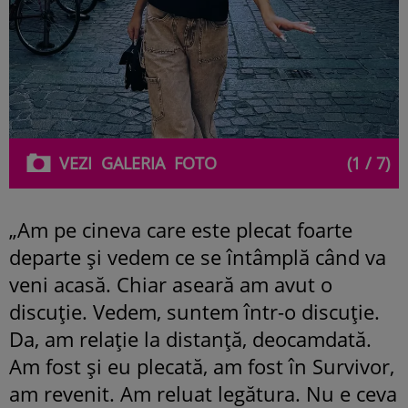
VEZI
GALERIA
FOTO
(1 / 7)
„Am pe cineva care este plecat foarte
departe și vedem ce se întâmplă când va
veni acasă. Chiar aseară am avut o
discuție. Vedem, suntem într-o discuție.
Da, am relație la distanță, deocamdată.
Am fost și eu plecată, am fost în Survivor,
am revenit. Am reluat legătura. Nu e ceva