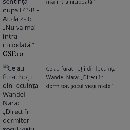
mai intra niciodată!”
GSP.ro
Ce au furat hoții din locuința
Wandei Nara: „Direct în
dormitor, șocul vieții mele!”