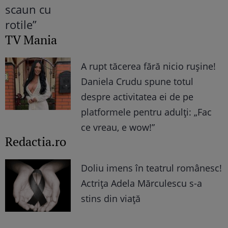
TV Mania
A rupt tăcerea fără nicio rușine!
Daniela Crudu spune totul
despre activitatea ei de pe
platformele pentru adulți: „Fac
ce vreau, e wow!”
Redactia.ro
Doliu imens în teatrul românesc!
Actrița Adela Mărculescu s-a
stins din viață