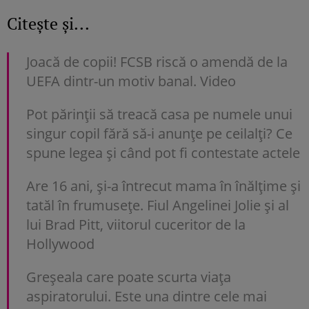
Citește și...
Joacă de copii! FCSB riscă o amendă de la
UEFA dintr-un motiv banal. Video
Pot părinții să treacă casa pe numele unui
singur copil fără să-i anunțe pe ceilalți? Ce
spune legea și când pot fi contestate actele
Are 16 ani, și-a întrecut mama în înălțime și
tatăl în frumusețe. Fiul Angelinei Jolie și al
lui Brad Pitt, viitorul cuceritor de la
Hollywood
Greșeala care poate scurta viața
aspiratorului. Este una dintre cele mai