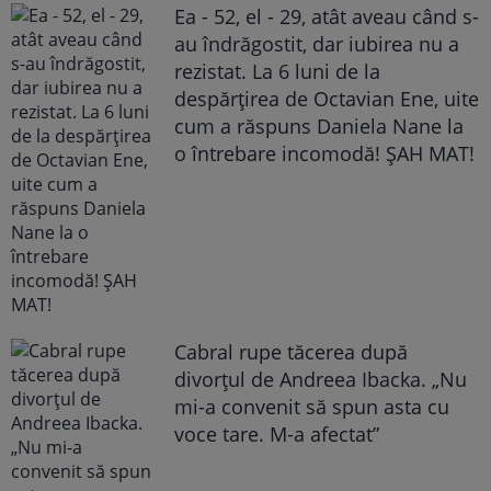
Ea - 52, el - 29, atât aveau când s-
au îndrăgostit, dar iubirea nu a
rezistat. La 6 luni de la
despărțirea de Octavian Ene, uite
cum a răspuns Daniela Nane la
o întrebare incomodă! ȘAH MAT!
Cabral rupe tăcerea după
divorțul de Andreea Ibacka. „Nu
mi-a convenit să spun asta cu
voce tare. M-a afectat”