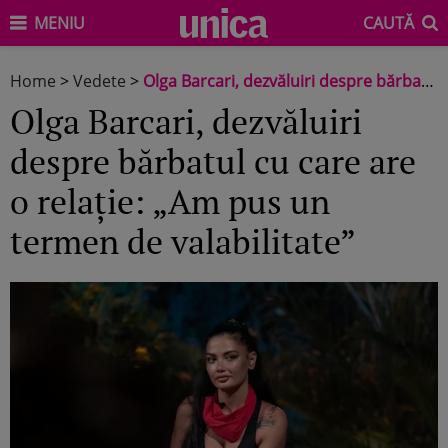
MENIU
CAUTĂ
Home
>
Vedete
>
Olga Barcari, dezvăluiri despre bărbatul cu care are o relație: „Am pus un termen de valabilitate”
Olga Barcari, dezvăluiri
despre bărbatul cu care are
o relație: „Am pus un
termen de valabilitate”