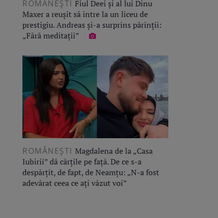
ROMÂNEŞTI
Fiul Deei și al lui Dinu
Maxer a reușit să intre la un liceu de
prestigiu. Andreas și-a surprins părinții:
„Fără meditații”
ROMÂNEŞTI
Magdalena de la „Casa
Iubirii” dă cărțile pe față. De ce s-a
despărțit, de fapt, de Neamțu: „N-a fost
adevărat ceea ce ați văzut voi”