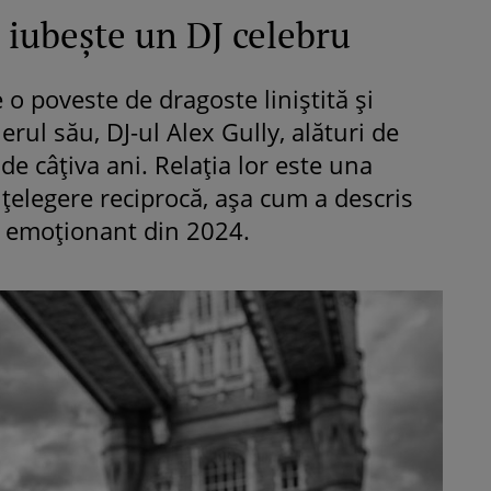
iubește un DJ celebru
o poveste de dragoste liniștită și
nerul său, DJ-ul Alex Gully, alături de
e câțiva ani. Relația lor este una
țelegere reciprocă, așa cum a descris
iu emoționant din 2024.