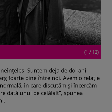
(1 / 12)
bineînţeles. Suntem deja de doi ani
rg foarte bine între noi. Avem o relaţie
ie normală, în care discutăm şi încercăm
re dată unul pe celălalt”, spunea
ni.