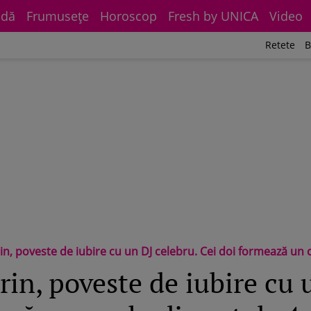
dă
Frumuseţe
Horoscop
Fresh by UNICA
Video
Retete
B
n, poveste de iubire cu un DJ celebru. Cei doi formează un c
in, poveste de iubire cu 