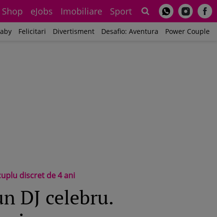
Shop
eJobs
Imobiliare
Sport
Sh
aby
Felicitari
Divertisment
Desafio: Aventura
Power Couple
uplu discret de 4 ani
un DJ celebru.