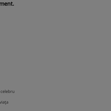
sment.
ROMÂNEŞTI
VEDETE
Fiica Iuliei Albu și a lui Mihai 
strălucit la banchet. Mikaela a
purtat o rochie creată de cele
mamă și i-a împrumutat panto
Valentino: „M-am simțit ca o
prințesă”
 celebru
viața