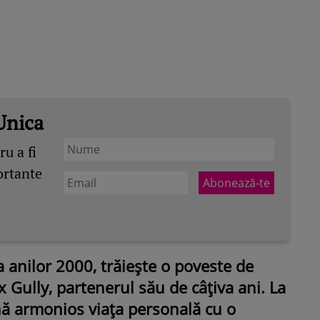
Unica
u a fi
ortante
 anilor 2000, trăiește o poveste de
x Gully, partenerul său de câțiva ani. La
nă armonios viața personală cu o