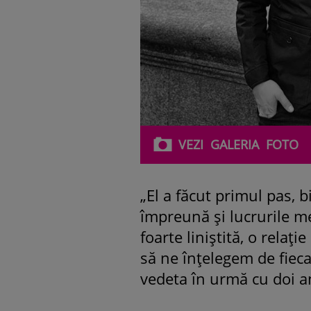
VEZI
GALERIA
FOTO
„El a făcut primul pas, 
împreună şi lucrurile me
foarte liniştită, o relaţ
să ne înţelegem de fieca
vedeta în urmă cu doi a