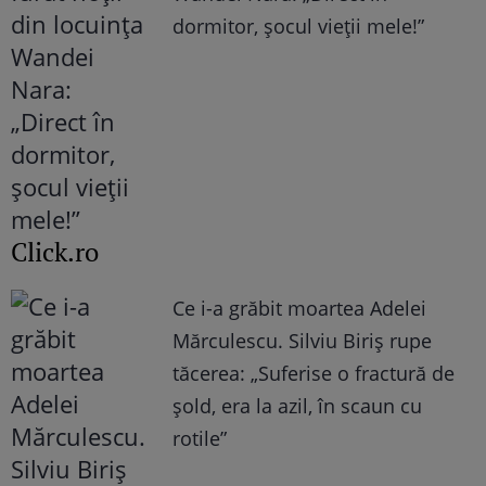
dormitor, șocul vieții mele!”
Click.ro
Ce i-a grăbit moartea Adelei
Mărculescu. Silviu Biriș rupe
tăcerea: „Suferise o fractură de
șold, era la azil, în scaun cu
rotile”