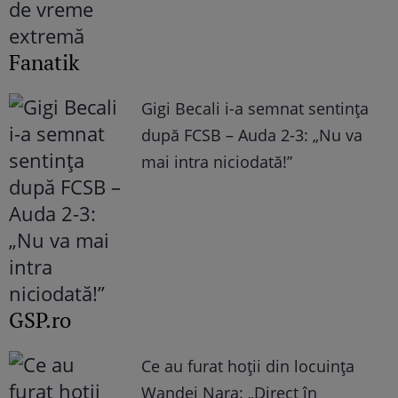
Fanatik
Gigi Becali i-a semnat sentința
după FCSB – Auda 2-3: „Nu va
mai intra niciodată!”
GSP.ro
Ce au furat hoții din locuința
Wandei Nara: „Direct în