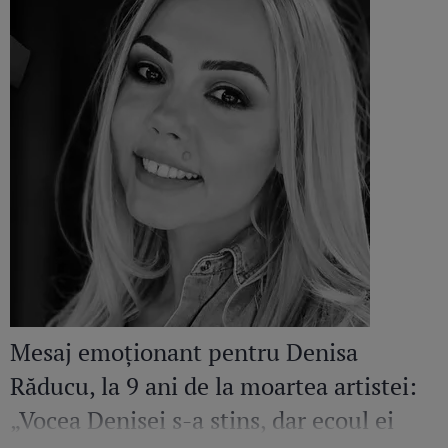
Mesaj emoționant pentru Denisa
Răducu, la 9 ani de la moartea artistei:
„Vocea Denisei s-a stins, dar ecoul ei