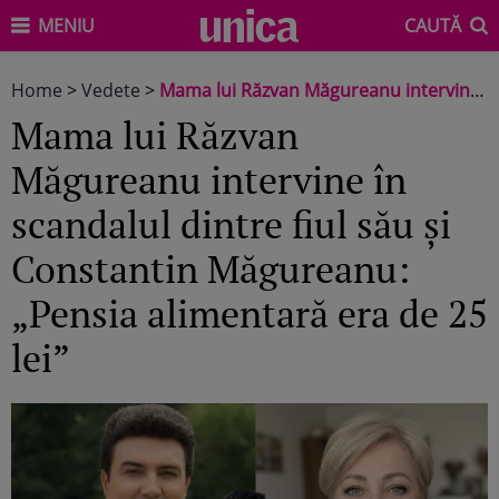
MENIU
CAUTĂ
Home
>
Vedete
>
Mama lui Răzvan Măgureanu intervine în scandalul dintre fiul său și Constantin Măgureanu: „Pensia alimentară era de 25 lei”
Mama lui Răzvan
Măgureanu intervine în
scandalul dintre fiul său și
Constantin Măgureanu:
„Pensia alimentară era de 25
lei”