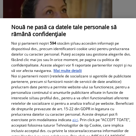
Nouă ne pasă ca datele tale personale să
rămână confidențiale
Noi și partenerii noștri
594
stocăm și/sau accesăm informații pe
dispozitivul dvs., precum identificatorii cookie unici pentru prelucrarea
datelor cu caracter personal. Puteți accepta sau gestiona alegerile dvs.
făcând clic mai jos sau în orice moment, pe pagina cu politica de
confidențialitate. Aceste alegeri vor fi raportate partenerilor noștri și nu
vă vor afecta navigarea.
Mai multe detalii
Noi si partenerii nostri (retelele de socializare si agentiile de publicitate
partenere, precum si furnizorii nostri de servicii de date analitice)
Daniela Nane, dezvăluiri după
prelucram date pentru a permite website-ului sa functioneze, pentru a
personaliza continutul si anunturile publicitare afisate in functie de
despărțirea de Octavian Ene. Cum se
interesele si/sau profilul dvs., pentru a va oferi functionalitati aferente
retelelor de socializare si pentru a analiza traficul pe website. Beneficiati
simte actrița: „Nu simt nicio lipsă”
de drepturile prevazute de art. 15-22 din GDPR in legatura cu
prelucrarea datelor cu caracter personal. Aceste drepturi pot fi
exercitate prin modalitatea indicata
aici
. Prin click pe “ACCEPT TOATE”,
acceptati folosirea tuturor Tehnologiilor de tip Cookie, care implica
inclusiv acceptul dvs. cu privire la stocarea/accesarea informatiilor de