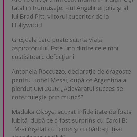
tatăl în frumusețe. Fiul Angelinei Jolie și al
lui Brad Pitt, viitorul cuceritor de la
Hollywood
Greșeala care poate scurta viața
aspiratorului. Este una dintre cele mai
costisitoare defecțiuni
Antonela Roccuzzo, declarație de dragoste
pentru Lionel Messi, după ce Argentina a
pierdut CM 2026: „Adevăratul succes se
construiește prin muncă”
Maduka Okoye, acuzat infidelitate de fosta
iubită, după ce a fost surprins cu Cardi B:
„M-ai înșelat cu femei și cu bărbați, ți-ai