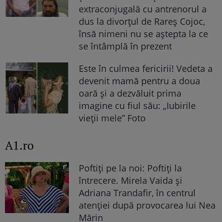
extraconjugală cu antrenorul a
dus la divorțul de Rareș Cojoc,
însă nimeni nu se aștepta la ce
se întâmplă în prezent
Este în culmea fericirii! Vedeta a
devenit mamă pentru a doua
oară și a dezvăluit prima
imagine cu fiul său: „Iubirile
vieții mele” Foto
A1.ro
Poftiți pe la noi: Poftiți la
întrecere. Mirela Vaida și
Adriana Trandafir, în centrul
atenției după provocarea lui Nea
Mărin