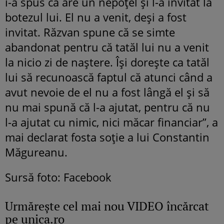
i-a spus că are un nepoțel și l-a invitat la
botezul lui. El nu a venit, deși a fost
invitat. Răzvan spune că se simte
abandonat pentru că tatăl lui nu a venit
la nicio zi de naștere. Își dorește ca tatăl
lui să recunoască faptul că atunci când a
avut nevoie de el nu a fost lângă el și să
nu mai spună că l-a ajutat, pentru că nu
l-a ajutat cu nimic, nici măcar financiar”, a
mai declarat fosta soție a lui Constantin
Măgureanu.
Sursă foto: Facebook
Urmăreşte cel mai nou VIDEO încărcat
pe unica.ro