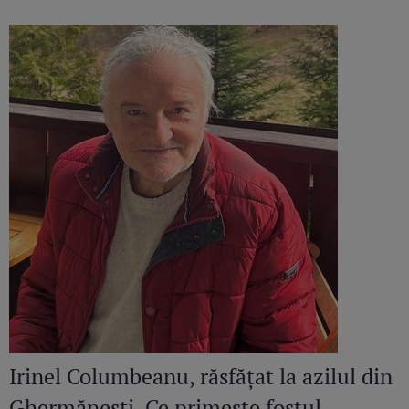
continuă să răsune”
Irinel Columbeanu, răsfățat la azilul din
Ghermănești. Ce primește fostul