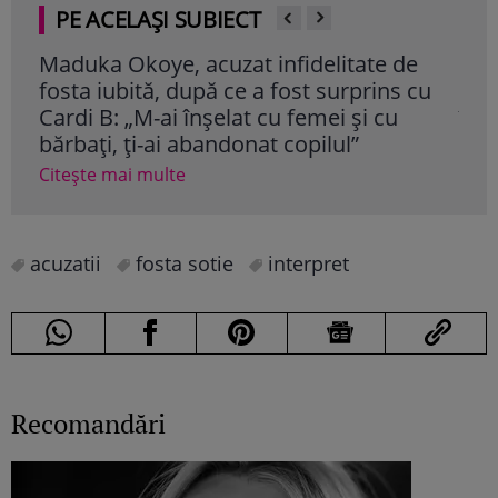
PE ACELAȘI SUBIECT
Maduka Okoye, acuzat infidelitate de
Ște
fosta iubită, după ce a fost surprins cu
mam
Cardi B: „M-ai înșelat cu femei și cu
împ
bărbați, ți-ai abandonat copilul”
Cite
Citește mai multe
acuzatii
fosta sotie
interpret
Recomandări