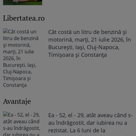
Libertatea.ro
Cât costă un litru de benzină și
motorină, marți, 21 iulie 2026, în
București, Iași, Cluj-Napoca,
Timișoara și Constanța
Avantaje
Ea - 52, el - 29, atât aveau când s-
au îndrăgostit, dar iubirea nu a
rezistat. La 6 luni de la