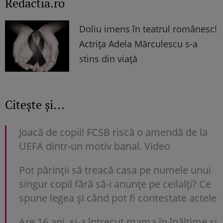
Redactia.ro
Doliu imens în teatrul românesc!
Actrița Adela Mărculescu s-a
stins din viață
Citește și...
Joacă de copii! FCSB riscă o amendă de la
UEFA dintr-un motiv banal. Video
Pot părinții să treacă casa pe numele unui
singur copil fără să-i anunțe pe ceilalți? Ce
spune legea și când pot fi contestate actele
Are 16 ani, și-a întrecut mama în înălțime și