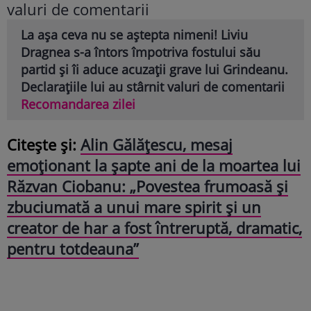
La așa ceva nu se aștepta nimeni! Liviu
Dragnea s-a întors împotriva fostului său
partid și îi aduce acuzații grave lui Grindeanu.
Declarațiile lui au stârnit valuri de comentarii
Recomandarea zilei
Citește și:
Alin Gălățescu, mesaj
emoționant la șapte ani de la moartea lui
Răzvan Ciobanu: „Povestea frumoasă și
zbuciumată a unui mare spirit și un
creator de har a fost întreruptă, dramatic,
pentru totdeauna”