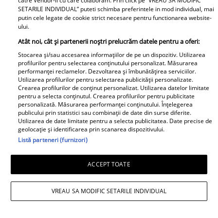
catre Vendor-ii cu care colaboram. Prin click pe “VREAU SA MODIFIC
SETARILE INDIVIDUAL” puteti schimba preferintele in mod individual, mai
putin cele legate de cookie strict necesare pentru functionarea website-
ului.
Atât noi, cât și partenerii noștri prelucrăm datele pentru a oferi:
Stocarea și/sau accesarea informațiilor de pe un dispozitiv. Utilizarea
profilurilor pentru selectarea conținutului personalizat. Măsurarea
performanței reclamelor. Dezvoltarea și îmbunătățirea serviciilor.
Utilizarea profilurilor pentru selectarea publicității personalizate.
Crearea profilurilor de conținut personalizat. Utilizarea datelor limitate
pentru a selecta conținutul. Crearea profilurilor pentru publicitate
personalizată. Măsurarea performanței conținutului. Înțelegerea
publicului prin statistici sau combinații de date din surse diferite.
Utilizarea de date limitate pentru a selecta publicitatea. Date precise de
geolocație și identificarea prin scanarea dispozitivului.
Listă parteneri (furnizori)
Andreea Popescu și fosta soacră, schimb
ACCEPT TOATE
de replici. Ce i-a spus mama lui Rareș
VREAU SA MODIFIC SETARILE INDIVIDUAL
Cojoc influenceriței: „Am găsit soluția”