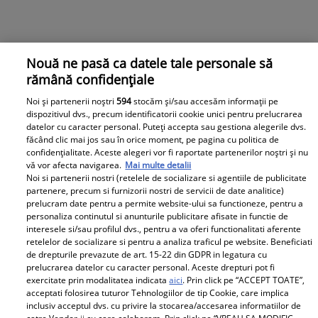
Nouă ne pasă ca datele tale personale să
rămână confidențiale
Noi și partenerii noștri
594
stocăm și/sau accesăm informații pe
dispozitivul dvs., precum identificatorii cookie unici pentru prelucrarea
datelor cu caracter personal. Puteți accepta sau gestiona alegerile dvs.
făcând clic mai jos sau în orice moment, pe pagina cu politica de
confidențialitate. Aceste alegeri vor fi raportate partenerilor noștri și nu
vă vor afecta navigarea.
Mai multe detalii
Noi si partenerii nostri (retelele de socializare si agentiile de publicitate
partenere, precum si furnizorii nostri de servicii de date analitice)
prelucram date pentru a permite website-ului sa functioneze, pentru a
personaliza continutul si anunturile publicitare afisate in functie de
interesele si/sau profilul dvs., pentru a va oferi functionalitati aferente
retelelor de socializare si pentru a analiza traficul pe website. Beneficiati
de drepturile prevazute de art. 15-22 din GDPR in legatura cu
prelucrarea datelor cu caracter personal. Aceste drepturi pot fi
exercitate prin modalitatea indicata
aici
. Prin click pe “ACCEPT TOATE”,
acceptati folosirea tuturor Tehnologiilor de tip Cookie, care implica
inclusiv acceptul dvs. cu privire la stocarea/accesarea informatiilor de