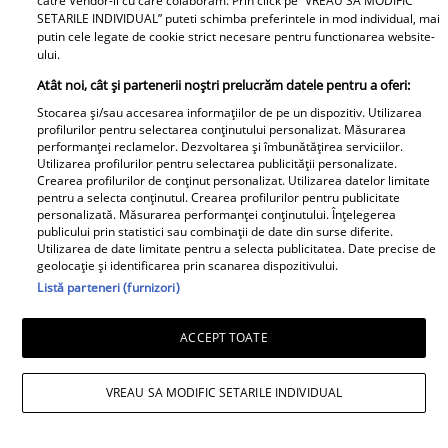
catre Vendor-ii cu care colaboram. Prin click pe “VREAU SA MODIFIC
SETARILE INDIVIDUAL” puteti schimba preferintele in mod individual, mai
putin cele legate de cookie strict necesare pentru functionarea website-
ului.
Atât noi, cât și partenerii noștri prelucrăm datele pentru a oferi:
Stocarea și/sau accesarea informațiilor de pe un dispozitiv. Utilizarea
profilurilor pentru selectarea conținutului personalizat. Măsurarea
performanței reclamelor. Dezvoltarea și îmbunătățirea serviciilor.
Utilizarea profilurilor pentru selectarea publicității personalizate.
Crearea profilurilor de conținut personalizat. Utilizarea datelor limitate
pentru a selecta conținutul. Crearea profilurilor pentru publicitate
personalizată. Măsurarea performanței conținutului. Înțelegerea
Daniela Nane, dezvăluiri după
publicului prin statistici sau combinații de date din surse diferite.
Utilizarea de date limitate pentru a selecta publicitatea. Date precise de
despărțirea de Octavian Ene. Cum se
geolocație și identificarea prin scanarea dispozitivului.
simte actrița: „Nu simt nicio lipsă”
Listă parteneri (furnizori)
ACCEPT TOATE
VREAU SA MODIFIC SETARILE INDIVIDUAL