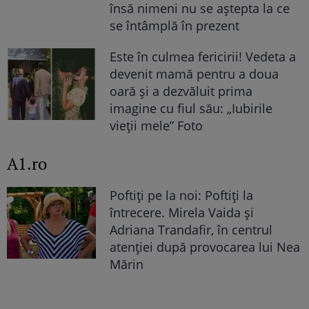
însă nimeni nu se aștepta la ce
se întâmplă în prezent
Este în culmea fericirii! Vedeta a
devenit mamă pentru a doua
oară și a dezvăluit prima
imagine cu fiul său: „Iubirile
vieții mele” Foto
A1.ro
Poftiți pe la noi: Poftiți la
întrecere. Mirela Vaida și
Adriana Trandafir, în centrul
atenției după provocarea lui Nea
Mărin