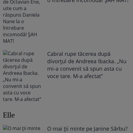
o întrebare incomodă! ȘAH MAT!
Cabral rupe tăcerea după
divorțul de Andreea Ibacka. „Nu
mi-a convenit să spun asta cu
voce tare. M-a afectat”
Elle
O mai ții minte pe Janine Sârbu?