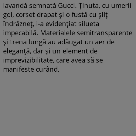
lavandă semnată Gucci. Ținuta, cu umerii
goi, corset drapat și o fustă cu șliț
îndrăzneț, i-a evidențiat silueta
impecabilă. Materialele semitransparente
și trena lungă au adăugat un aer de
eleganță, dar și un element de
imprevizibilitate, care avea să se
manifeste curând.