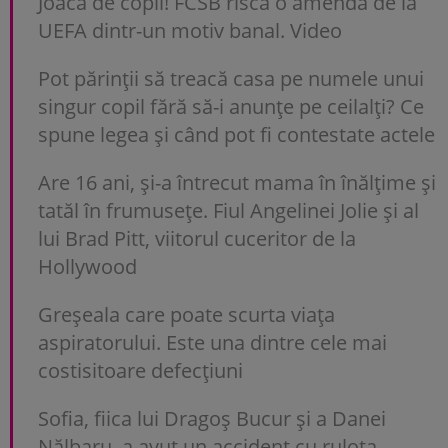
Joacă de copii! FCSB riscă o amendă de la
UEFA dintr-un motiv banal. Video
Pot părinții să treacă casa pe numele unui
singur copil fără să-i anunțe pe ceilalți? Ce
spune legea și când pot fi contestate actele
Are 16 ani, și-a întrecut mama în înălțime și
tatăl în frumusețe. Fiul Angelinei Jolie și al
lui Brad Pitt, viitorul cuceritor de la
Hollywood
Greșeala care poate scurta viața
aspiratorului. Este una dintre cele mai
costisitoare defecțiuni
Sofia, fiica lui Dragoș Bucur și a Danei
Nălbaru, a avut un accident cu rulota.