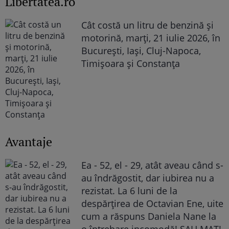
Libertatea.ro
Cât costă un litru de benzină și
motorină, marți, 21 iulie 2026, în
București, Iași, Cluj-Napoca,
Timișoara și Constanța
Avantaje
Ea - 52, el - 29, atât aveau când s-
au îndrăgostit, dar iubirea nu a
rezistat. La 6 luni de la
despărțirea de Octavian Ene, uite
cum a răspuns Daniela Nane la