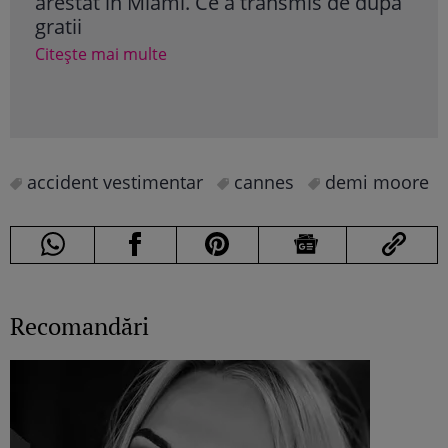
arestat în Miami. Ce a transmis de după
Nadi
gratii
„Ni
aca
Citește mai multe
Cite
accident vestimentar
cannes
demi moore
Recomandări