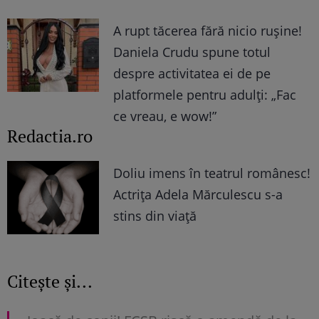
A rupt tăcerea fără nicio rușine!
Daniela Crudu spune totul
despre activitatea ei de pe
platformele pentru adulți: „Fac
ce vreau, e wow!”
Redactia.ro
Doliu imens în teatrul românesc!
Actrița Adela Mărculescu s-a
stins din viață
Citește și...