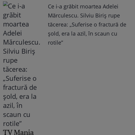
Ce i-a grăbit moartea Adelei
Mărculescu. Silviu Biriș rupe
tăcerea: „Suferise o fractură de
șold, era la azil, în scaun cu
rotile”
TV Mania