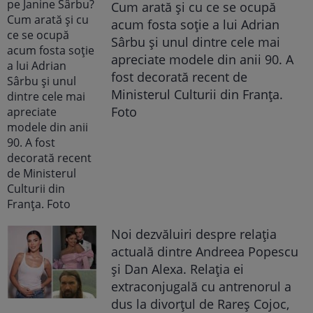
Cum arată și cu ce se ocupă
acum fosta soție a lui Adrian
Sârbu și unul dintre cele mai
apreciate modele din anii 90. A
fost decorată recent de
Ministerul Culturii din Franța.
Foto
Noi dezvăluiri despre relația
actuală dintre Andreea Popescu
și Dan Alexa. Relația ei
extraconjugală cu antrenorul a
dus la divorțul de Rareș Cojoc,