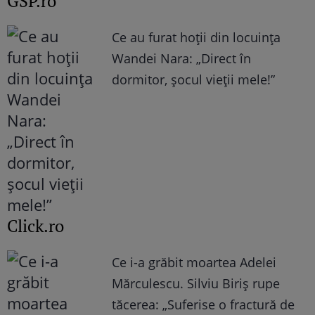
GSP.ro
Ce au furat hoții din locuința
Wandei Nara: „Direct în
dormitor, șocul vieții mele!”
Click.ro
Ce i-a grăbit moartea Adelei
Mărculescu. Silviu Biriș rupe
tăcerea: „Suferise o fractură de