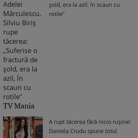
șold, era la azil, în scaun cu
rotile”
TV Mania
A rupt tăcerea fără nicio rușine!
Daniela Crudu spune totul