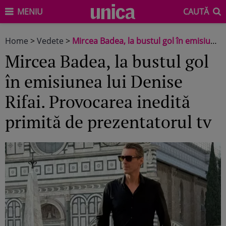
MENIU
CAUTĂ
Home
>
Vedete
>
Mircea Badea, la bustul gol în emisiunea lui Denise Rifai. Provocarea inedită primită de prezentatorul tv
Mircea Badea, la bustul gol
în emisiunea lui Denise
Rifai. Provocarea inedită
primită de prezentatorul tv