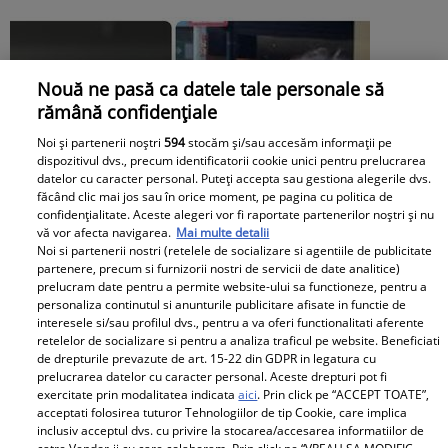
Nouă ne pasă ca datele tale personale să
rămână confidențiale
Noi și partenerii noștri
594
stocăm și/sau accesăm informații pe
dispozitivul dvs., precum identificatorii cookie unici pentru prelucrarea
datelor cu caracter personal. Puteți accepta sau gestiona alegerile dvs.
făcând clic mai jos sau în orice moment, pe pagina cu politica de
confidențialitate. Aceste alegeri vor fi raportate partenerilor noștri și nu
vă vor afecta navigarea.
Mai multe detalii
Noi si partenerii nostri (retelele de socializare si agentiile de publicitate
partenere, precum si furnizorii nostri de servicii de date analitice)
prelucram date pentru a permite website-ului sa functioneze, pentru a
personaliza continutul si anunturile publicitare afisate in functie de
interesele si/sau profilul dvs., pentru a va oferi functionalitati aferente
retelelor de socializare si pentru a analiza traficul pe website. Beneficiati
de drepturile prevazute de art. 15-22 din GDPR in legatura cu
prelucrarea datelor cu caracter personal. Aceste drepturi pot fi
Andreea Popescu și fosta soacră, schimb
exercitate prin modalitatea indicata
aici
. Prin click pe “ACCEPT TOATE”,
acceptati folosirea tuturor Tehnologiilor de tip Cookie, care implica
de replici. Ce i-a spus mama lui Rareș
inclusiv acceptul dvs. cu privire la stocarea/accesarea informatiilor de