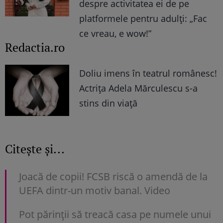
despre activitatea ei de pe
platformele pentru adulți: „Fac
ce vreau, e wow!”
Redactia.ro
Doliu imens în teatrul românesc!
Actrița Adela Mărculescu s-a
stins din viață
Citește și...
Joacă de copii! FCSB riscă o amendă de la
UEFA dintr-un motiv banal. Video
Pot părinții să treacă casa pe numele unui