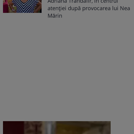
Adriana Trandafir, în centrul
atenției după provocarea lui Nea
Mărin