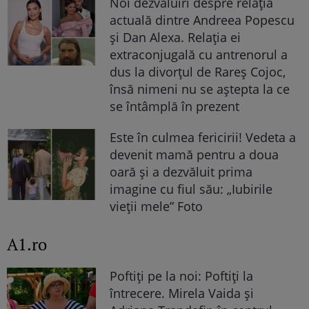
Noi dezvăluiri despre relația
actuală dintre Andreea Popescu
și Dan Alexa. Relația ei
extraconjugală cu antrenorul a
dus la divorțul de Rareș Cojoc,
însă nimeni nu se aștepta la ce
se întâmplă în prezent
Este în culmea fericirii! Vedeta a
devenit mamă pentru a doua
oară și a dezvăluit prima
imagine cu fiul său: „Iubirile
vieții mele” Foto
A1.ro
Poftiți pe la noi: Poftiți la
întrecere. Mirela Vaida și