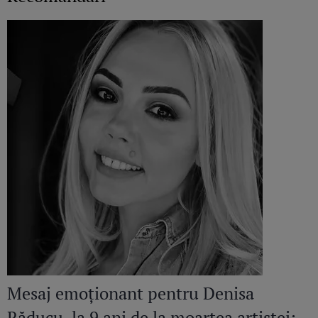
Mesaj emoționant pentru Denisa
Răducu, la 9 ani de la moartea artistei: