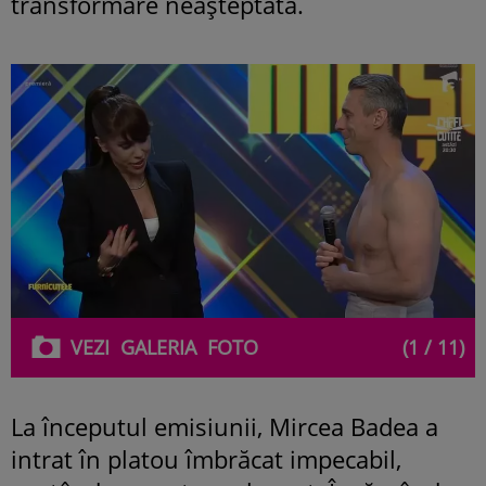
transformare neașteptată.
VEZI
GALERIA
FOTO
(1 / 11)
La începutul emisiunii, Mircea Badea a
intrat în platou îmbrăcat impecabil,