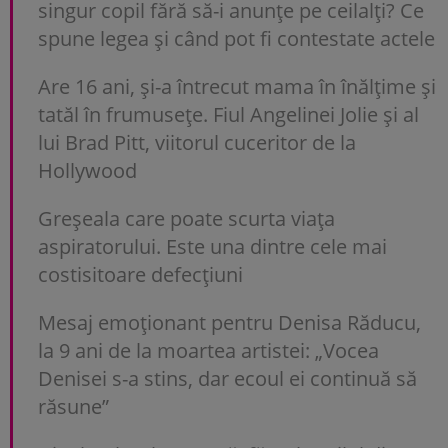
singur copil fără să-i anunțe pe ceilalți? Ce
spune legea și când pot fi contestate actele
Are 16 ani, și-a întrecut mama în înălțime și
tatăl în frumusețe. Fiul Angelinei Jolie și al
lui Brad Pitt, viitorul cuceritor de la
Hollywood
Greșeala care poate scurta viața
aspiratorului. Este una dintre cele mai
costisitoare defecțiuni
Mesaj emoționant pentru Denisa Răducu,
la 9 ani de la moartea artistei: „Vocea
Denisei s-a stins, dar ecoul ei continuă să
răsune”