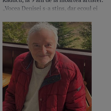
„Vocea Denisei s-a stins, dar ecoul ei
continuă să răsune”