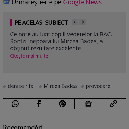
Urmărește-ne pe
Google News
PE ACELAȘI SUBIECT
Ce note au luat copiii vedetelor la BAC.
Dan
Rontzi, nepoata lui Mircea Badea, a
cu 
obținut rezultate excelente
nic
Ant
Citește mai multe
Cite
denise rifai
Mircea Badea
provocare
Recomandări