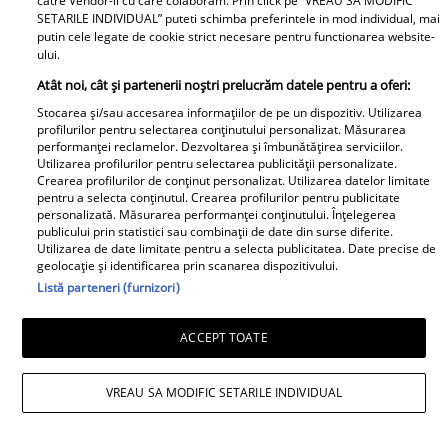
catre Vendor-ii cu care colaboram. Prin click pe “VREAU SA MODIFIC
Cojoc influenceriței: „Am găsit soluția”
SETARILE INDIVIDUAL” puteti schimba preferintele in mod individual, mai
putin cele legate de cookie strict necesare pentru functionarea website-
ului.
Atât noi, cât și partenerii noștri prelucrăm datele pentru a oferi:
Stocarea și/sau accesarea informațiilor de pe un dispozitiv. Utilizarea
profilurilor pentru selectarea conținutului personalizat. Măsurarea
performanței reclamelor. Dezvoltarea și îmbunătățirea serviciilor.
Utilizarea profilurilor pentru selectarea publicității personalizate.
Crearea profilurilor de conținut personalizat. Utilizarea datelor limitate
pentru a selecta conținutul. Crearea profilurilor pentru publicitate
personalizată. Măsurarea performanței conținutului. Înțelegerea
publicului prin statistici sau combinații de date din surse diferite.
Utilizarea de date limitate pentru a selecta publicitatea. Date precise de
geolocație și identificarea prin scanarea dispozitivului.
Listă parteneri (furnizori)
ACCEPT TOATE
VREAU SA MODIFIC SETARILE INDIVIDUAL