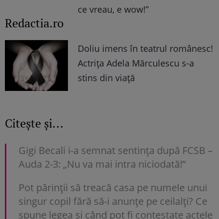
ce vreau, e wow!”
Redactia.ro
Doliu imens în teatrul românesc!
Actrița Adela Mărculescu s-a
stins din viață
Citește și...
Gigi Becali i-a semnat sentința după FCSB –
Auda 2-3: „Nu va mai intra niciodată!”
Pot părinții să treacă casa pe numele unui
singur copil fără să-i anunțe pe ceilalți? Ce
spune legea și când pot fi contestate actele