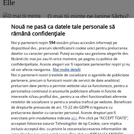
Elle
O mai ții minte pe Janine Sârbu?
Cum arată și cu ce se ocupă
Nouă ne pasă ca datele tale personale să
acum fosta soție a lui Adrian
rămână confidențiale
Sârbu și unul dintre cele mai
Noi și partenerii noștri
594
stocăm și/sau accesăm informații pe
apreciate modele din anii 90. A
dispozitivul dvs., precum identificatorii cookie unici pentru prelucrarea
fost decorată recent de
datelor cu caracter personal. Puteți accepta sau gestiona alegerile dvs.
făcând clic mai jos sau în orice moment, pe pagina cu politica de
Ministerul Culturii din Franța.
confidențialitate. Aceste alegeri vor fi raportate partenerilor noștri și nu
Foto
vă vor afecta navigarea.
Mai multe detalii
Noi si partenerii nostri (retelele de socializare si agentiile de publicitate
partenere, precum si furnizorii nostri de servicii de date analitice)
prelucram date pentru a permite website-ului sa functioneze, pentru a
personaliza continutul si anunturile publicitare afisate in functie de
interesele si/sau profilul dvs., pentru a va oferi functionalitati aferente
retelelor de socializare si pentru a analiza traficul pe website. Beneficiati
de drepturile prevazute de art. 15-22 din GDPR in legatura cu
prelucrarea datelor cu caracter personal. Aceste drepturi pot fi
exercitate prin modalitatea indicata
aici
. Prin click pe “ACCEPT TOATE”,
Noi dezvăluiri despre relația
acceptati folosirea tuturor Tehnologiilor de tip Cookie, care implica
actuală dintre Andreea Popescu
inclusiv acceptul dvs. cu privire la stocarea/accesarea informatiilor de