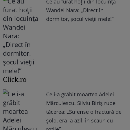
Ce au furat hoții din locuința
Wandei Nara: „Direct în
dormitor, șocul vieții mele!”
Click.ro
Ce i-a grăbit moartea Adelei
Mărculescu. Silviu Biriș rupe
tăcerea: „Suferise o fractură de
șold, era la azil, în scaun cu
rotile”