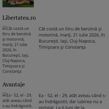
Libertatea.ro
Cât costă un litru de benzină și
motorină, marți, 21 iulie 2026, în
București, Iași, Cluj-Napoca,
Timișoara și Constanța
Avantaje
Ea - 52, el - 29, atât aveau când s-
au îndrăgostit, dar iubirea nu a
rezistat. La 6 luni de la