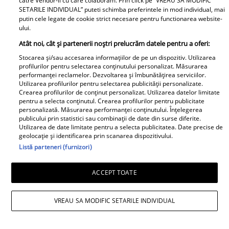
catre Vendor-ii cu care colaboram. Prin click pe “VREAU SA MODIFIC
și Dan Alexa. Relația ei
SETARILE INDIVIDUAL” puteti schimba preferintele in mod individual, mai
extraconjugală cu antrenorul a
putin cele legate de cookie strict necesare pentru functionarea website-
dus la divorțul de Rareș Cojoc,
ului.
însă nimeni nu se aștepta la ce
Atât noi, cât și partenerii noștri prelucrăm datele pentru a oferi:
se întâmplă în prezent
Stocarea și/sau accesarea informațiilor de pe un dispozitiv. Utilizarea
profilurilor pentru selectarea conținutului personalizat. Măsurarea
performanței reclamelor. Dezvoltarea și îmbunătățirea serviciilor.
Este în culmea fericirii! Vedeta a
Utilizarea profilurilor pentru selectarea publicității personalizate.
devenit mamă pentru a doua
Crearea profilurilor de conținut personalizat. Utilizarea datelor limitate
oară și a dezvăluit prima
pentru a selecta conținutul. Crearea profilurilor pentru publicitate
personalizată. Măsurarea performanței conținutului. Înțelegerea
imagine cu fiul său: „Iubirile
publicului prin statistici sau combinații de date din surse diferite.
vieții mele” Foto
Utilizarea de date limitate pentru a selecta publicitatea. Date precise de
geolocație și identificarea prin scanarea dispozitivului.
Listă parteneri (furnizori)
A1.ro
ACCEPT TOATE
Poftiți pe la noi: Poftiți la
întrecere. Mirela Vaida și
VREAU SA MODIFIC SETARILE INDIVIDUAL
Adriana Trandafir, în centrul
atenției după provocarea lui Nea