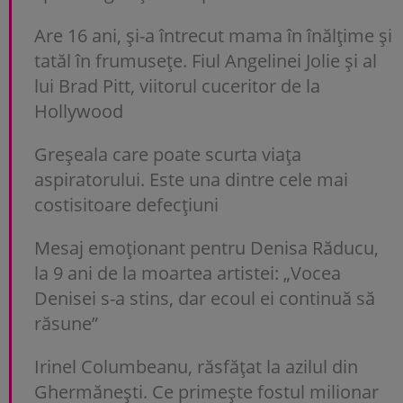
Are 16 ani, și-a întrecut mama în înălțime și
tatăl în frumusețe. Fiul Angelinei Jolie și al
lui Brad Pitt, viitorul cuceritor de la
Hollywood
Greșeala care poate scurta viața
aspiratorului. Este una dintre cele mai
costisitoare defecțiuni
Mesaj emoționant pentru Denisa Răducu,
la 9 ani de la moartea artistei: „Vocea
Denisei s-a stins, dar ecoul ei continuă să
răsune”
Irinel Columbeanu, răsfățat la azilul din
Ghermănești. Ce primește fostul milionar