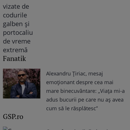
Fanatik
Alexandru Țiriac, mesaj
emoționant despre cea mai
mare binecuvântare: „Viața mi-a
adus bucurii pe care nu aș avea
cum să le răsplătesc”
GSP.ro