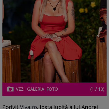
VEZI
GALERIA
FOTO
(1 / 10)
Porivit
Viva.ro
, fosta iubită a lui Andrei