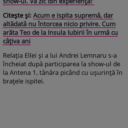
show-ul. Vă zic din experiență!”
Citește și:
Acum e ispita supremă, dar
altădată nu întorcea nicio privire. Cum
arăta Teo de la Insula Iubirii în urmă cu
câțiva ani
Relația Ellei și a lui Andrei Lemnaru s-a
încheiat după participarea la show-ul de
la Antena 1, tânăra picând cu ușurință în
brațele ispitei.