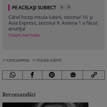
PE ACELAȘI SUBIECT
Când încep Insula Iubirii, sezonul 10, și
Dari
Asia Express, sezonul 9. Antena 1 a făcut
la „
anunțul
mir
Citește mai multe
Cite
concurenta
insula iubirii
Recomandări