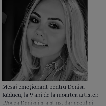
Mesaj emoționant pentru Denisa
Răducu, la 9 ani de la moartea artistei:
„Vocea Denisei s-a stins, dar ecoul ei