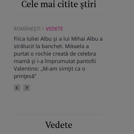
Cele mai citite știri
ROMÂNEŞTI
VEDETE
ROMÂNEŞTI
Albu a
Maya Castellano, show cu trupa de
Ce a găsit D
dans. Cum și-a surprins Antonia
Pop, viitoare
bra
fiica: „Atât de mândră”
vechile relaț
fii
fie calmă” /
Vedete