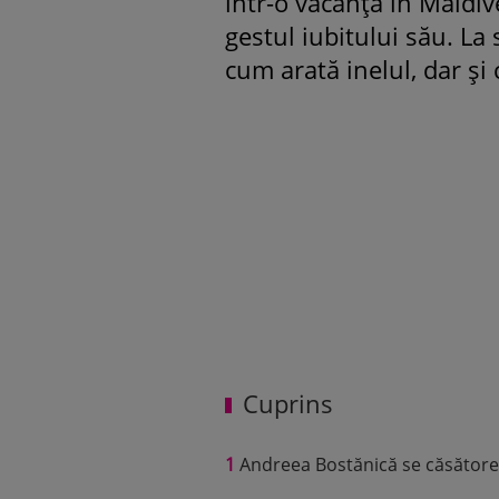
într-o vacanță în Maldiv
gestul iubitului său. La 
cum arată inelul, dar și 
Cuprins
1
Andreea Bostănică se căsător