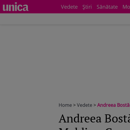
Vedete
Știri
Sănătate
Mo
Home
>
Vedete
>
Andreea Bostăni
Andreea Bostăn