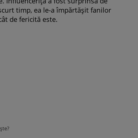
e. Influencerița a fost surprinsă de
scurt timp, ea le-a împărtășit fanilor
cât de fericită este.
ROMÂNEŞTI
VEDETE
Fiica Iuliei Albu și a lui Mihai 
strălucit la banchet. Mikaela a
purtat o rochie creată de cele
mamă și i-a împrumutat panto
Valentino: „M-am simțit ca o
prințesă”
ește?