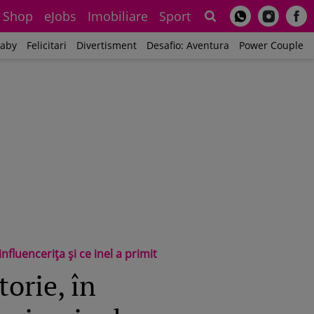
Shop
eJobs
Imobiliare
Sport
Sh
aby
Felicitari
Divertisment
Desafio: Aventura
Power Couple
fluencerița și ce inel a primit
orie, în