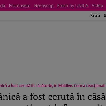
dă
Frumuseţe
Horoscop
Fresh by UNICA
Video
Retete
B
că a fost cerută în căsătorie, în Maldive. Cum a reacționat in
ică a fost cerută în căsăt