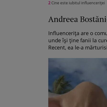
2
Cine este iubitul influenceriței
Andreea Bostăni
Influencerița are o com
unde își ține fanii la cur
Recent, ea le-a mărturisi