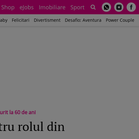
Shop
eJobs
Imobiliare
Sport
Sh
aby
Felicitari
Divertisment
Desafio: Aventura
Power Couple
rit la 60 de ani
ru rolul din