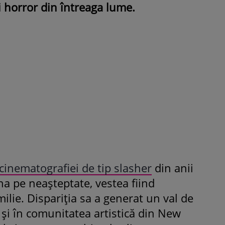
i horror din întreaga lume.
ROMÂNEŞTI
VEDETE
Fiica Iuliei Albu și a lui Mihai 
strălucit la banchet. Mikaela a
purtat o rochie creată de cele
mamă și i-a împrumutat panto
Valentino: „M-am simțit ca o
prințesă”
cinematografiei de tip slasher
din anii
ena pe neașteptate, vestea fiind
ilie. Dispariția sa a generat un val de
 și în comunitatea artistică din New