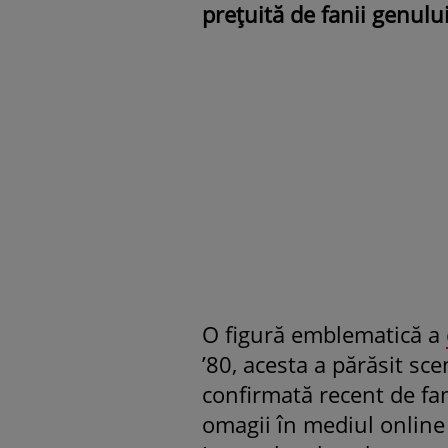
prețuită de fanii genulu
O figură emblematică a
’80, acesta a părăsit sc
confirmată recent de fam
omagii în mediul online