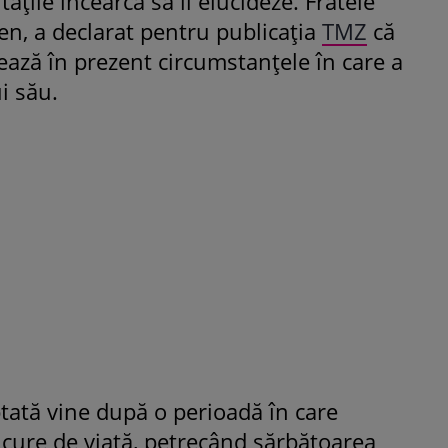
ățile încearcă să îl elucideze. Fratele
ten, a declarat pentru publicația
TMZ
că
ează în prezent circumstanțele în care a
ui său.
ată vine după o perioadă în care
cure de viață, petrecând sărbătoarea