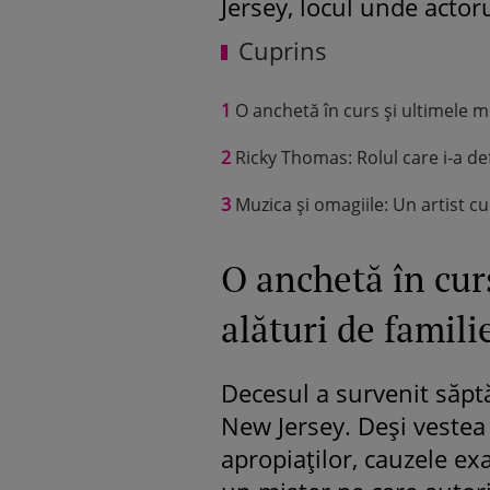
Jersey, locul unde actoru
Cuprins
1
O anchetă în curs și ultimele m
2
Ricky Thomas: Rolul care i-a def
3
Muzica și omagiile: Un artist cu
O anchetă în cur
alături de famili
Decesul a survenit săptă
New Jersey. Deși vestea
apropiaților, cauzele e