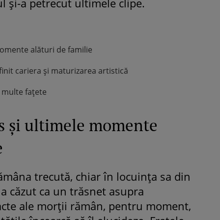
l și-a petrecut ultimele clipe.
omente alături de familie
init cariera și maturizarea artistică
 multe fațete
s și ultimele momente
e
mâna trecută, chiar în locuința sa din
 a căzut ca un trăsnet asupra
xacte ale morții rămân, pentru moment,