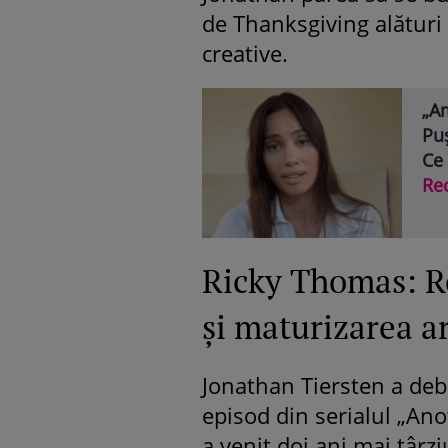
de Thanksgiving alături 
creative.
„Am
Puș
Ce
Re
Ricky Thomas: Rol
și maturizarea ar
Jonathan Tiersten a deb
episod din serialul „Ano
a venit doi ani mai târz