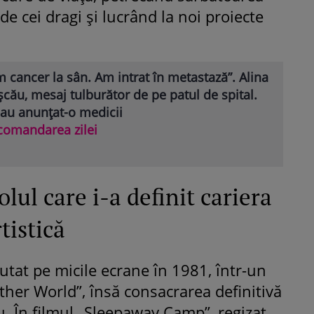
de cei dragi și lucrând la noi proiecte
 cancer la sân. Am intrat în metastază”. Alina
cău, mesaj tulburător de pe patul de spital.
 au anunțat-o medicii
comandarea zilei
ul care i-a definit cariera
tistică
utat pe micile ecrane în 1981, într-un
ther World”, însă consacrarea definitivă
iu. În filmul „Sleepaway Camp”, regizat