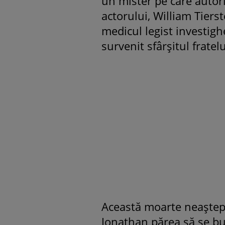
un mister pe care autorit
actorului, William Tiers
medicul legist investigh
survenit sfârșitul fratel
Această moarte neaștept
Jonathan părea să se bu