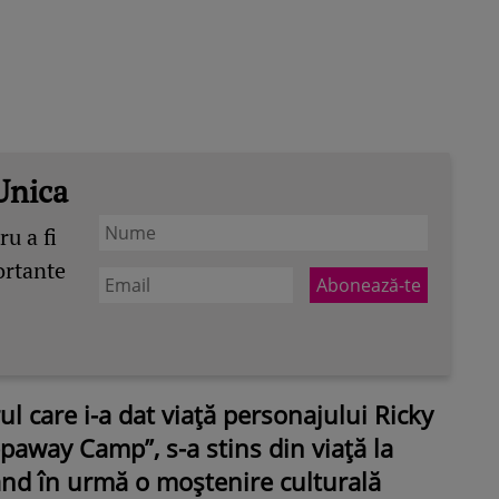
Unica
u a fi
ortante
ul care i-a dat viață personajului Ricky
paway Camp”, s-a stins din viață la
sând în urmă o moștenire culturală