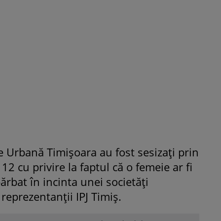
iție Urbană Timișoara au fost sesizați prin
2 cu privire la faptul că o femeie ar fi
ărbat în incinta unei societăți
reprezentanții IPJ Timiș.