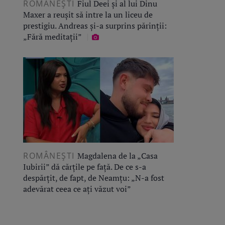
ROMÂNEŞTI
Fiul Deei și al lui Dinu
Maxer a reușit să intre la un liceu de
prestigiu. Andreas și-a surprins părinții:
„Fără meditații”
ROMÂNEŞTI
Magdalena de la „Casa
Iubirii” dă cărțile pe față. De ce s-a
despărțit, de fapt, de Neamțu: „N-a fost
adevărat ceea ce ați văzut voi”