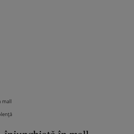
ROMÂNEŞTI
VEDETE
Fiica Iuliei Albu și a lui Mihai 
strălucit la banchet. Mikaela a
purtat o rochie creată de cele
mamă și i-a împrumutat panto
Valentino: „M-am simțit ca o
prințesă”
n mall
olență