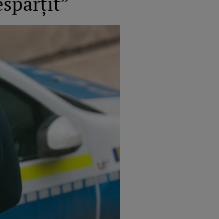
spărțit”