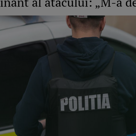
inant al atacului: „M-a de