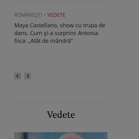
ROMÂNEŞTI
VEDETE
ROMÂNEŞTI
Albu a
Maya Castellano, show cu trupa de
Ce a găsit D
dans. Cum și-a surprins Antonia
Pop, viitoare
bra
fiica: „Atât de mândră”
vechile relaț
fii
fie calmă” /
Vedete