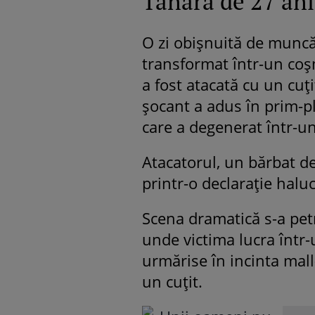
Tânără de 27 ani
O zi obișnuită de muncă
transformat într-un coș
a fost atacată cu un cuț
șocant a adus în prim-p
care a degenerat într-un
Atacatorul, un bărbat de 
printr-o declarație halu
Scena dramatică s-a pet
unde victima lucra într-
urmărise în incinta mall-
un cuțit.