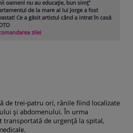
nii oameni nu au educație, bun simț”
rtamentul de la mare al lui Jorge a fost
astat! Ce a găsit artistul când a intrat în casă
FOTO
comandarea zilei
 de trei-patru ori, rănile fiind localizate
ptului și abdomenului. În urma
t transportată de urgență la spital,
medicale.