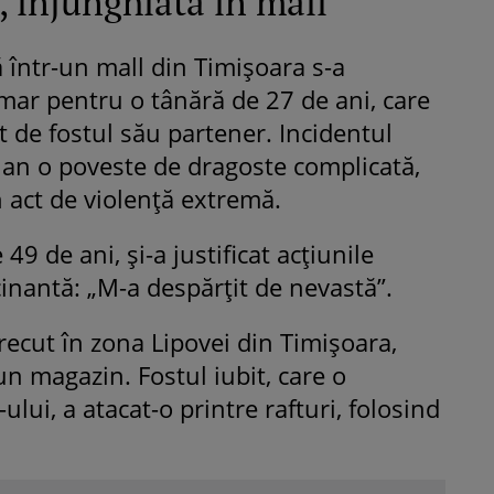
, înjunghiată în mall
 într-un mall din Timișoara s-a
mar pentru o tânără de 27 de ani, care
it de fostul său partener. Incidentul
lan o poveste de dragoste complicată,
 act de violență extremă.
49 de ani, și-a justificat acțiunile
cinantă: „M-a despărțit de nevastă”.
recut în zona Lipovei din Timișoara,
un magazin. Fostul iubit, care o
ului, a atacat-o printre rafturi, folosind