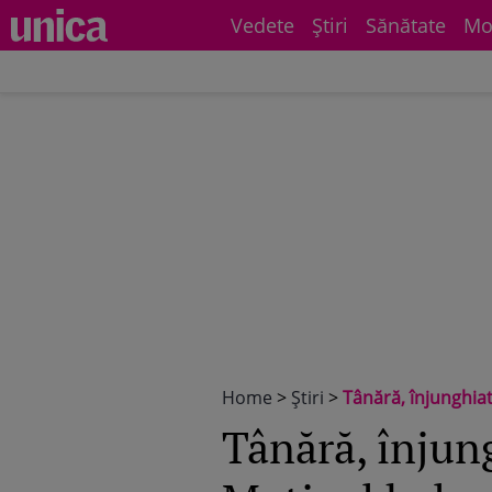
Vedete
Știri
Sănătate
Mo
Home
>
Știri
>
Tânără, înjunghiat
Tânără, înjun