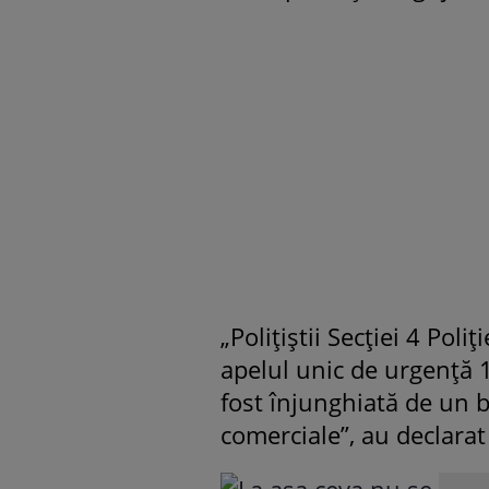
„Polițiștii Secției 4 Pol
apelul unic de urgență 11
fost înjunghiată de un b
comerciale”, au declarat 