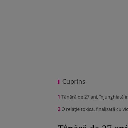
Cuprins
1
Tânără de 27 ani, înjunghiată î
2
O relație toxică, finalizată cu vi