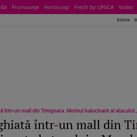
dă
Frumuseţe
Horoscop
Fresh by UNICA
Video
Retete
B
ă într-un mall din Timișoara. Motivul halucinant al atacului:
ghiată într-un mall din T