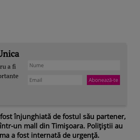
Unica
u a fi
ortante
fost înjunghiată de fostul său partener,
ntr-un mall din Timișoara. Polițiștii au
tima a fost internată de urgență.