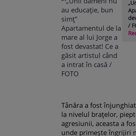
„U
Apa
dev
/ 
Re
Tânăra a fost înjunghiată
la nivelul brațelor, pie
agresiunii, aceasta a fos
unde primește îngrijiri 