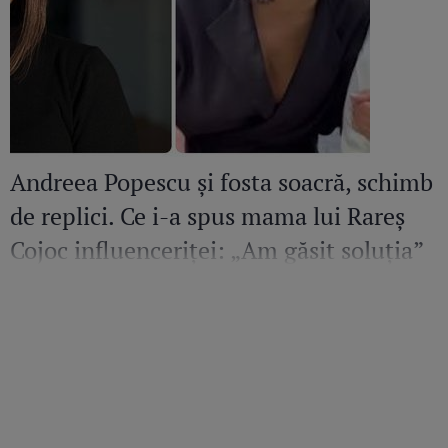
Andreea Popescu și fosta soacră, schimb
de replici. Ce i-a spus mama lui Rareș
Cojoc influenceriței: „Am găsit soluția”