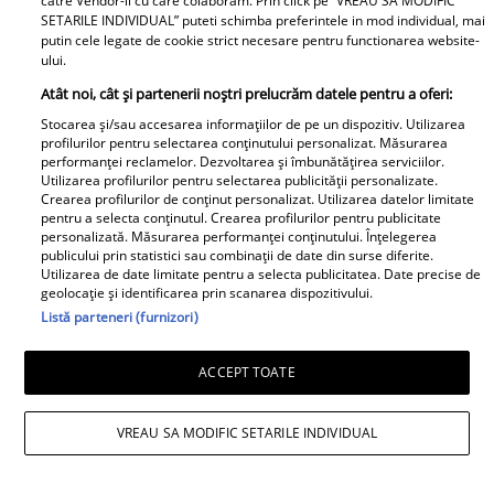
catre Vendor-ii cu care colaboram. Prin click pe “VREAU SA MODIFIC
SETARILE INDIVIDUAL” puteti schimba preferintele in mod individual, mai
putin cele legate de cookie strict necesare pentru functionarea website-
ului.
Atât noi, cât și partenerii noștri prelucrăm datele pentru a oferi:
Stocarea și/sau accesarea informațiilor de pe un dispozitiv. Utilizarea
profilurilor pentru selectarea conținutului personalizat. Măsurarea
performanței reclamelor. Dezvoltarea și îmbunătățirea serviciilor.
Utilizarea profilurilor pentru selectarea publicității personalizate.
Apartamentul de la mare al lui Jorge a
Crearea profilurilor de conținut personalizat. Utilizarea datelor limitate
pentru a selecta conținutul. Crearea profilurilor pentru publicitate
fost devastat. Cum au lăsat turiștii
personalizată. Măsurarea performanței conținutului. Înțelegerea
publicului prin statistici sau combinații de date din surse diferite.
locuința: „Unii oameni nu au educație,
Utilizarea de date limitate pentru a selecta publicitatea. Date precise de
geolocație și identificarea prin scanarea dispozitivului.
bun simț și respect față de nimic”
Listă parteneri (furnizori)
ACCEPT TOATE
VREAU SA MODIFIC SETARILE INDIVIDUAL