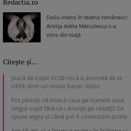
Redactia.ro
Doliu imens în teatrul românesc!
Actrița Adela Mărculescu s-a
stins din viață
Citește și...
Joacă de copii! FCSB riscă o amendă de la
UEFA dintr-un motiv banal. Video
Pot părinții să treacă casa pe numele unui
singur copil fără să-i anunțe pe ceilalți? Ce
spune legea și când pot fi contestate actele
Are 16 ani, și-a întrecut mama în înălțime și