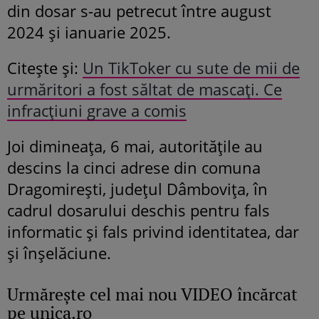
din dosar s-au petrecut între august
2024 și ianuarie 2025.
Citește și:
Un TikToker cu sute de mii de
urmăritori a fost săltat de mascați. Ce
infracțiuni grave a comis
Joi dimineața, 6 mai, autoritățile au
descins la cinci adrese din comuna
Dragomirești, județul Dâmbovița, în
cadrul dosarului deschis pentru fals
informatic și fals privind identitatea, dar
și înșelăciune.
Urmăreşte cel mai nou VIDEO încărcat
pe unica.ro