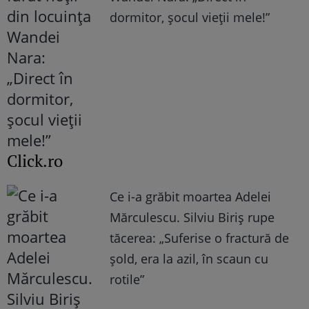
dormitor, șocul vieții mele!”
Click.ro
Ce i-a grăbit moartea Adelei
Mărculescu. Silviu Biriș rupe
tăcerea: „Suferise o fractură de
șold, era la azil, în scaun cu
rotile”