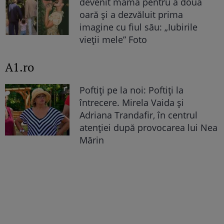
devenit mamă pentru a doua
oară și a dezvăluit prima
imagine cu fiul său: „Iubirile
vieții mele” Foto
A1.ro
Poftiți pe la noi: Poftiți la
întrecere. Mirela Vaida și
Adriana Trandafir, în centrul
atenției după provocarea lui Nea
Mărin