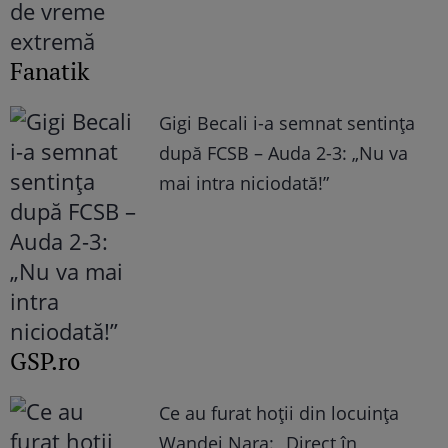
Fanatik
Gigi Becali i-a semnat sentința
după FCSB – Auda 2-3: „Nu va
mai intra niciodată!”
GSP.ro
Ce au furat hoții din locuința
Wandei Nara: „Direct în