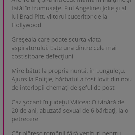
tatăl în frumusețe. Fiul Angelinei Jolie și al
lui Brad Pitt, viitorul cuceritor de la
Hollywood
Greșeala care poate scurta viața
aspiratorului. Este una dintre cele mai
costisitoare defecțiuni
Mire bătut la propria nuntă, în Lungulețu.
Ajuns la Poliție, bărbatul a fost lovit din nou
de interlopii chemați de șeful de post
Caz șocant în județul Vâlcea: O tânără de
20 de ani, abuzată sexual de 6 bărbați, la o
petrecere
Cât plătesc românii fără venituri pentru