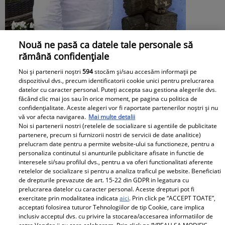
Nouă ne pasă ca datele tale personale să
Cu ce se ocupă, de fapt, Alexandre
rămână confidențiale
Eram. Soțul Andreei Esca a transformat
Noi și partenerii noștri
594
stocăm și/sau accesăm informații pe
dispozitivul dvs., precum identificatorii cookie unici pentru prelucrarea
complet o localitate din România
datelor cu caracter personal. Puteți accepta sau gestiona alegerile dvs.
făcând clic mai jos sau în orice moment, pe pagina cu politica de
confidențialitate. Aceste alegeri vor fi raportate partenerilor noștri și nu
vă vor afecta navigarea.
Mai multe detalii
Noi si partenerii nostri (retelele de socializare si agentiile de publicitate
partenere, precum si furnizorii nostri de servicii de date analitice)
prelucram date pentru a permite website-ului sa functioneze, pentru a
personaliza continutul si anunturile publicitare afisate in functie de
interesele si/sau profilul dvs., pentru a va oferi functionalitati aferente
retelelor de socializare si pentru a analiza traficul pe website. Beneficiati
de drepturile prevazute de art. 15-22 din GDPR in legatura cu
prelucrarea datelor cu caracter personal. Aceste drepturi pot fi
exercitate prin modalitatea indicata
aici
. Prin click pe “ACCEPT TOATE”,
acceptati folosirea tuturor Tehnologiilor de tip Cookie, care implica
inclusiv acceptul dvs. cu privire la stocarea/accesarea informatiilor de