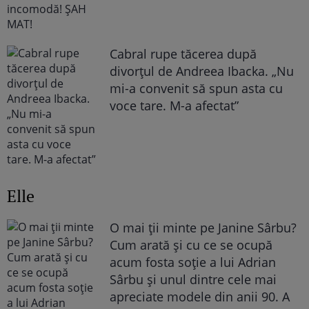
Cabral rupe tăcerea după
divorțul de Andreea Ibacka. „Nu
mi-a convenit să spun asta cu
voce tare. M-a afectat”
Elle
O mai ții minte pe Janine Sârbu?
Cum arată și cu ce se ocupă
acum fosta soție a lui Adrian
Sârbu și unul dintre cele mai
apreciate modele din anii 90. A