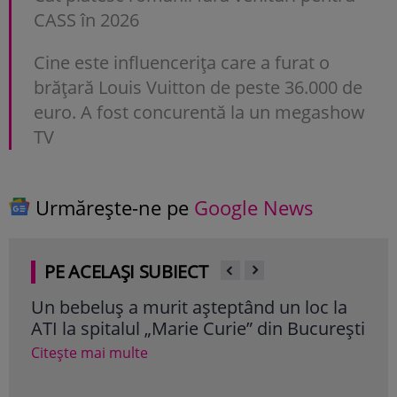
CASS în 2026
Cine este influencerița care a furat o
brățară Louis Vuitton de peste 36.000 de
euro. A fost concurentă la un megashow
TV
Urmărește-ne pe
Google News
PE ACELAȘI SUBIECT
Un bebeluș a murit așteptând un loc la
RO-
ATI la spitalul „Marie Curie” din București
ate
uno
Citește mai multe
Cite