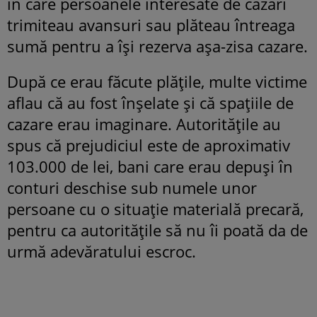
în care persoanele interesate de cazări
trimiteau avansuri sau plăteau întreaga
sumă pentru a își rezerva așa-zisa cazare.
După ce erau făcute plățile, multe victime
aflau că au fost înșelate și că spațiile de
cazare erau imaginare. Autoritățile au
spus că prejudiciul este de aproximativ
103.000 de lei, bani care erau depuși în
conturi deschise sub numele unor
persoane cu o situație materială precară,
pentru ca autoritățile să nu îi poată da de
urmă adevăratului escroc.