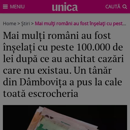
MENIU
CAUTĂ
Home
>
Știri
>
Mai mulți români au fost înșelați cu peste 100.000 de lei după ce au achitat cazări care nu existau. Un tânăr din Dâmbovița a pus la cale toată escrocheria
Mai mulți români au fost
înșelați cu peste 100.000 de
lei după ce au achitat cazări
care nu existau. Un tânăr
din Dâmbovița a pus la cale
toată escrocheria