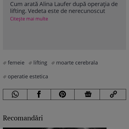
Cum arată Alina Laufer după operația de
Iuli
lifting. Vedeta este de nerecunoscut
dup
ape
Citește mai multe
Cite
femeie
lifting
moarte cerebrala
operatie estetica
Recomandări