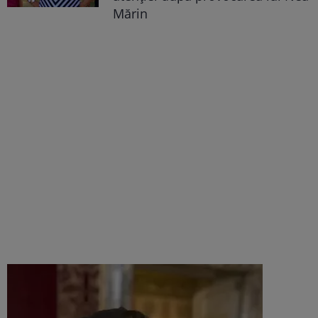
Mărin