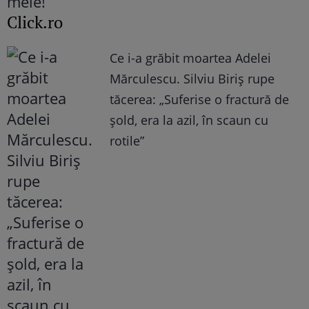
Click.ro
Ce i-a grăbit moartea Adelei
Mărculescu. Silviu Biriș rupe
tăcerea: „Suferise o fractură de
șold, era la azil, în scaun cu
rotile”