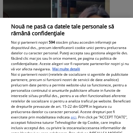
Nouă ne pasă ca datele tale personale să
rămână confidențiale
Noi și partenerii noștri
594
stocăm și/sau accesăm informații pe
dispozitivul dvs., precum identificatorii cookie unici pentru prelucrarea
datelor cu caracter personal. Puteți accepta sau gestiona alegerile dvs.
făcând clic mai jos sau în orice moment, pe pagina cu politica de
confidențialitate. Aceste alegeri vor fi raportate partenerilor noștri și nu
vă vor afecta navigarea.
Mai multe detalii
Noi si partenerii nostri (retelele de socializare si agentiile de publicitate
partenere, precum si furnizorii nostri de servicii de date analitice)
prelucram date pentru a permite website-ului sa functioneze, pentru a
personaliza continutul si anunturile publicitare afisate in functie de
interesele si/sau profilul dvs., pentru a va oferi functionalitati aferente
retelelor de socializare si pentru a analiza traficul pe website. Beneficiati
de drepturile prevazute de art. 15-22 din GDPR in legatura cu
Andreea Popescu și fosta soacră, schimb
prelucrarea datelor cu caracter personal. Aceste drepturi pot fi
exercitate prin modalitatea indicata
aici
. Prin click pe “ACCEPT TOATE”,
de replici. Ce i-a spus mama lui Rareș
acceptati folosirea tuturor Tehnologiilor de tip Cookie, care implica
Cojoc influenceriței: „Am găsit soluția”
inclusiv acceptul dvs. cu privire la stocarea/accesarea informatiilor de