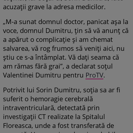
acuzații grave la adresa medicilor.
„M-a sunat domnul doctor, panicat așa la
voce, domnul Dumitru, țin să vă anunț că
a apărut o complicație și am chemat
salvarea, vă rog frumos să veniți aici, nu
știu ce s-a întâmplat. Vă dați seama că
am rămas fără grai”, a declarat soțul
Valentinei Dumitru pentru
ProTV
.
Potrivit lui Sorin Dumitru, soția sa ar fi
suferit o hemoragie cerebrală
intraventriculară, detectată prin
investigații CT realizate la Spitalul
Floreasca, unde a fost transferată de