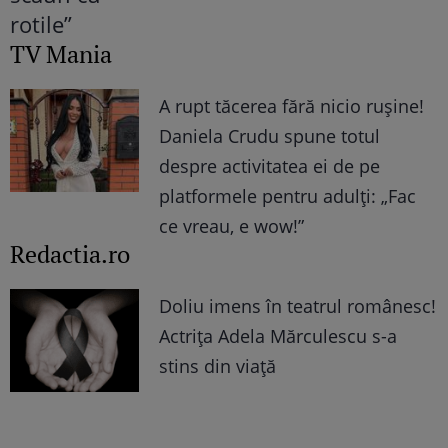
TV Mania
A rupt tăcerea fără nicio rușine!
Daniela Crudu spune totul
despre activitatea ei de pe
platformele pentru adulți: „Fac
ce vreau, e wow!”
Redactia.ro
Doliu imens în teatrul românesc!
Actrița Adela Mărculescu s-a
stins din viață