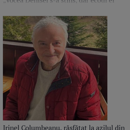
„Vocea Denisei s-a stins, dar ecoul ei
continuă să răsune”
Irinel Columbeanu, răsfățat la azilul din