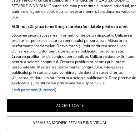
catre Vendor-ii cu care colaboram. Prin click pe “VREAU SA MODIFIC
SETARILE INDIVIDUAL” puteti schimba preferintele in mod individual, mai
putin cele legate de cookie strict necesare pentru functionarea website-
ului.
Atât noi, cât și partenerii noștri prelucrăm datele pentru a oferi:
Stocarea și/sau accesarea informațiilor de pe un dispozitiv. Utilizarea
profilurilor pentru selectarea conținutului personalizat. Măsurarea
performanței reclamelor. Dezvoltarea și îmbunătățirea serviciilor.
Utilizarea profilurilor pentru selectarea publicității personalizate.
Crearea profilurilor de conținut personalizat. Utilizarea datelor limitate
pentru a selecta conținutul. Crearea profilurilor pentru publicitate
personalizată. Măsurarea performanței conținutului. Înțelegerea
publicului prin statistici sau combinații de date din surse diferite.
Utilizarea de date limitate pentru a selecta publicitatea. Date precise de
geolocație și identificarea prin scanarea dispozitivului.
Listă parteneri (furnizori)
ACCEPT TOATE
VREAU SA MODIFIC SETARILE INDIVIDUAL