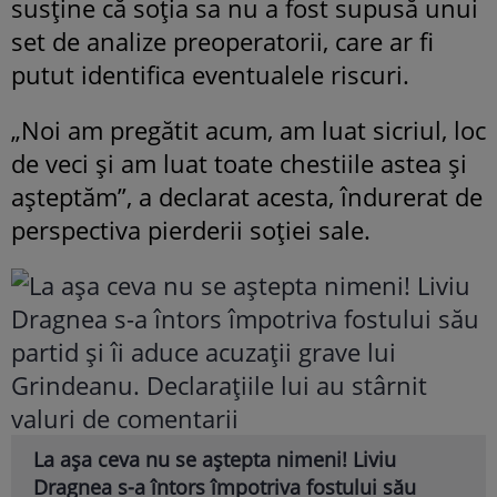
susține că soția sa nu a fost supusă unui
set de analize preoperatorii, care ar fi
putut identifica eventualele riscuri.
„Noi am pregătit acum, am luat sicriul, loc
de veci și am luat toate chestiile astea și
așteptăm”, a declarat acesta, îndurerat de
perspectiva pierderii soției sale.
La așa ceva nu se aștepta nimeni! Liviu
Dragnea s-a întors împotriva fostului său