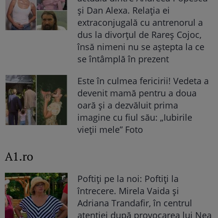
și Dan Alexa. Relația ei
extraconjugală cu antrenorul a
dus la divorțul de Rareș Cojoc,
însă nimeni nu se aștepta la ce
se întâmplă în prezent
Este în culmea fericirii! Vedeta a
devenit mamă pentru a doua
oară și a dezvăluit prima
imagine cu fiul său: „Iubirile
vieții mele” Foto
A1.ro
Poftiți pe la noi: Poftiți la
întrecere. Mirela Vaida și
Adriana Trandafir, în centrul
atenției după provocarea lui Nea