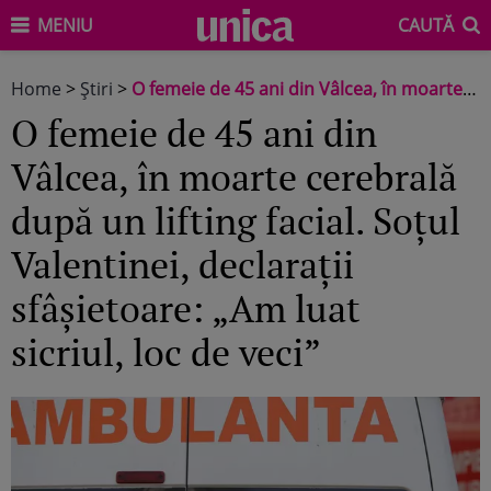
MENIU
CAUTĂ
Home
>
Știri
>
O femeie de 45 ani din Vâlcea, în moarte cerebrală după un lifting facial. Soțul Valentinei, declarații sfâșietoare: „Am luat sicriul, loc de veci”
O femeie de 45 ani din
Vâlcea, în moarte cerebrală
după un lifting facial. Soțul
Valentinei, declarații
sfâșietoare: „Am luat
sicriul, loc de veci”