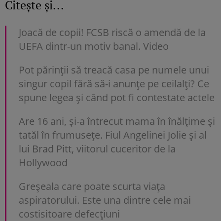
Citește și...
Joacă de copii! FCSB riscă o amendă de la
UEFA dintr-un motiv banal. Video
Pot părinții să treacă casa pe numele unui
singur copil fără să-i anunțe pe ceilalți? Ce
spune legea și când pot fi contestate actele
Are 16 ani, și-a întrecut mama în înălțime și
tatăl în frumusețe. Fiul Angelinei Jolie și al
lui Brad Pitt, viitorul cuceritor de la
Hollywood
Greșeala care poate scurta viața
aspiratorului. Este una dintre cele mai
costisitoare defecțiuni