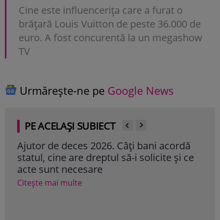
Cine este influencerița care a furat o
brățară Louis Vuitton de peste 36.000 de
euro. A fost concurentă la un megashow
TV
Urmărește-ne pe
Google News
PE ACELAȘI SUBIECT
Ajutor de deces 2026. Câți bani acordă
Ce 
statul, cine are dreptul să-i solicite și ce
Luc
acte sunt necesare
com
Citește mai multe
Cite