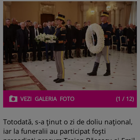
VEZI
GALERIA
FOTO
(1 / 12)
Totodată, s-a ținut o zi de doliu național,
iar la funeralii au participat foști