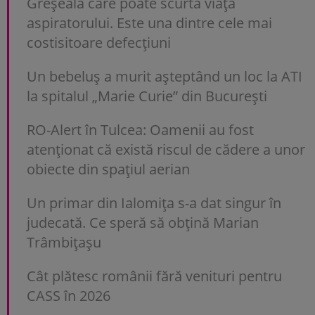
Greșeala care poate scurta viața
aspiratorului. Este una dintre cele mai
costisitoare defecțiuni
Un bebeluș a murit așteptând un loc la ATI
la spitalul „Marie Curie” din București
RO-Alert în Tulcea: Oamenii au fost
atenționat că există riscul de cădere a unor
obiecte din spațiul aerian
Un primar din Ialomița s-a dat singur în
judecată. Ce speră să obțină Marian
Trâmbițașu
Cât plătesc românii fără venituri pentru
CASS în 2026