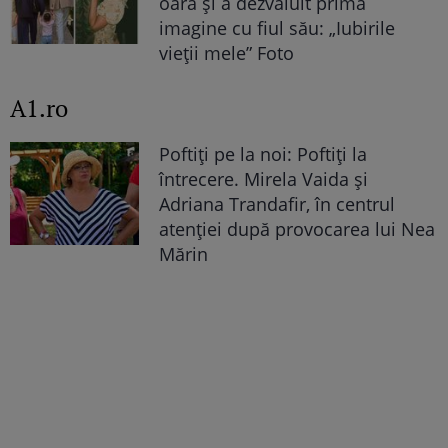
oară și a dezvăluit prima
imagine cu fiul său: „Iubirile
vieții mele” Foto
A1.ro
Poftiți pe la noi: Poftiți la
întrecere. Mirela Vaida și
Adriana Trandafir, în centrul
atenției după provocarea lui Nea
Mărin