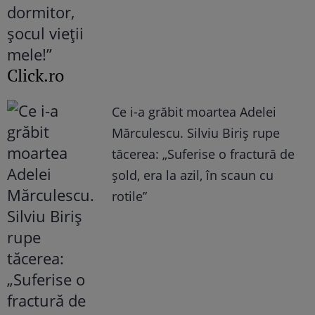
Click.ro
Ce i-a grăbit moartea Adelei
Mărculescu. Silviu Biriș rupe
tăcerea: „Suferise o fractură de
șold, era la azil, în scaun cu
rotile”