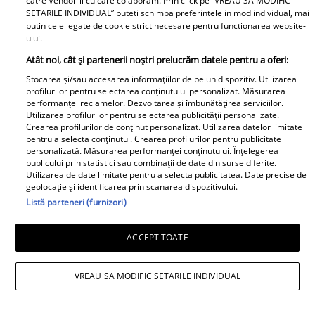
catre Vendor-ii cu care colaboram. Prin click pe “VREAU SA MODIFIC
SETARILE INDIVIDUAL” puteti schimba preferintele in mod individual, mai
putin cele legate de cookie strict necesare pentru functionarea website-
ului.
Atât noi, cât și partenerii noștri prelucrăm datele pentru a oferi:
Daniela Nane, dezvăluiri după
Stocarea și/sau accesarea informațiilor de pe un dispozitiv. Utilizarea
despărțirea de Octavian Ene. Cum se
profilurilor pentru selectarea conținutului personalizat. Măsurarea
performanței reclamelor. Dezvoltarea și îmbunătățirea serviciilor.
simte actrița: „Nu simt nicio lipsă”
Utilizarea profilurilor pentru selectarea publicității personalizate.
Crearea profilurilor de conținut personalizat. Utilizarea datelor limitate
pentru a selecta conținutul. Crearea profilurilor pentru publicitate
personalizată. Măsurarea performanței conținutului. Înțelegerea
publicului prin statistici sau combinații de date din surse diferite.
Utilizarea de date limitate pentru a selecta publicitatea. Date precise de
geolocație și identificarea prin scanarea dispozitivului.
Listă parteneri (furnizori)
ACCEPT TOATE
VREAU SA MODIFIC SETARILE INDIVIDUAL