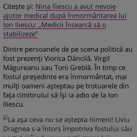
Citește și:
Nina Iliescu a avut nevoie
ajutor medical după înmormântarea lui
Ion Iliescu: „Medicii încearcă să o
stabilizeze”
Dintre persoanele de pe scena politică au
fost prezenți Viorica Dăncilă, Virgil
Măgureanu sau Toni Greblă. În timp ce
fostul președinte era înmormântat, mai
mulți oameni așteptau pe trotuarele din
fața cimitirului să își ia adio de la Ion
Iliescu.