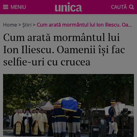
MENIU
CAUTĂ
Home
>
Știri
>
Cum arată mormântul lui Ion Iliescu. Oamenii își fac selfie-uri cu crucea
Cum arată mormântul lui
Ion Iliescu. Oamenii își fac
selfie-uri cu crucea