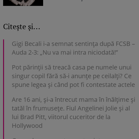
Citește și...
Gigi Becali i-a semnat sentința după FCSB –
Auda 2-3: „Nu va mai intra niciodată!”
Pot părinții să treacă casa pe numele unui
singur copil fără să-i anunțe pe ceilalți? Ce
spune legea și când pot fi contestate actele
Are 16 ani, și-a întrecut mama în înălțime și
tatăl în frumusețe. Fiul Angelinei Jolie și al
lui Brad Pitt, viitorul cuceritor de la
Hollywood