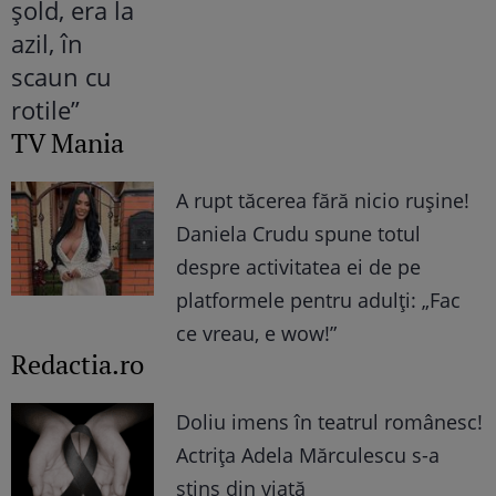
TV Mania
A rupt tăcerea fără nicio rușine!
Daniela Crudu spune totul
despre activitatea ei de pe
platformele pentru adulți: „Fac
ce vreau, e wow!”
Redactia.ro
Doliu imens în teatrul românesc!
Actrița Adela Mărculescu s-a
stins din viață