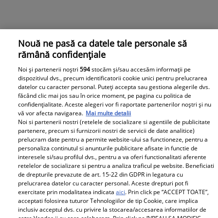
Nouă ne pasă ca datele tale personale să
rămână confidențiale
Noi și partenerii noștri
594
stocăm și/sau accesăm informații pe
dispozitivul dvs., precum identificatorii cookie unici pentru prelucrarea
datelor cu caracter personal. Puteți accepta sau gestiona alegerile dvs.
făcând clic mai jos sau în orice moment, pe pagina cu politica de
confidențialitate. Aceste alegeri vor fi raportate partenerilor noștri și nu
vă vor afecta navigarea.
Mai multe detalii
Noi si partenerii nostri (retelele de socializare si agentiile de publicitate
partenere, precum si furnizorii nostri de servicii de date analitice)
prelucram date pentru a permite website-ului sa functioneze, pentru a
personaliza continutul si anunturile publicitare afisate in functie de
interesele si/sau profilul dvs., pentru a va oferi functionalitati aferente
retelelor de socializare si pentru a analiza traficul pe website. Beneficiati
de drepturile prevazute de art. 15-22 din GDPR in legatura cu
prelucrarea datelor cu caracter personal. Aceste drepturi pot fi
exercitate prin modalitatea indicata
aici
. Prin click pe “ACCEPT TOATE”,
acceptati folosirea tuturor Tehnologiilor de tip Cookie, care implica
inclusiv acceptul dvs. cu privire la stocarea/accesarea informatiilor de