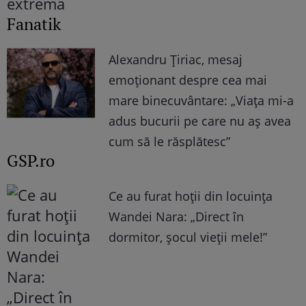
Fanatik
Alexandru Țiriac, mesaj
emoționant despre cea mai
mare binecuvântare: „Viața mi-a
adus bucurii pe care nu aș avea
cum să le răsplătesc”
GSP.ro
Ce au furat hoții din locuința
Wandei Nara: „Direct în
dormitor, șocul vieții mele!”