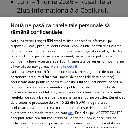
Luni – 1 iunie 2026 – Rusaliile și
Ziua Internațională a Copilului.
Vineri – 5 iunie 2026 – Ziua
Nouă ne pasă ca datele tale personale să
Învățătorului.
rămână confidențiale
Noi și partenerii noștri
594
stocăm și/sau accesăm informații pe
Ziua Învăţătorului – 5 iunie – a fost
dispozitivul dvs., precum identificatorii cookie unici pentru prelucrarea
datelor cu caracter personal. Puteți accepta sau gestiona alegerile dvs.
declarată zi liberă pentru profesori, după
făcând clic mai jos sau în orice moment, pe pagina cu politica de
greva generală a cadrelor din Învăţământ,
confidențialitate. Aceste alegeri vor fi raportate partenerilor noștri și nu
vă vor afecta navigarea.
Mai multe detalii
care a avut loc la jumătatea anului 2023.
Noi si partenerii nostri (retelele de socializare si agentiile de publicitate
partenere, precum si furnizorii nostri de servicii de date analitice)
prelucram date pentru a permite website-ului sa functioneze, pentru a
Cum îi pregătim pe elevi
personaliza continutul si anunturile publicitare afisate in functie de
interesele si/sau profilul dvs., pentru a va oferi functionalitati aferente
pentru prima zi de școală în
retelelor de socializare si pentru a analiza traficul pe website. Beneficiati
de drepturile prevazute de art. 15-22 din GDPR in legatura cu
prelucrarea datelor cu caracter personal. Aceste drepturi pot fi
septembrie 2025
exercitate prin modalitatea indicata
aici
. Prin click pe “ACCEPT TOATE”,
acceptati folosirea tuturor Tehnologiilor de tip Cookie, care implica
inclusiv acceptul dvs. cu privire la stocarea/accesarea informatiilor de