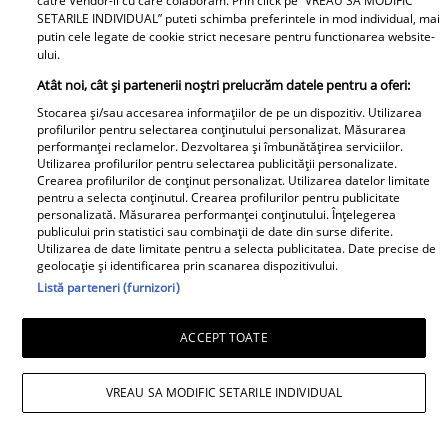
catre Vendor-ii cu care colaboram. Prin click pe “VREAU SA MODIFIC
Numeroși copii așteaptă cu nerăbdare să
SETARILE INDIVIDUAL” puteti schimba preferintele in mod individual, mai
înceapă școala pentru a se reîntâlni cu
putin cele legate de cookie strict necesare pentru functionarea website-
ului.
prietenii și colegii lor, pentru a relua
Atât noi, cât și partenerii noștri prelucrăm datele pentru a oferi:
anumite activități și mici distracții pe care
Stocarea și/sau accesarea informațiilor de pe un dispozitiv. Utilizarea
le-au uitat
în timpul vacanței de vară
.
profilurilor pentru selectarea conținutului personalizat. Măsurarea
performanței reclamelor. Dezvoltarea și îmbunătățirea serviciilor.
Utilizarea profilurilor pentru selectarea publicității personalizate.
Părinții sunt cei care trebuie să îi ajute pe
Crearea profilurilor de conținut personalizat. Utilizarea datelor limitate
pentru a selecta conținutul. Crearea profilurilor pentru publicitate
copii să se întoarcă mult mai entuziaști la
personalizată. Măsurarea performanței conținutului. Înțelegerea
publicului prin statistici sau combinații de date din surse diferite.
școală, cu bucuria de a începe un an nou
Utilizarea de date limitate pentru a selecta publicitatea. Date precise de
de activități interesante, chiar dacă unele
geolocație și identificarea prin scanarea dispozitivului.
Listă parteneri (furnizori)
cursuri devin mai grele. Este bine ca
toate materialele necesare să fie
ACCEPT TOATE
achiziționate din timp, manuale, caiete și
cărți solicitate în programa școlară. Ele
VREAU SA MODIFIC SETARILE INDIVIDUAL
pot fi preluate de la elevii mai mari și