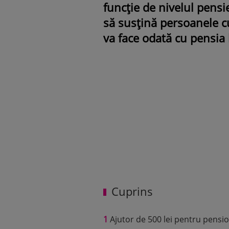
funcție de nivelul pensi
să susțină persoanele cu
va face odată cu pensia 
Cuprins
1
Ajutor de 500 lei pentru pensio