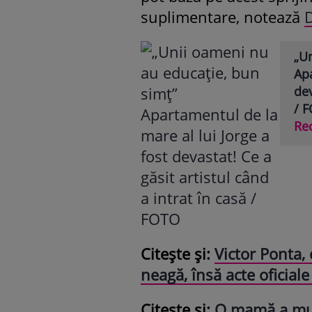
suplimentare, notează
D
„U
Apa
dev
/ 
Re
Citește și:
Victor Ponta, 
neagă, însă acte oficiale 
Citește și:
O mamă a muri