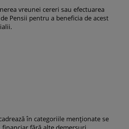
erea vreunei cereri sau efectuarea
 de Pensii pentru a beneficia de acest
alii.
încadrează în categoriile menționate se
n financiar fără alte demersuri