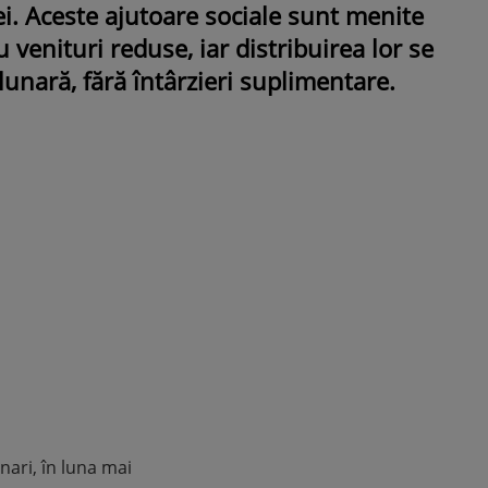
ei. Aceste ajutoare sociale sunt menite
 venituri reduse, iar distribuirea lor se
ROMÂNEŞTI
VEDETE
lunară, fără întârzieri suplimentare.
Fiica Iuliei Albu și a lui Mihai 
strălucit la banchet. Mikaela a
purtat o rochie creată de cele
mamă și i-a împrumutat panto
Valentino: „M-am simțit ca o
prințesă”
nari, în luna mai