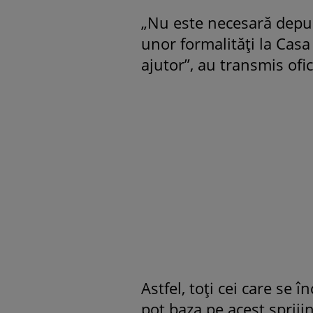
„Nu este necesară depun
unor formalități la Casa
ajutor”, au transmis ofici
Astfel, toți cei care se 
pot baza pe acest spriji