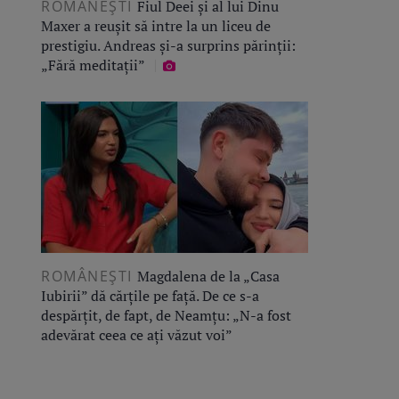
ROMÂNEŞTI
Fiul Deei și al lui Dinu
Maxer a reușit să intre la un liceu de
prestigiu. Andreas și-a surprins părinții:
„Fără meditații”
ROMÂNEŞTI
Magdalena de la „Casa
Iubirii” dă cărțile pe față. De ce s-a
despărțit, de fapt, de Neamțu: „N-a fost
adevărat ceea ce ați văzut voi”