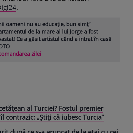
igi24
.
nii oameni nu au educație, bun simț”
rtamentul de la mare al lui Jorge a fost
astat! Ce a găsit artistul când a intrat în casă
FOTO
comandarea zilei
cetățean al Turciei? Fostul premier
îl contrazic: „Știți că iubesc Turcia”
t după ce s-a aruncat de la etaj cu cei