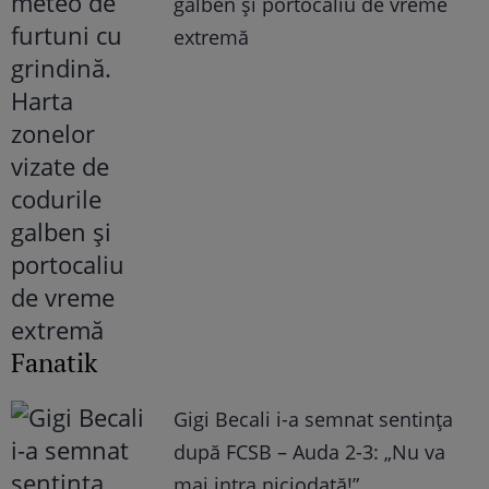
galben și portocaliu de vreme
extremă
Fanatik
Gigi Becali i-a semnat sentința
după FCSB – Auda 2-3: „Nu va
mai intra niciodată!”