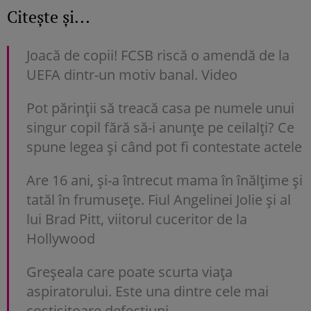
Citește și...
Joacă de copii! FCSB riscă o amendă de la
UEFA dintr-un motiv banal. Video
Pot părinții să treacă casa pe numele unui
singur copil fără să-i anunțe pe ceilalți? Ce
spune legea și când pot fi contestate actele
Are 16 ani, și-a întrecut mama în înălțime și
tatăl în frumusețe. Fiul Angelinei Jolie și al
lui Brad Pitt, viitorul cuceritor de la
Hollywood
Greșeala care poate scurta viața
aspiratorului. Este una dintre cele mai
costisitoare defecțiuni