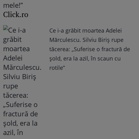
Click.ro
Ce i-a grăbit moartea Adelei
Mărculescu. Silviu Biriș rupe
tăcerea: „Suferise o fractură de
șold, era la azil, în scaun cu
rotile”