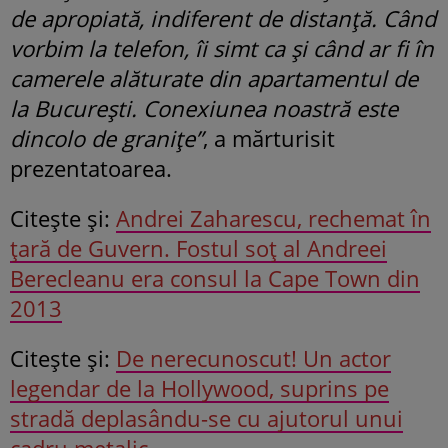
de apropiată, indiferent de distanță. Când
vorbim la telefon, îi simt ca și când ar fi în
camerele alăturate din apartamentul de
la București. Conexiunea noastră este
dincolo de granițe”
, a mărturisit
prezentatoarea.
Citeşte şi:
Andrei Zaharescu, rechemat în
țară de Guvern. Fostul soț al Andreei
Berecleanu era consul la Cape Town din
2013
Citeşte şi:
De nerecunoscut! Un actor
legendar de la Hollywood, suprins pe
stradă deplasându-se cu ajutorul unui
cadru metalic