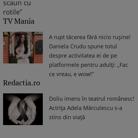
TV Mania
A rupt tăcerea fără nicio rușine!
Daniela Crudu spune totul
despre activitatea ei de pe
platformele pentru adulți: „Fac
ce vreau, e wow!”
Redactia.ro
Doliu imens în teatrul românesc!
Actrița Adela Mărculescu s-a
stins din viață