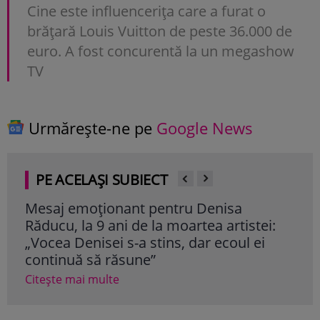
Cine este influencerița care a furat o
brățară Louis Vuitton de peste 36.000 de
euro. A fost concurentă la un megashow
TV
Urmărește-ne pe
Google News
PE ACELAȘI SUBIECT
Mesaj emoționant pentru Denisa
Iri
Răducu, la 9 ani de la moartea artistei:
Ghe
„Vocea Denisei s-a stins, dar ecoul ei
mil
continuă să răsune”
cât
Citește mai multe
Cite