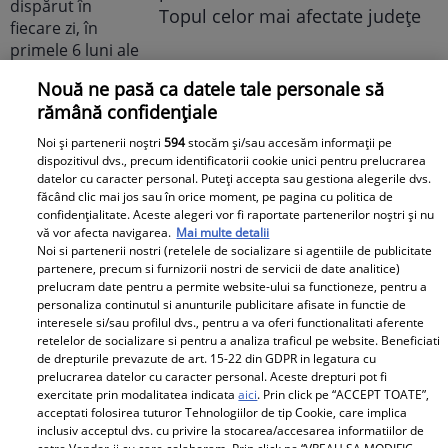
Topul celor mai afectate județe
Nouă ne pasă ca datele tale personale să
rămână confidențiale
Noi și partenerii noștri
594
stocăm și/sau accesăm informații pe
Un vecin instruit poate salva o
dispozitivul dvs., precum identificatorii cookie unici pentru prelucrarea
datelor cu caracter personal. Puteți accepta sau gestiona alegerile dvs.
viață. Vezi despre ce e vorba
făcând clic mai jos sau în orice moment, pe pagina cu politica de
confidențialitate. Aceste alegeri vor fi raportate partenerilor noștri și nu
vă vor afecta navigarea.
Mai multe detalii
Noi si partenerii nostri (retelele de socializare si agentiile de publicitate
partenere, precum si furnizorii nostri de servicii de date analitice)
Libertatea.ro
prelucram date pentru a permite website-ului sa functioneze, pentru a
personaliza continutul si anunturile publicitare afisate in functie de
interesele si/sau profilul dvs., pentru a va oferi functionalitati aferente
Cât costă un litru de benzină și
retelelor de socializare si pentru a analiza traficul pe website. Beneficiati
de drepturile prevazute de art. 15-22 din GDPR in legatura cu
motorină, marți, 21 iulie 2026, în
prelucrarea datelor cu caracter personal. Aceste drepturi pot fi
București, Iași, Cluj-Napoca,
exercitate prin modalitatea indicata
aici
. Prin click pe “ACCEPT TOATE”,
Timișoara și Constanța
acceptati folosirea tuturor Tehnologiilor de tip Cookie, care implica
inclusiv acceptul dvs. cu privire la stocarea/accesarea informatiilor de