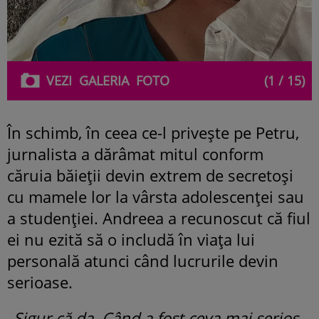
VEZI
GALERIA
FOTO
(1 / 15)
În schimb, în ceea ce-l privește pe Petru,
jurnalista a dărâmat mitul conform
căruia băieții devin extrem de secretoși
cu mamele lor la vârsta adolescenței sau
a studenției. Andreea a recunoscut că fiul
ei nu ezită să o includă în viața lui
personală atunci când lucrurile devin
serioase.
„Sigur că da. Când a fost ceva mai serios,