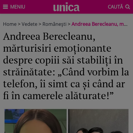
MENIU
CAUTĂ
Home
>
Vedete
>
Româneşti
>
Andreea Berecleanu, mărturisiri emoționante despre copiii săi stabiliți în străinătate: „Când vorbim la telefon, îi simt ca și când ar fi în camerele alăturate!”
Andreea Berecleanu,
mărturisiri emoționante
despre copiii săi stabiliți în
străinătate: „Când vorbim la
telefon, îi simt ca și când ar
fi în camerele alăturate!”