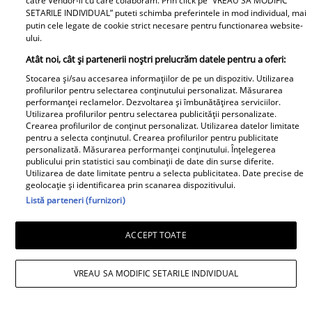
catre Vendor-ii cu care colaboram. Prin click pe “VREAU SA MODIFIC
SETARILE INDIVIDUAL” puteti schimba preferintele in mod individual, mai
putin cele legate de cookie strict necesare pentru functionarea website-
ului.
Atât noi, cât și partenerii noștri prelucrăm datele pentru a oferi:
Avantaje
Stocarea și/sau accesarea informațiilor de pe un dispozitiv. Utilizarea
profilurilor pentru selectarea conținutului personalizat. Măsurarea
performanței reclamelor. Dezvoltarea și îmbunătățirea serviciilor.
Ea - 52, el - 29, atât aveau când s-
Utilizarea profilurilor pentru selectarea publicității personalizate.
Crearea profilurilor de conținut personalizat. Utilizarea datelor limitate
au îndrăgostit, dar iubirea nu a
pentru a selecta conținutul. Crearea profilurilor pentru publicitate
rezistat. La 6 luni de la
personalizată. Măsurarea performanței conținutului. Înțelegerea
publicului prin statistici sau combinații de date din surse diferite.
despărțirea de Octavian Ene, uite
Utilizarea de date limitate pentru a selecta publicitatea. Date precise de
cum a răspuns Daniela Nane la
geolocație și identificarea prin scanarea dispozitivului.
o întrebare incomodă! ȘAH MAT!
Listă parteneri (furnizori)
ACCEPT TOATE
VREAU SA MODIFIC SETARILE INDIVIDUAL