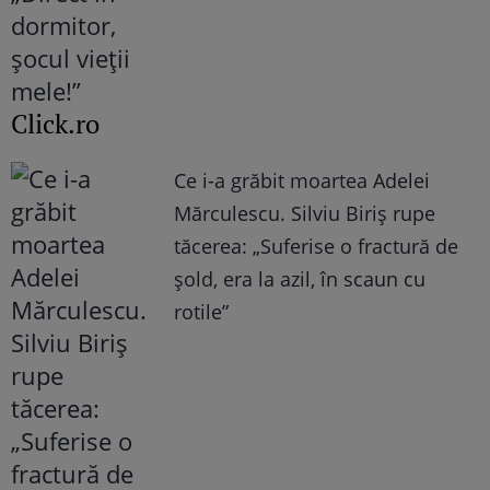
Click.ro
Ce i-a grăbit moartea Adelei
Mărculescu. Silviu Biriș rupe
tăcerea: „Suferise o fractură de
șold, era la azil, în scaun cu
rotile”