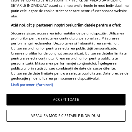
catre Vendor-ii cu care colaboram. Prin click pe “VREAU SA MODIFIC
SETARILE INDIVIDUAL” puteti schimba preferintele in mod individual, mai
putin cele legate de cookie strict necesare pentru functionarea website-
ului.
Atât noi, cât și partenerii noștri prelucrăm datele pentru a oferi:
Stocarea și/sau accesarea informațiilor de pe un dispozitiv. Utilizarea
Un vecin instruit poate salva o
profilurilor pentru selectarea conținutului personalizat. Măsurarea
viață. Vezi despre ce e vorba
performanței reclamelor. Dezvoltarea și îmbunătățirea serviciilor.
Utilizarea profilurilor pentru selectarea publicității personalizate.
Crearea profilurilor de conținut personalizat. Utilizarea datelor limitate
pentru a selecta conținutul. Crearea profilurilor pentru publicitate
personalizată. Măsurarea performanței conținutului. Înțelegerea
publicului prin statistici sau combinații de date din surse diferite.
Libertatea.ro
Utilizarea de date limitate pentru a selecta publicitatea. Date precise de
geolocație și identificarea prin scanarea dispozitivului.
Listă parteneri (furnizori)
Cât costă un litru de benzină și
motorină, marți, 21 iulie 2026, în
ACCEPT TOATE
București, Iași, Cluj-Napoca,
Timișoara și Constanța
VREAU SA MODIFIC SETARILE INDIVIDUAL