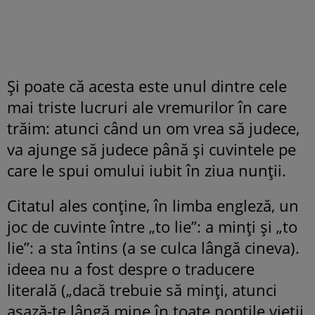
Și poate că acesta este unul dintre cele
mai triste lucruri ale vremurilor în care
trăim: atunci când un om vrea să judece,
va ajunge să judece până și cuvintele pe
care le spui omului iubit în ziua nunții.
Citatul ales conține, în limba engleză, un
joc de cuvinte între „to lie”: a minți și „to
lie”: a sta întins (a se culca lângă cineva).
ideea nu a fost despre o traducere
literală („dacă trebuie să minți, atunci
așază-te lângă mine în toate nopțile vieții