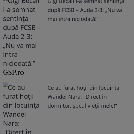
Gigi Becali i-a semnat sentința
după FCSB – Auda 2-3: „Nu va
mai intra niciodată!”
GSP.ro
Ce au furat hoții din locuința
Wandei Nara: „Direct în
dormitor, șocul vieții mele!”