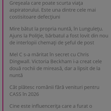
Greșeala care poate scurta viața
aspiratorului. Este una dintre cele mai
costisitoare defecțiuni
Mire bătut la propria nuntă, în Lungulețu.
Ajuns la Poliție, bărbatul a fost lovit din nou
de interlopii chemați de șeful de post
Mel C s-a măritat în secret cu Chris
Dingwall. Victoria Beckham i-a creat cele
două rochii de mireasă, dar a lipsit de la
nuntă
Cât plătesc românii fără venituri pentru
CASS în 2026
Cine este influencerița care a furat o