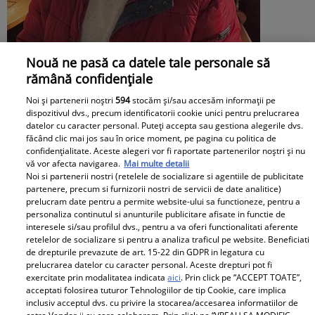
Nouă ne pasă ca datele tale personale să
rămână confidențiale
Noi și partenerii noștri
594
stocăm și/sau accesăm informații pe
Irinel Columbeanu, răsfățat la azilul din
dispozitivul dvs., precum identificatorii cookie unici pentru prelucrarea
datelor cu caracter personal. Puteți accepta sau gestiona alegerile dvs.
Ghermănești. Ce primește fostul
făcând clic mai jos sau în orice moment, pe pagina cu politica de
confidențialitate. Aceste alegeri vor fi raportate partenerilor noștri și nu
milionar de la directorul căminului:
vă vor afecta navigarea.
Mai multe detalii
Noi si partenerii nostri (retelele de socializare si agentiile de publicitate
„Văd cât de mult se bucură”
partenere, precum si furnizorii nostri de servicii de date analitice)
prelucram date pentru a permite website-ului sa functioneze, pentru a
Proiecte speciale
personaliza continutul si anunturile publicitare afisate in functie de
interesele si/sau profilul dvs., pentru a va oferi functionalitati aferente
retelelor de socializare si pentru a analiza traficul pe website. Beneficiati
Peste 100 de pensionari români
de drepturile prevazute de art. 15-22 din GDPR in legatura cu
au dispărut în fiecare zi, în
prelucrarea datelor cu caracter personal. Aceste drepturi pot fi
exercitate prin modalitatea indicata
aici
. Prin click pe “ACCEPT TOATE”,
primele 6 luni ale anului 2026.
acceptati folosirea tuturor Tehnologiilor de tip Cookie, care implica
Topul celor mai afectate județe
inclusiv acceptul dvs. cu privire la stocarea/accesarea informatiilor de