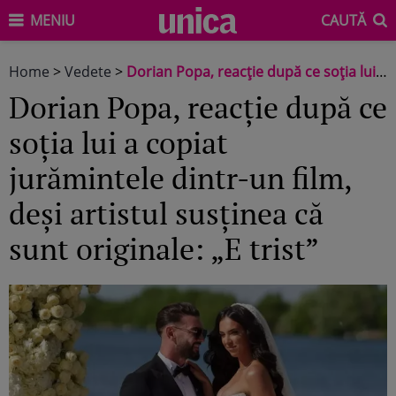
MENIU
CAUTĂ
Home
>
Vedete
>
Dorian Popa, reacție după ce soția lui a copiat jurămintele dintr-un film, deși artistul susținea că sunt originale: „E trist”
Dorian Popa, reacție după ce
soția lui a copiat
jurămintele dintr-un film,
deși artistul susținea că
sunt originale: „E trist”