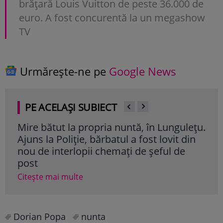
brățară Louis Vuitton de peste 36.000 de
euro. A fost concurentă la un megashow
TV
Urmărește-ne pe
Google News
PE ACELAȘI SUBIECT
Mire bătut la propria nuntă, în Lungulețu.
Dor
Ajuns la Poliție, bărbatul a fost lovit din
din
nou de interlopii chemați de șeful de
com
post
Cite
Citește mai multe
Dorian Popa
nunta