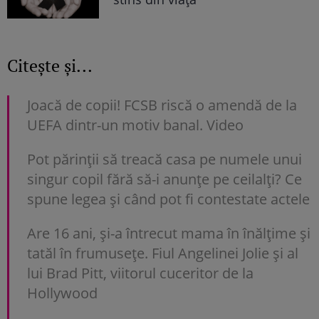
Citește și...
Joacă de copii! FCSB riscă o amendă de la
UEFA dintr-un motiv banal. Video
Pot părinții să treacă casa pe numele unui
singur copil fără să-i anunțe pe ceilalți? Ce
spune legea și când pot fi contestate actele
Are 16 ani, și-a întrecut mama în înălțime și
tatăl în frumusețe. Fiul Angelinei Jolie și al
lui Brad Pitt, viitorul cuceritor de la
Hollywood