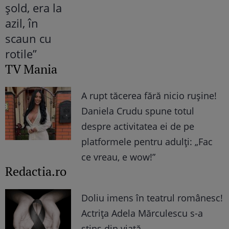
TV Mania
A rupt tăcerea fără nicio rușine!
Daniela Crudu spune totul
despre activitatea ei de pe
platformele pentru adulți: „Fac
ce vreau, e wow!”
Redactia.ro
Doliu imens în teatrul românesc!
Actrița Adela Mărculescu s-a
stins din viață