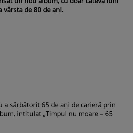
ansat un nou album, cu doar câteva luni
a vârsta de 80 de ani.
ROMÂNEŞTI
VEDETE
Fiica Iuliei Albu și a lui Mihai 
strălucit la banchet. Mikaela a
purtat o rochie creată de cele
mamă și i-a împrumutat panto
Valentino: „M-am simțit ca o
prințesă”
 a sărbătorit 65 de ani de carieră prin
bum, intitulat „Timpul nu moare – 65