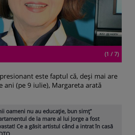
(1 / 7)
mpresionant este faptul că, deși mai are
e ani (pe 9 iulie), Margareta arată
nii oameni nu au educație, bun simț”
rtamentul de la mare al lui Jorge a fost
astat! Ce a găsit artistul când a intrat în casă
FOTO