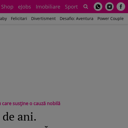
Shop
eJobs
Imobiliare
Sport
Sh
aby
Felicitari
Divertisment
Desafio: Aventura
Power Couple
u care susține o cauză nobilă
 de ani.