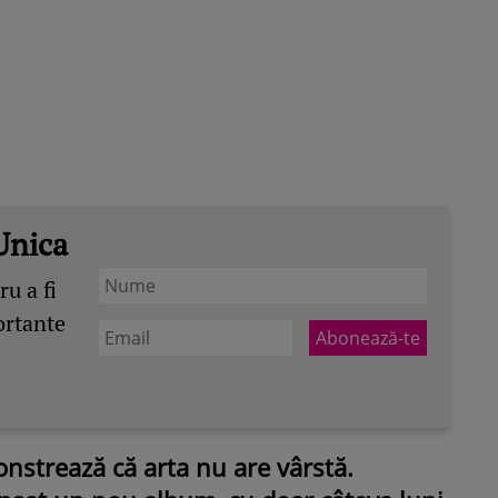
Unica
u a fi
ortante
strează că arta nu are vârstă.