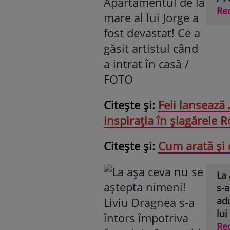
Re
Citește și:
Feli lansează 
inspirația în șlagărele 
Citește și:
Cum arată și 
La 
s-a
adu
lui
Re