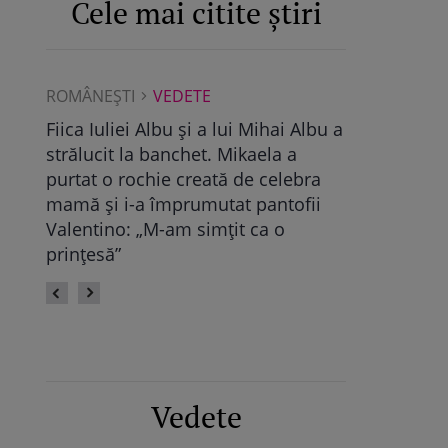
Cele mai citite știri
ROMÂNEŞTI
VEDETE
ROMÂNEŞTI
Albu a
Maya Castellano, show cu trupa de
Ce a găsit D
dans. Cum și-a surprins Antonia
Pop, viitoare
bra
fiica: „Atât de mândră”
vechile relaț
fii
fie calmă” /
Vedete