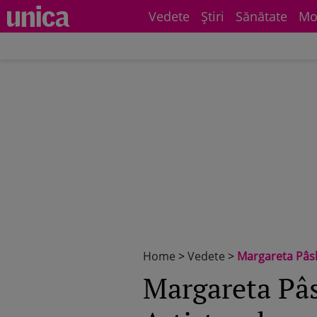
Vedete
Știri
Sănătate
Mo
Home
>
Vedete
>
Margareta Pâsla
Margareta Pâsl