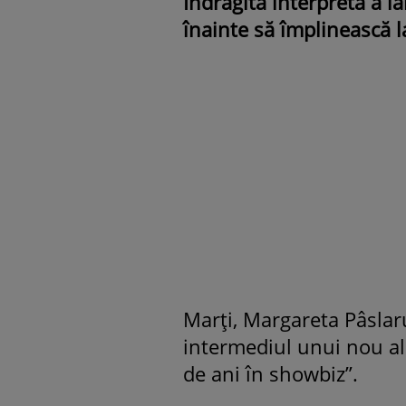
Îndrăgita interpretă a l
înainte să împlinească l
Marți, Margareta Pâslaru
intermediul unui nou al
de ani în showbiz”.