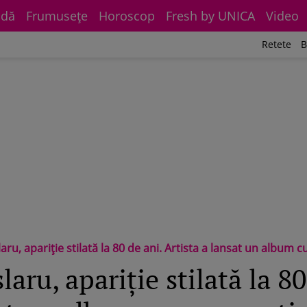
dă
Frumuseţe
Horoscop
Fresh by UNICA
Video
Retete
B
ru, apariție stilată la 80 de ani. Artista a lansat un album c
aru, apariție stilată la 80