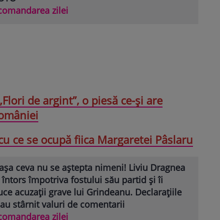
comandarea zilei
„Flori de argint”, o piesă ce-și are
României
cu ce se ocupă fiica Margaretei Pâslaru
așa ceva nu se aștepta nimeni! Liviu Dragnea
 întors împotriva fostului său partid și îi
ce acuzații grave lui Grindeanu. Declarațiile
 au stârnit valuri de comentarii
comandarea zilei