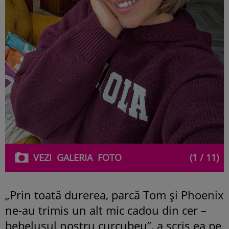
VEZI
GALERIA
FOTO
(1 / 11)
„Prin toată durerea, parcă Tom și Phoenix
ne-au trimis un alt mic cadou din cer –
bebelușul nostru curcubeu”, a scris ea pe