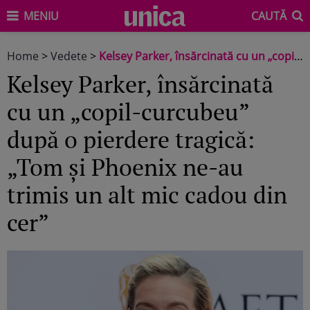
MENIU
CAUTĂ
Home
>
Vedete
>
Kelsey Parker, însărcinată cu un „copil-curcubeu” după o pierdere tragică: „Tom și Phoenix ne-au trimis un alt mic cadou din cer”
Kelsey Parker, însărcinată
cu un „copil-curcubeu”
după o pierdere tragică:
„Tom și Phoenix ne-au
trimis un alt mic cadou din
cer”