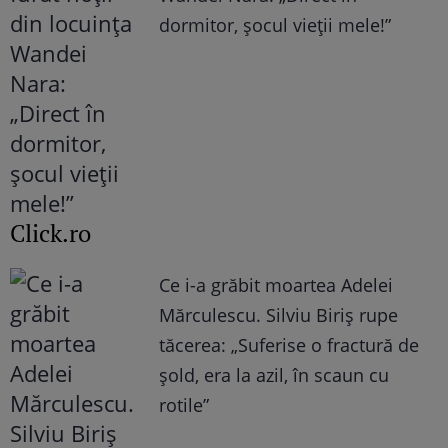
dormitor, șocul vieții mele!”
Click.ro
Ce i-a grăbit moartea Adelei
Mărculescu. Silviu Biriș rupe
tăcerea: „Suferise o fractură de
șold, era la azil, în scaun cu
rotile”