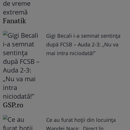
Fanatik
Gigi Becali i-a semnat sentința
după FCSB – Auda 2-3: „Nu va
mai intra niciodată!”
GSP.ro
Ce au furat hoții din locuința
Wandei Nara: „Direct în