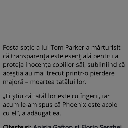
Fosta soție a lui Tom Parker a mărturisit
că transparența este esențială pentru a
proteja inocența copiilor săi, subliniind că
aceștia au mai trecut printr-o pierdere
majoră – moartea tatălui lor.
„Ei știu că tatăl lor este cu îngerii, iar
acum le-am spus că Phoenix este acolo
cu el”, a adăugat ea.
Citește și:
Anisia Gafton și Florin Serghei