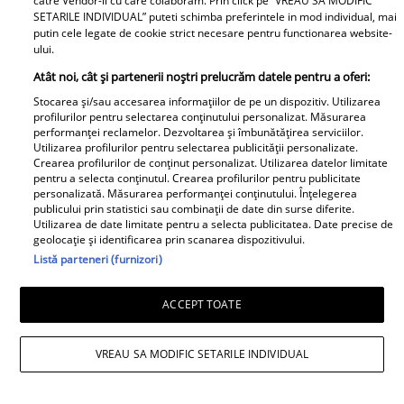
catre Vendor-ii cu care colaboram. Prin click pe “VREAU SA MODIFIC
SETARILE INDIVIDUAL” puteti schimba preferintele in mod individual, mai
A1.ro
putin cele legate de cookie strict necesare pentru functionarea website-
ului.
Poftiți pe la noi: Poftiți la
Atât noi, cât și partenerii noștri prelucrăm datele pentru a oferi:
întrecere. Mirela Vaida și
Stocarea și/sau accesarea informațiilor de pe un dispozitiv. Utilizarea
Adriana Trandafir, în centrul
profilurilor pentru selectarea conținutului personalizat. Măsurarea
performanței reclamelor. Dezvoltarea și îmbunătățirea serviciilor.
atenției după provocarea lui Nea
Utilizarea profilurilor pentru selectarea publicității personalizate.
Mărin
Crearea profilurilor de conținut personalizat. Utilizarea datelor limitate
pentru a selecta conținutul. Crearea profilurilor pentru publicitate
personalizată. Măsurarea performanței conținutului. Înțelegerea
publicului prin statistici sau combinații de date din surse diferite.
Utilizarea de date limitate pentru a selecta publicitatea. Date precise de
geolocație și identificarea prin scanarea dispozitivului.
Listă parteneri (furnizori)
ACCEPT TOATE
VREAU SA MODIFIC SETARILE INDIVIDUAL