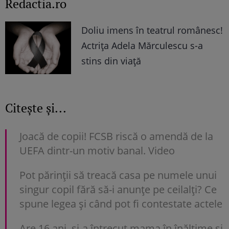
Redactia.ro
Doliu imens în teatrul românesc!
Actrița Adela Mărculescu s-a
stins din viață
Citește și...
Joacă de copii! FCSB riscă o amendă de la
UEFA dintr-un motiv banal. Video
Pot părinții să treacă casa pe numele unui
singur copil fără să-i anunțe pe ceilalți? Ce
spune legea și când pot fi contestate actele
Are 16 ani, și-a întrecut mama în înălțime și