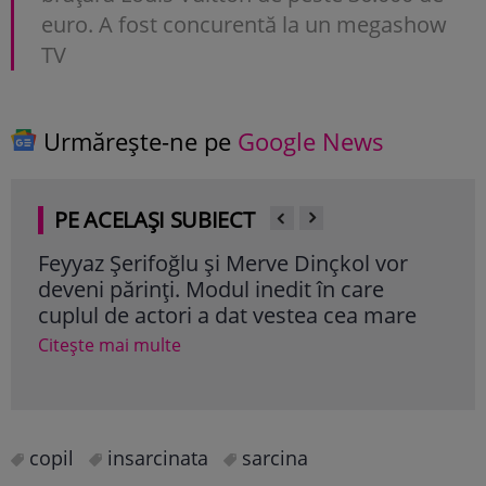
euro. A fost concurentă la un megashow
TV
Urmărește-ne pe
Google News
PE ACELAȘI SUBIECT
Feyyaz Şerifoğlu și Merve Dinçkol vor
Ode
deveni părinți. Modul inedit în care
pri
cuplul de actori a dat vestea cea mare
va 
Citește mai multe
Cite
copil
insarcinata
sarcina