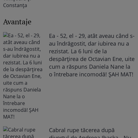
Avantaje
Ea - 52, el - 29, atât aveau când s-
au îndrăgostit, dar iubirea nu a
rezistat. La 6 luni de la
despărțirea de Octavian Ene, uite
cum a răspuns Daniela Nane la
o întrebare incomodă! ȘAH MAT!
Cabral rupe tăcerea după
divorțul de Andreea Ibacka. „Nu