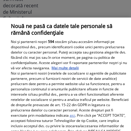
Nouă ne pasă ca datele tale personale să
rămână confidențiale
Noi dezvăluiri despre relația
Noi și partenerii noștri
594
stocăm și/sau accesăm informații pe
actuală dintre Andreea Popescu
dispozitivul dvs., precum identificatorii cookie unici pentru prelucrarea
și Dan Alexa. Relația ei
datelor cu caracter personal. Puteți accepta sau gestiona alegerile dvs.
făcând clic mai jos sau în orice moment, pe pagina cu politica de
extraconjugală cu antrenorul a
confidențialitate. Aceste alegeri vor fi raportate partenerilor noștri și nu
dus la divorțul de Rareș Cojoc,
vă vor afecta navigarea.
Mai multe detalii
însă nimeni nu se aștepta la ce
Noi si partenerii nostri (retelele de socializare si agentiile de publicitate
partenere, precum si furnizorii nostri de servicii de date analitice)
se întâmplă în prezent
prelucram date pentru a permite website-ului sa functioneze, pentru a
personaliza continutul si anunturile publicitare afisate in functie de
Este în culmea fericirii! Vedeta a
interesele si/sau profilul dvs., pentru a va oferi functionalitati aferente
retelelor de socializare si pentru a analiza traficul pe website. Beneficiati
devenit mamă pentru a doua
de drepturile prevazute de art. 15-22 din GDPR in legatura cu
oară și a dezvăluit prima
prelucrarea datelor cu caracter personal. Aceste drepturi pot fi
imagine cu fiul său: „Iubirile
exercitate prin modalitatea indicata
aici
. Prin click pe “ACCEPT TOATE”,
acceptati folosirea tuturor Tehnologiilor de tip Cookie, care implica
vieții mele” Foto
inclusiv acceptul dvs. cu privire la stocarea/accesarea informatiilor de