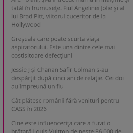
tatăl în frumusețe. Fiul Angelinei Jolie și al
lui Brad Pitt, viitorul cuceritor de la
Hollywood
Greșeala care poate scurta viața
aspiratorului. Este una dintre cele mai
costisitoare defecțiuni
Jessie J și Chanan Safir Colman s-au
despărțit după cinci ani de relație. Cei doi
au împreună un fiu
Cât plătesc românii fără venituri pentru
CASS în 2026
Cine este influencerița care a furat o
brățară Louis Vuitton de peste 36.000 de