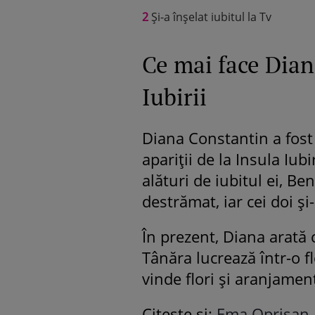
2
Și-a înșelat iubitul la Tv
Ce mai face Dian
Iubirii
Diana Constantin a fost
apariții de la Insula Iub
alături de iubitul ei, Ben
destrămat, iar cei doi ș
În prezent, Diana arată 
Tânăra lucrează într-o f
vinde flori și aranjament
Citește și:
Ema Oprișan, 