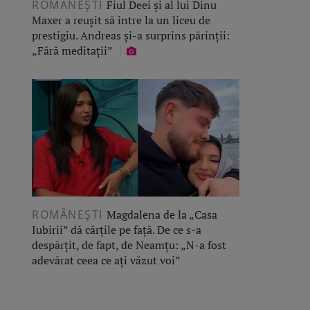
ROMÂNEŞTI
Fiul Deei și al lui Dinu
Maxer a reușit să intre la un liceu de
prestigiu. Andreas și-a surprins părinții:
„Fără meditații”
ROMÂNEŞTI
Magdalena de la „Casa
Iubirii” dă cărțile pe față. De ce s-a
despărțit, de fapt, de Neamțu: „N-a fost
adevărat ceea ce ați văzut voi”