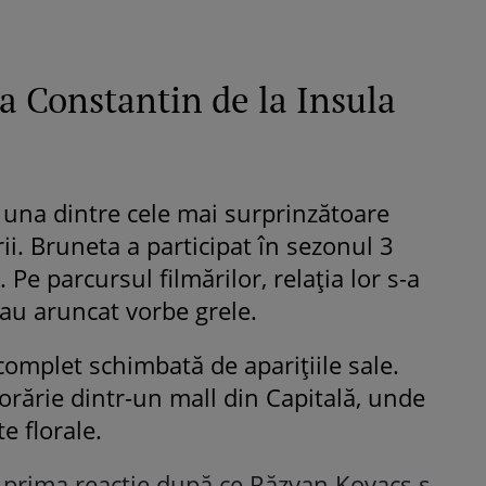
a Constantin de la Insula
 una dintre cele mai surprinzătoare
irii. Bruneta a participat în sezonul 3
. Pe parcursul filmărilor, relația lor s-a
i-au aruncat vorbe grele.
complet schimbată de aparițiile sale.
lorărie dintr-un mall din Capitală, unde
e florale.
prima reacție după ce Răzvan Kovacs s-