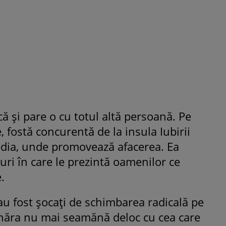
că și pare o cu totul altă persoană. Pe
e, fostă concurentă de la insula Iubirii
edia, unde promovează afacerea. Ea
puri în care le prezintă oamenilor ce
.
au fost șocați de schimbarea radicală pe
ânăra nu mai seamănă deloc cu cea care