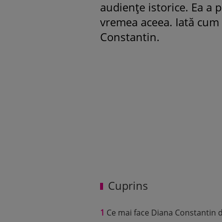
audiențe istorice. Ea a p
vremea aceea. Iată cum 
ROMÂNEŞTI
Constantin.
Fiica Iulie
strălucit l
purtat o r
mamă și i-
Valentino:
prințesă”
Cuprins
1
Ce mai face Diana Constantin de 