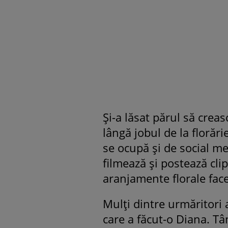
Și-a lăsat părul să creas
lângă jobul de la florări
se ocupă și de social m
filmează și postează cli
aranjamente florale face
Mulți dintre urmăritori 
care a făcut-o Diana. T