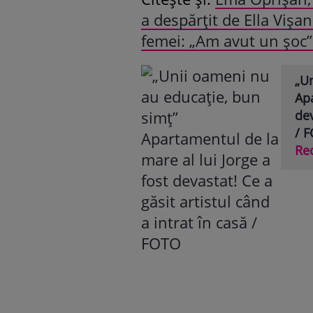
a despărțit de Ella Vișan
femei: „Am avut un șoc”
„U
Apa
dev
/ 
Re