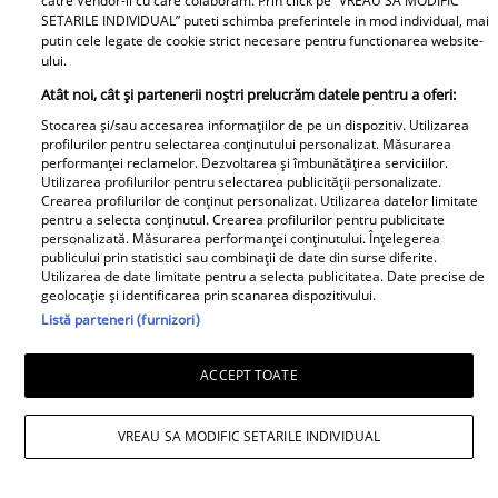
catre Vendor-ii cu care colaboram. Prin click pe “VREAU SA MODIFIC
SETARILE INDIVIDUAL” puteti schimba preferintele in mod individual, mai
putin cele legate de cookie strict necesare pentru functionarea website-
ului.
Atât noi, cât și partenerii noștri prelucrăm datele pentru a oferi:
Stocarea și/sau accesarea informațiilor de pe un dispozitiv. Utilizarea
profilurilor pentru selectarea conținutului personalizat. Măsurarea
performanței reclamelor. Dezvoltarea și îmbunătățirea serviciilor.
Utilizarea profilurilor pentru selectarea publicității personalizate.
Crearea profilurilor de conținut personalizat. Utilizarea datelor limitate
pentru a selecta conținutul. Crearea profilurilor pentru publicitate
personalizată. Măsurarea performanței conținutului. Înțelegerea
publicului prin statistici sau combinații de date din surse diferite.
Utilizarea de date limitate pentru a selecta publicitatea. Date precise de
geolocație și identificarea prin scanarea dispozitivului.
Listă parteneri (furnizori)
ACCEPT TOATE
VREAU SA MODIFIC SETARILE INDIVIDUAL