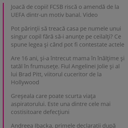
Joacă de copii! FCSB riscă o amendă de la
UEFA dintr-un motiv banal. Video
Pot părinții să treacă casa pe numele unui
singur copil fără să-i anunțe pe ceilalți? Ce
spune legea și când pot fi contestate actele
Are 16 ani, și-a întrecut mama în înălțime și
tatăl în frumusețe. Fiul Angelinei Jolie și al
lui Brad Pitt, viitorul cuceritor de la
Hollywood
Greșeala care poate scurta viața
aspiratorului. Este una dintre cele mai
costisitoare defecțiuni
Andreea Ibacka, primele declarații după