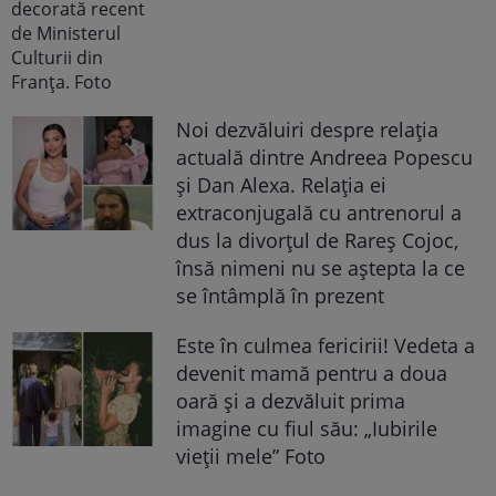
Noi dezvăluiri despre relația
actuală dintre Andreea Popescu
și Dan Alexa. Relația ei
extraconjugală cu antrenorul a
dus la divorțul de Rareș Cojoc,
însă nimeni nu se aștepta la ce
se întâmplă în prezent
Este în culmea fericirii! Vedeta a
devenit mamă pentru a doua
oară și a dezvăluit prima
imagine cu fiul său: „Iubirile
vieții mele” Foto