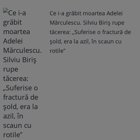
Ce i-a grăbit moartea Adelei
Mărculescu. Silviu Biriș rupe
tăcerea: „Suferise o fractură de
șold, era la azil, în scaun cu
rotile”