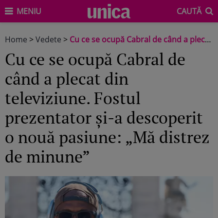
MENIU
CAUTĂ
Home
>
Vedete
>
Cu ce se ocupă Cabral de când a plecat din televiziune. Fostul prezentator și-a descoperit o nouă pasiune: „Mă distrez de minune”
Cu ce se ocupă Cabral de
când a plecat din
televiziune. Fostul
prezentator și-a descoperit
o nouă pasiune: „Mă distrez
de minune”