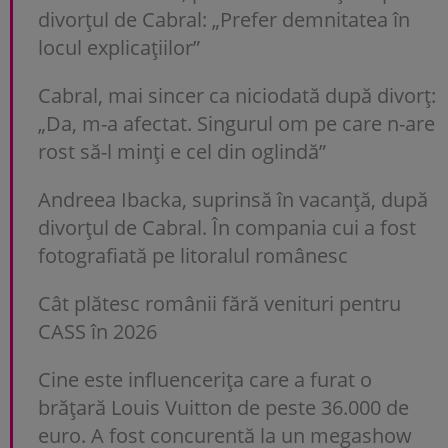
divorțul de Cabral: „Prefer demnitatea în
locul explicațiilor”
Cabral, mai sincer ca niciodată după divorț:
„Da, m-a afectat. Singurul om pe care n-are
rost să-l minți e cel din oglindă”
Andreea Ibacka, suprinsă în vacanță, după
divorțul de Cabral. În compania cui a fost
fotografiată pe litoralul românesc
Cât plătesc românii fără venituri pentru
CASS în 2026
Cine este influencerița care a furat o
brățară Louis Vuitton de peste 36.000 de
euro. A fost concurentă la un megashow