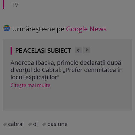
TV
Urmărește-ne pe
Google News
PE ACELAȘI SUBIECT
Andreea Ibacka, primele declarații după
Cab
divorțul de Cabral: „Prefer demnitatea în
div
locul explicațiilor”
care
ogl
Citește mai multe
Cite
cabral
dj
pasiune