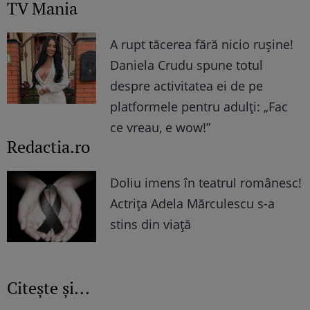
TV Mania
A rupt tăcerea fără nicio rușine!
Daniela Crudu spune totul
despre activitatea ei de pe
platformele pentru adulți: „Fac
ce vreau, e wow!”
Redactia.ro
Doliu imens în teatrul românesc!
Actrița Adela Mărculescu s-a
stins din viață
Citește și...