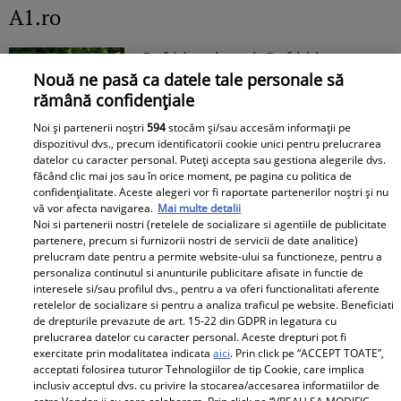
A1.ro
Poftiți pe la noi: Poftiți la
Nouă ne pasă ca datele tale personale să
întrecere. Mirela Vaida și
rămână confidențiale
Adriana Trandafir, în centrul
atenției după provocarea lui Nea
Noi și partenerii noștri
594
stocăm și/sau accesăm informații pe
dispozitivul dvs., precum identificatorii cookie unici pentru prelucrarea
Mărin
datelor cu caracter personal. Puteți accepta sau gestiona alegerile dvs.
făcând clic mai jos sau în orice moment, pe pagina cu politica de
confidențialitate. Aceste alegeri vor fi raportate partenerilor noștri și nu
vă vor afecta navigarea.
Mai multe detalii
Noi si partenerii nostri (retelele de socializare si agentiile de publicitate
partenere, precum si furnizorii nostri de servicii de date analitice)
prelucram date pentru a permite website-ului sa functioneze, pentru a
personaliza continutul si anunturile publicitare afisate in functie de
interesele si/sau profilul dvs., pentru a va oferi functionalitati aferente
retelelor de socializare si pentru a analiza traficul pe website. Beneficiati
de drepturile prevazute de art. 15-22 din GDPR in legatura cu
prelucrarea datelor cu caracter personal. Aceste drepturi pot fi
exercitate prin modalitatea indicata
aici
. Prin click pe “ACCEPT TOATE”,
acceptati folosirea tuturor Tehnologiilor de tip Cookie, care implica
inclusiv acceptul dvs. cu privire la stocarea/accesarea informatiilor de