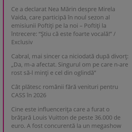
Ce a declarat Nea Mărin despre Mirela
Vaida, care participă în noul sezon al
emisiunii Poftiți pe la noi – Poftiți la
întrecere: “Știu că este foarte vocală!” /
Exclusiv
Cabral, mai sincer ca niciodată după divorț:
„Da, m-a afectat. Singurul om pe care n-are
rost să-l minți e cel din oglindă”
Cât plătesc românii fără venituri pentru
CASS în 2026
Cine este influencerița care a furat o
brățară Louis Vuitton de peste 36.000 de
euro. A fost concurentă la un megashow