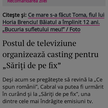
Recomandarea zilei
Citește și:
Ce mare s-a făcut Toma, fiul lui
Horia Brenciu! Băiatul a împlinit 12 ani.
„Bucuria sufletului meu!” / Foto
Postul de televiziune
organizează casting pentru
„Săriți de pe fix”
Deși acum se pregătește să revină la „Ce
spun românii”, Cabral va putea fi urmărit
în curând și la „Săriți de pe fix”, una
dintre cele mai îndrăgite emisiuni tv.