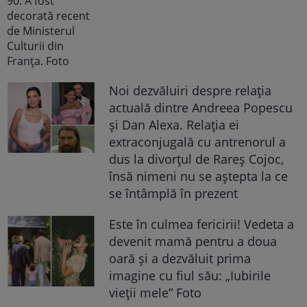
Noi dezvăluiri despre relația
actuală dintre Andreea Popescu
și Dan Alexa. Relația ei
extraconjugală cu antrenorul a
dus la divorțul de Rareș Cojoc,
însă nimeni nu se aștepta la ce
se întâmplă în prezent
Este în culmea fericirii! Vedeta a
devenit mamă pentru a doua
oară și a dezvăluit prima
imagine cu fiul său: „Iubirile
vieții mele” Foto