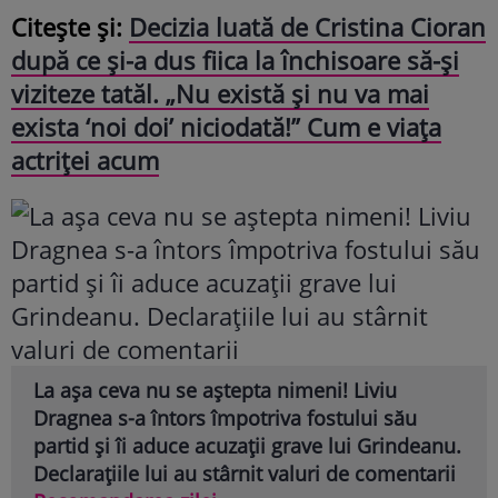
Citește și:
Decizia luată de Cristina Cioran
după ce și-a dus fiica la închisoare să-și
viziteze tatăl. „Nu există și nu va mai
exista ‘noi doi’ niciodată!” Cum e viața
actriței acum
La așa ceva nu se aștepta nimeni! Liviu
Dragnea s-a întors împotriva fostului său
partid și îi aduce acuzații grave lui Grindeanu.
Declarațiile lui au stârnit valuri de comentarii