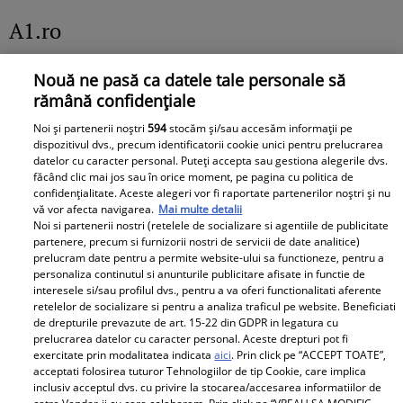
A1.ro
Poftiți pe la noi: Poftiți la
Nouă ne pasă ca datele tale personale să
întrecere. Mirela Vaida și
rămână confidențiale
Adriana Trandafir, în centrul
Noi și partenerii noștri
594
stocăm și/sau accesăm informații pe
atenției după provocarea lui Nea
dispozitivul dvs., precum identificatorii cookie unici pentru prelucrarea
Mărin
datelor cu caracter personal. Puteți accepta sau gestiona alegerile dvs.
făcând clic mai jos sau în orice moment, pe pagina cu politica de
confidențialitate. Aceste alegeri vor fi raportate partenerilor noștri și nu
vă vor afecta navigarea.
Mai multe detalii
Noi si partenerii nostri (retelele de socializare si agentiile de publicitate
partenere, precum si furnizorii nostri de servicii de date analitice)
prelucram date pentru a permite website-ului sa functioneze, pentru a
personaliza continutul si anunturile publicitare afisate in functie de
interesele si/sau profilul dvs., pentru a va oferi functionalitati aferente
retelelor de socializare si pentru a analiza traficul pe website. Beneficiati
de drepturile prevazute de art. 15-22 din GDPR in legatura cu
prelucrarea datelor cu caracter personal. Aceste drepturi pot fi
exercitate prin modalitatea indicata
aici
. Prin click pe “ACCEPT TOATE”,
acceptati folosirea tuturor Tehnologiilor de tip Cookie, care implica
inclusiv acceptul dvs. cu privire la stocarea/accesarea informatiilor de