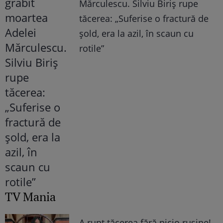
Mărculescu. Silviu Biriș rupe
tăcerea: „Suferise o fractură de
șold, era la azil, în scaun cu
rotile”
TV Mania
A rupt tăcerea fără nicio rușine!