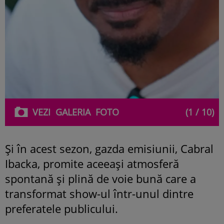
VEZI
GALERIA
FOTO
(1 / 10)
Și în acest sezon, gazda emisiunii, Cabral
Ibacka, promite aceeași atmosferă
spontană și plină de voie bună care a
transformat show-ul într-unul dintre
preferatele publicului.