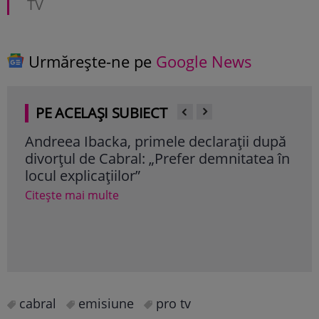
TV
Urmărește-ne pe
Google News
PE ACELAȘI SUBIECT
Andreea Ibacka, primele declarații după
Cin
divorțul de Cabral: „Prefer demnitatea în
nou
locul explicațiilor”
am 
trăi
Citește mai multe
foa
Ade
Cite
cabral
emisiune
pro tv