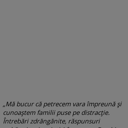
„Mă bucur că petrecem vara împreună și
cunoaștem familii puse pe distracție.
Întrebări zdrăngănite, răspunsuri