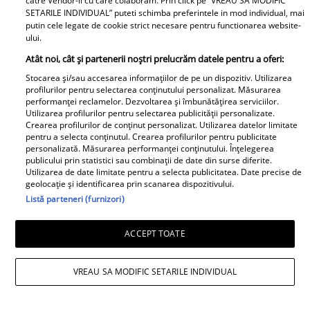
catre Vendor-ii cu care colaboram. Prin click pe “VREAU SA MODIFIC
SETARILE INDIVIDUAL” puteti schimba preferintele in mod individual, mai
putin cele legate de cookie strict necesare pentru functionarea website-
ului.
Atât noi, cât și partenerii noștri prelucrăm datele pentru a oferi:
Stocarea și/sau accesarea informațiilor de pe un dispozitiv. Utilizarea
profilurilor pentru selectarea conținutului personalizat. Măsurarea
performanței reclamelor. Dezvoltarea și îmbunătățirea serviciilor.
Utilizarea profilurilor pentru selectarea publicității personalizate.
Crearea profilurilor de conținut personalizat. Utilizarea datelor limitate
pentru a selecta conținutul. Crearea profilurilor pentru publicitate
personalizată. Măsurarea performanței conținutului. Înțelegerea
publicului prin statistici sau combinații de date din surse diferite.
Utilizarea de date limitate pentru a selecta publicitatea. Date precise de
geolocație și identificarea prin scanarea dispozitivului.
Listă parteneri (furnizori)
ACCEPT TOATE
VREAU SA MODIFIC SETARILE INDIVIDUAL