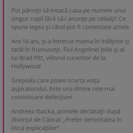
Pot părinții să treacă casa pe numele unui
singur copil fără să-i anunțe pe ceilalți? Ce
spune legea și când pot fi contestate actele
Are 16 ani, și-a întrecut mama în înălțime și
tatăl în frumusețe. Fiul Angelinei Jolie și al
lui Brad Pitt, viitorul cuceritor de la
Hollywood
Greșeala care poate scurta viața
aspiratorului. Este una dintre cele mai
costisitoare defecțiuni
Andreea Ibacka, primele declarații după
divorțul de Cabral: „Prefer demnitatea în
locul explicațiilor”