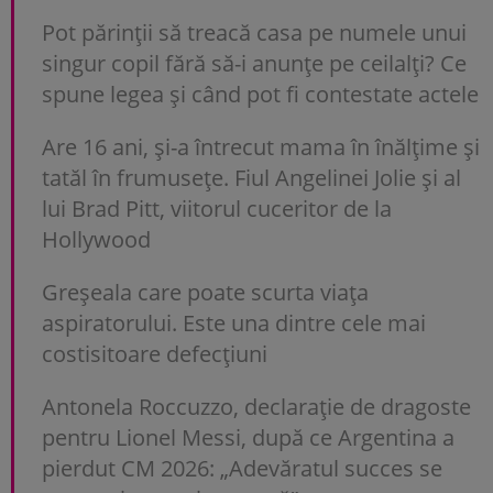
Pot părinții să treacă casa pe numele unui
singur copil fără să-i anunțe pe ceilalți? Ce
spune legea și când pot fi contestate actele
Are 16 ani, și-a întrecut mama în înălțime și
tatăl în frumusețe. Fiul Angelinei Jolie și al
lui Brad Pitt, viitorul cuceritor de la
Hollywood
Greșeala care poate scurta viața
aspiratorului. Este una dintre cele mai
costisitoare defecțiuni
Antonela Roccuzzo, declarație de dragoste
pentru Lionel Messi, după ce Argentina a
pierdut CM 2026: „Adevăratul succes se