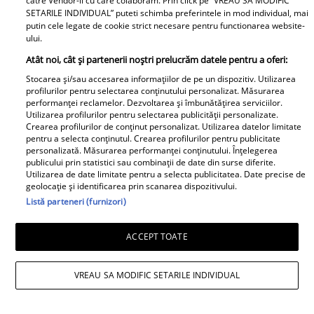
catre Vendor-ii cu care colaboram. Prin click pe “VREAU SA MODIFIC
Noi dezvăluiri despre relația
SETARILE INDIVIDUAL” puteti schimba preferintele in mod individual, mai
putin cele legate de cookie strict necesare pentru functionarea website-
actuală dintre Andreea Popescu
ului.
și Dan Alexa. Relația ei
Atât noi, cât și partenerii noștri prelucrăm datele pentru a oferi:
extraconjugală cu antrenorul a
Stocarea și/sau accesarea informațiilor de pe un dispozitiv. Utilizarea
dus la divorțul de Rareș Cojoc,
profilurilor pentru selectarea conținutului personalizat. Măsurarea
însă nimeni nu se aștepta la ce
performanței reclamelor. Dezvoltarea și îmbunătățirea serviciilor.
Utilizarea profilurilor pentru selectarea publicității personalizate.
se întâmplă în prezent
Crearea profilurilor de conținut personalizat. Utilizarea datelor limitate
pentru a selecta conținutul. Crearea profilurilor pentru publicitate
Este în culmea fericirii! Vedeta a
personalizată. Măsurarea performanței conținutului. Înțelegerea
publicului prin statistici sau combinații de date din surse diferite.
devenit mamă pentru a doua
Utilizarea de date limitate pentru a selecta publicitatea. Date precise de
oară și a dezvăluit prima
geolocație și identificarea prin scanarea dispozitivului.
imagine cu fiul său: „Iubirile
Listă parteneri (furnizori)
vieții mele” Foto
ACCEPT TOATE
A1.ro
VREAU SA MODIFIC SETARILE INDIVIDUAL
Poftiți pe la noi: Poftiți la
întrecere. Mirela Vaida și