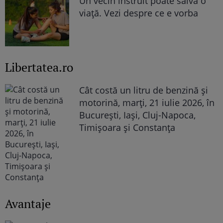
Un vecin instruit poate salva o
viață. Vezi despre ce e vorba
Libertatea.ro
Cât costă un litru de benzină și
motorină, marți, 21 iulie 2026, în
București, Iași, Cluj-Napoca,
Timișoara și Constanța
Avantaje