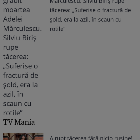
Mărculescu. Silviu Biriș rupe
tăcerea: „Suferise o fractură de
șold, era la azil, în scaun cu
rotile”
TV Mania
A rupt tăcerea fără nicio rușine!