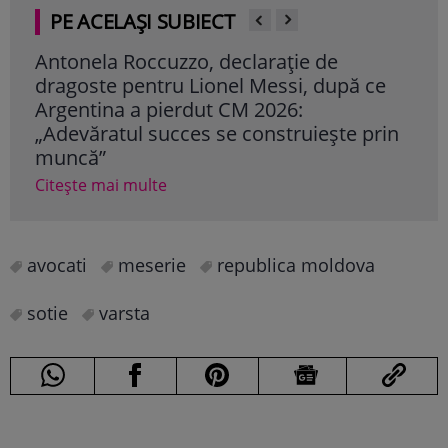
PE ACELAȘI SUBIECT
Antonela Roccuzzo, declarație de
De 
dragoste pentru Lionel Messi, după ce
con
Argentina a pierdut CM 2026:
deci
„Adevăratul succes se construiește prin
dec
muncă”
Cite
Citește mai multe
avocati
meserie
republica moldova
sotie
varsta