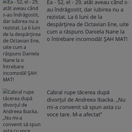
Ea - 52, el - 29, atât aveau când s-
au îndrăgostit, dar iubirea nu a
rezistat. La 6 luni de la
despărțirea de Octavian Ene, uite
cum a răspuns Daniela Nane la
o întrebare incomodă! ȘAH MAT!
Cabral rupe tăcerea după
divorțul de Andreea Ibacka. „Nu
mi-a convenit să spun asta cu
voce tare. M-a afectat”