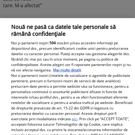
Elle
Nouă ne pasă ca datele tale personale să
rămână confidențiale
O mai ții minte pe Janine Sârbu?
Cum arată și cu ce se ocupă
Noi și partenerii noștri
594
stocăm și/sau accesăm informații pe
dispozitivul dvs., precum identificatorii cookie unici pentru prelucrarea
acum fosta soție a lui Adrian
datelor cu caracter personal. Puteți accepta sau gestiona alegerile dvs.
Sârbu și unul dintre cele mai
făcând clic mai jos sau în orice moment, pe pagina cu politica de
apreciate modele din anii 90. A
confidențialitate. Aceste alegeri vor fi raportate partenerilor noștri și nu
vă vor afecta navigarea.
Mai multe detalii
fost decorată recent de
Noi si partenerii nostri (retelele de socializare si agentiile de publicitate
Ministerul Culturii din Franța.
partenere, precum si furnizorii nostri de servicii de date analitice)
prelucram date pentru a permite website-ului sa functioneze, pentru a
Foto
personaliza continutul si anunturile publicitare afisate in functie de
interesele si/sau profilul dvs., pentru a va oferi functionalitati aferente
retelelor de socializare si pentru a analiza traficul pe website. Beneficiati
de drepturile prevazute de art. 15-22 din GDPR in legatura cu
prelucrarea datelor cu caracter personal. Aceste drepturi pot fi
exercitate prin modalitatea indicata
aici
. Prin click pe “ACCEPT TOATE”,
acceptati folosirea tuturor Tehnologiilor de tip Cookie, care implica
inclusiv acceptul dvs. cu privire la stocarea/accesarea informatiilor de