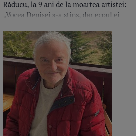
Răducu, la 9 ani de la moartea artistei:
„Vocea Denisei s-a stins, dar ecoul ei
continuă să răsune”