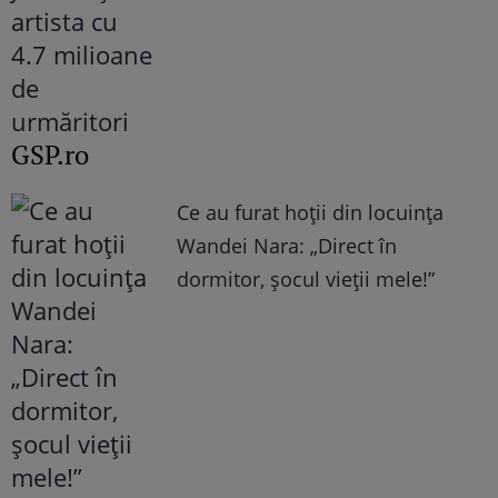
GSP.ro
Ce au furat hoții din locuința
Wandei Nara: „Direct în
dormitor, șocul vieții mele!”