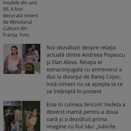
Noi dezvăluiri despre relația
actuală dintre Andreea Popescu
și Dan Alexa. Relația ei
extraconjugală cu antrenorul a
dus la divorțul de Rareș Cojoc,
însă nimeni nu se aștepta la ce
se întâmplă în prezent
Este în culmea fericirii! Vedeta a
devenit mamă pentru a doua
oară și a dezvăluit prima
imagine cu fiul său: „Iubirile