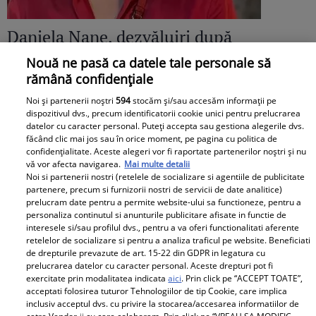
Daniela Nane, dezvăluiri după
despărțirea de Octavian Ene. Cum se
Nouă ne pasă ca datele tale personale să
rămână confidențiale
simte actrița: „Nu simt nicio lipsă”
Noi și partenerii noștri
594
stocăm și/sau accesăm informații pe
dispozitivul dvs., precum identificatorii cookie unici pentru prelucrarea
datelor cu caracter personal. Puteți accepta sau gestiona alegerile dvs.
făcând clic mai jos sau în orice moment, pe pagina cu politica de
confidențialitate. Aceste alegeri vor fi raportate partenerilor noștri și nu
vă vor afecta navigarea.
Mai multe detalii
Noi si partenerii nostri (retelele de socializare si agentiile de publicitate
partenere, precum si furnizorii nostri de servicii de date analitice)
prelucram date pentru a permite website-ului sa functioneze, pentru a
personaliza continutul si anunturile publicitare afisate in functie de
interesele si/sau profilul dvs., pentru a va oferi functionalitati aferente
retelelor de socializare si pentru a analiza traficul pe website. Beneficiati
de drepturile prevazute de art. 15-22 din GDPR in legatura cu
prelucrarea datelor cu caracter personal. Aceste drepturi pot fi
exercitate prin modalitatea indicata
aici
. Prin click pe “ACCEPT TOATE”,
acceptati folosirea tuturor Tehnologiilor de tip Cookie, care implica
inclusiv acceptul dvs. cu privire la stocarea/accesarea informatiilor de