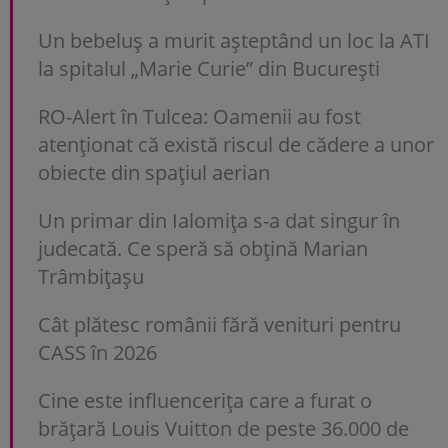
Un bebeluș a murit așteptând un loc la ATI
la spitalul „Marie Curie” din București
RO-Alert în Tulcea: Oamenii au fost
atenționat că există riscul de cădere a unor
obiecte din spațiul aerian
Un primar din Ialomița s-a dat singur în
judecată. Ce speră să obțină Marian
Trâmbițașu
Cât plătesc românii fără venituri pentru
CASS în 2026
Cine este influencerița care a furat o
brățară Louis Vuitton de peste 36.000 de