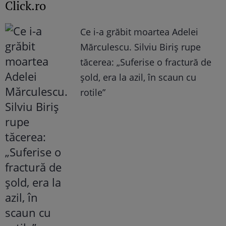
Click.ro
Ce i-a grăbit moartea Adelei
Mărculescu. Silviu Biriș rupe
tăcerea: „Suferise o fractură de
șold, era la azil, în scaun cu
rotile”