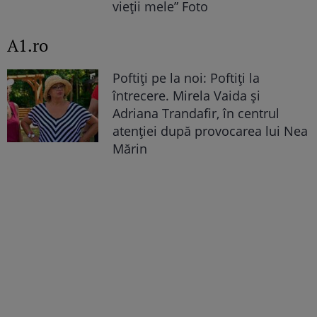
vieții mele” Foto
A1.ro
Poftiți pe la noi: Poftiți la
întrecere. Mirela Vaida și
Adriana Trandafir, în centrul
atenției după provocarea lui Nea
Mărin