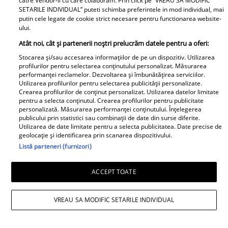
catre Vendor-ii cu care colaboram. Prin click pe “VREAU SA MODIFIC
SETARILE INDIVIDUAL” puteti schimba preferintele in mod individual, mai
putin cele legate de cookie strict necesare pentru functionarea website-
ului.
Atât noi, cât și partenerii noștri prelucrăm datele pentru a oferi:
Andreea Popescu și fosta soacră, schimb
Stocarea și/sau accesarea informațiilor de pe un dispozitiv. Utilizarea
profilurilor pentru selectarea conținutului personalizat. Măsurarea
de replici. Ce i-a spus mama lui Rareș
performanței reclamelor. Dezvoltarea și îmbunătățirea serviciilor.
Utilizarea profilurilor pentru selectarea publicității personalizate.
Cojoc influenceriței: „Am găsit soluția”
Crearea profilurilor de conținut personalizat. Utilizarea datelor limitate
pentru a selecta conținutul. Crearea profilurilor pentru publicitate
personalizată. Măsurarea performanței conținutului. Înțelegerea
publicului prin statistici sau combinații de date din surse diferite.
Utilizarea de date limitate pentru a selecta publicitatea. Date precise de
geolocație și identificarea prin scanarea dispozitivului.
Listă parteneri (furnizori)
ACCEPT TOATE
VREAU SA MODIFIC SETARILE INDIVIDUAL