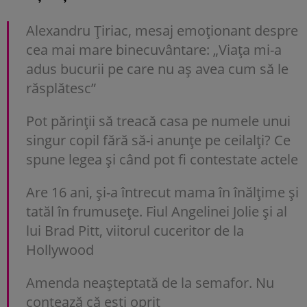
Alexandru Țiriac, mesaj emoționant despre
cea mai mare binecuvântare: „Viața mi-a
adus bucurii pe care nu aș avea cum să le
răsplătesc”
Pot părinții să treacă casa pe numele unui
singur copil fără să-i anunțe pe ceilalți? Ce
spune legea și când pot fi contestate actele
Are 16 ani, și-a întrecut mama în înălțime și
tatăl în frumusețe. Fiul Angelinei Jolie și al
lui Brad Pitt, viitorul cuceritor de la
Hollywood
Amenda neașteptată de la semafor. Nu
contează că ești oprit