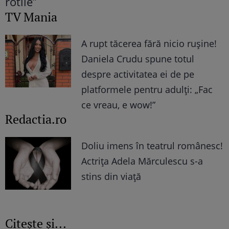
TV Mania
A rupt tăcerea fără nicio rușine!
Daniela Crudu spune totul
despre activitatea ei de pe
platformele pentru adulți: „Fac
ce vreau, e wow!”
Redactia.ro
Doliu imens în teatrul românesc!
Actrița Adela Mărculescu s-a
stins din viață
Citește și...