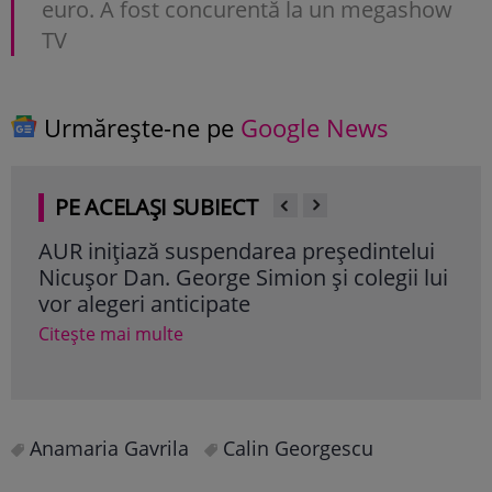
euro. A fost concurentă la un megashow
TV
Urmărește-ne pe
Google News
PE ACELAȘI SUBIECT
AUR inițiază suspendarea președintelui
Soț
Nicușor Dan. George Simion și colegii lui
Ilin
vor alegeri anticipate
cup
Citește mai multe
Cite
Anamaria Gavrila
Calin Georgescu