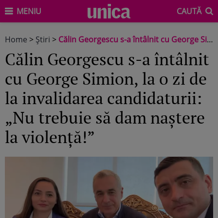
MENIU
CAUTĂ
Home
>
Știri
>
Călin Georgescu s-a întâlnit cu George Simion, la o zi de la invalidarea candidaturii: „Nu trebuie să dam naștere la violență!”
Călin Georgescu s-a întâlnit
cu George Simion, la o zi de
la invalidarea candidaturii:
„Nu trebuie să dam naștere
la violență!”