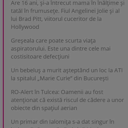
Are 16 ani, și-a întrecut mama în înălțime și
tatăl în frumusețe. Fiul Angelinei Jolie și al
lui Brad Pitt, viitorul cuceritor de la
Hollywood
Greșeala care poate scurta viața
aspiratorului. Este una dintre cele mai
costisitoare defecțiuni
Un bebeluș a murit așteptând un loc la ATI
la spitalul „Marie Curie” din București
RO-Alert în Tulcea: Oamenii au fost
atenționat că există riscul de cădere a unor
obiecte din spațiul aerian
Un primar din Ialomița s-a dat singur în