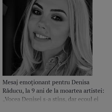
Mesaj emoționant pentru Denisa
Răducu, la 9 ani de la moartea artistei:
„Vocea Denisei s-a stins, dar ecoul ei
continuă să răsune”