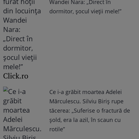
Wandei Nara: „Direct în
dormitor, șocul vieții mele!”
Click.ro
Ce i-a grăbit moartea Adelei
Mărculescu. Silviu Biriș rupe
tăcerea: „Suferise o fractură de
șold, era la azil, în scaun cu
rotile”