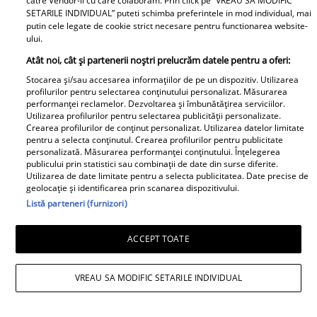
catre Vendor-ii cu care colaboram. Prin click pe “VREAU SA MODIFIC
SETARILE INDIVIDUAL” puteti schimba preferintele in mod individual, mai
putin cele legate de cookie strict necesare pentru functionarea website-
ului.
Atât noi, cât și partenerii noștri prelucrăm datele pentru a oferi:
Stocarea și/sau accesarea informațiilor de pe un dispozitiv. Utilizarea
profilurilor pentru selectarea conținutului personalizat. Măsurarea
performanței reclamelor. Dezvoltarea și îmbunătățirea serviciilor.
Utilizarea profilurilor pentru selectarea publicității personalizate.
Crearea profilurilor de conținut personalizat. Utilizarea datelor limitate
pentru a selecta conținutul. Crearea profilurilor pentru publicitate
personalizată. Măsurarea performanței conținutului. Înțelegerea
publicului prin statistici sau combinații de date din surse diferite.
Utilizarea de date limitate pentru a selecta publicitatea. Date precise de
geolocație și identificarea prin scanarea dispozitivului.
Listă parteneri (furnizori)
Apartamentul de la mare al lui Jorge a
fost devastat. Cum au lăsat turiștii
ACCEPT TOATE
locuința: „Unii oameni nu au educație,
VREAU SA MODIFIC SETARILE INDIVIDUAL
bun simț și respect față de nimic”