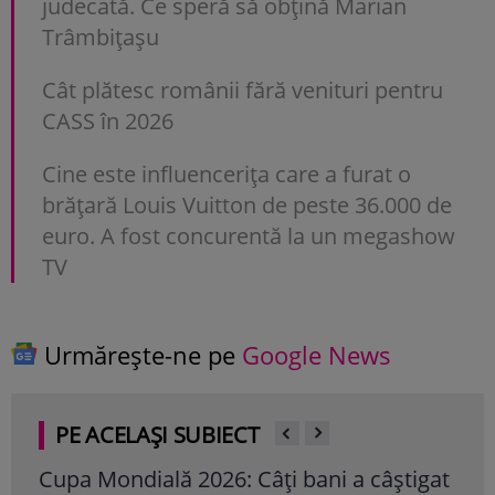
judecată. Ce speră să obțină Marian
Trâmbițașu
Cât plătesc românii fără venituri pentru
CASS în 2026
Cine este influencerița care a furat o
brățară Louis Vuitton de peste 36.000 de
euro. A fost concurentă la un megashow
TV
Urmărește-ne pe
Google News
PE ACELAȘI SUBIECT
Cupa Mondială 2026: Câți bani a câștigat
Cup