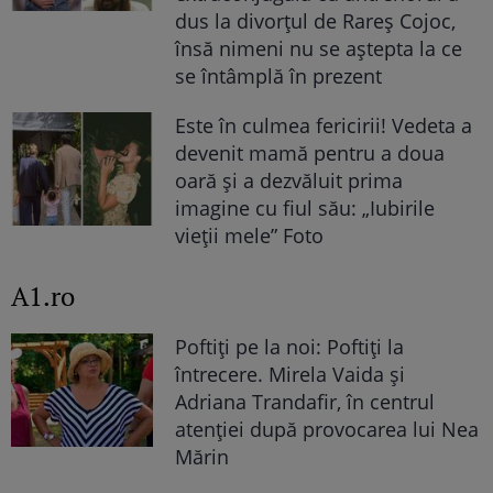
dus la divorțul de Rareș Cojoc,
însă nimeni nu se aștepta la ce
se întâmplă în prezent
Este în culmea fericirii! Vedeta a
devenit mamă pentru a doua
oară și a dezvăluit prima
imagine cu fiul său: „Iubirile
vieții mele” Foto
A1.ro
Poftiți pe la noi: Poftiți la
întrecere. Mirela Vaida și
Adriana Trandafir, în centrul
atenției după provocarea lui Nea
Mărin