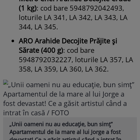
(1 kg)
: cod bare 5948792042493,
loturile LA 341, LA 342, LA 343, LA
344, LA 345.
ARO Arahide Decojite Prăjite și
Sărate (400 g)
: cod bare
5948792032227, loturile LA 357, LA
358, LA 359, LA 360, LA 362.
„Unii oameni nu au educație, bun simț”
Apartamentul de la mare al lui Jorge a fost
devastat! Ce a găsit artistul când a intrat în