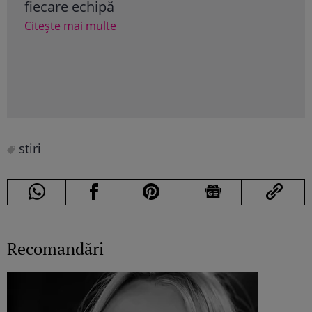
fiecare echipă
tel
sin
Citește mai multe
Tru
fam
a câ
Cite
stiri
Recomandări