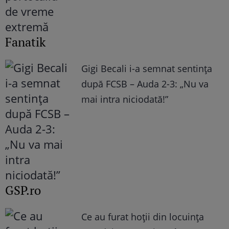
Fanatik
Gigi Becali i-a semnat sentința
după FCSB – Auda 2-3: „Nu va
mai intra niciodată!”
GSP.ro
Ce au furat hoții din locuința