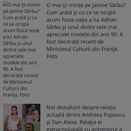
O mai ții minte pe Janine Sârbu?
Cum arată și cu ce se ocupă
acum fosta soție a lui Adrian
Sârbu și unul dintre cele mai
apreciate modele din anii 90. A
fost decorată recent de
Ministerul Culturii din Franța.
Foto
Noi dezvăluiri despre relația
actuală dintre Andreea Popescu
și Dan Alexa. Relația ei
extraconjugală cu antrenorul a