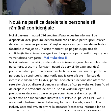
Nouă ne pasă ca datele tale personale să
rămână confidențiale
Noi și partenerii noștri
594
stocăm și/sau accesăm informații pe
dispozitivul dvs., precum identificatorii cookie unici pentru prelucrarea
datelor cu caracter personal. Puteți accepta sau gestiona alegerile dvs.
făcând clic mai jos sau în orice moment, pe pagina cu politica de
confidențialitate. Aceste alegeri vor fi raportate partenerilor noștri și nu
vă vor afecta navigarea.
Mai multe detalii
Cu ce se ocupă, de fapt, Alexandre
Noi si partenerii nostri (retelele de socializare si agentiile de publicitate
partenere, precum si furnizorii nostri de servicii de date analitice)
Eram. Soțul Andreei Esca a transformat
prelucram date pentru a permite website-ului sa functioneze, pentru a
personaliza continutul si anunturile publicitare afisate in functie de
complet o localitate din România
interesele si/sau profilul dvs., pentru a va oferi functionalitati aferente
retelelor de socializare si pentru a analiza traficul pe website. Beneficiati
de drepturile prevazute de art. 15-22 din GDPR in legatura cu
prelucrarea datelor cu caracter personal. Aceste drepturi pot fi
exercitate prin modalitatea indicata
aici
. Prin click pe “ACCEPT TOATE”,
acceptati folosirea tuturor Tehnologiilor de tip Cookie, care implica
inclusiv acceptul dvs. cu privire la stocarea/accesarea informatiilor de