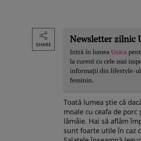
Newsletter zilnic 
SHARE
Intră în lumea
Unica
pentr
la curent cu cele mai imp
informații din lifestyle-ul
feminin.
Toată lumea ştie că dacă
moale cu ceafa de porc şi
lămâie. Hai să aflăm împ
sunt foarte utile în caz 
Salatele înseamnă legum