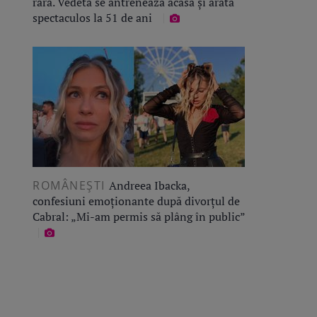
rară. Vedeta se antrenează acasă și arată
spectaculos la 51 de ani
ROMÂNEŞTI
Andreea Ibacka,
confesiuni emoționante după divorțul de
Cabral: „Mi-am permis să plâng în public”