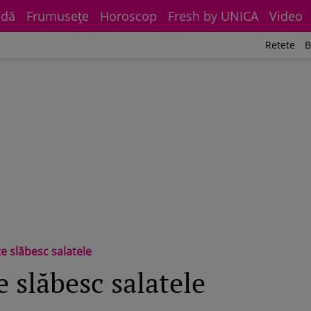
dă
Frumuseţe
Horoscop
Fresh by UNICA
Video
Retete
B
te slăbesc salatele
e slăbesc salatele