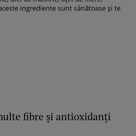
aceste ingrediente sunt sănătoase şi te
Fiica Iuliei Albu și a lui Mihai 
strălucit la banchet. Mikaela a
purtat o rochie creată de cele
mamă și i-a împrumutat panto
Valentino: „M-am simțit ca o
prințesă”
ulte fibre şi antioxidanţi