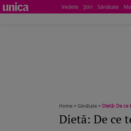
Vedete
Știri
Sănătate
Mo
Home
>
Sănătate
>
Dietă: De ce 
Dietă: De ce t