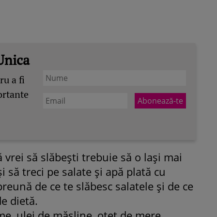
Unica
u a fi
ortante
 vrei să slăbeşti trebuie să o laşi mai
 să treci pe salate şi apă plată cu
reună de ce te slăbesc salatele şi de ce
de dietă.
e, ulei de măsline, oţet de mere,
ROMÂNEŞTI
VEDETE