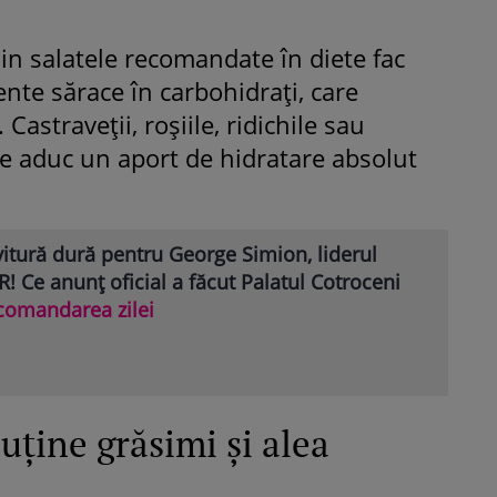
in salatele recomandate în diete fac
nte sărace în carbohidraţi, care
Castraveţii, roşiile, ridichile sau
le aduc un aport de hidratare absolut
itură dură pentru George Simion, liderul
! Ce anunț oficial a făcut Palatul Cotroceni
comandarea zilei
uţine grăsimi şi alea