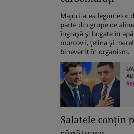
Majoritatea legumelor d
parte din grupe de alime
îngraşă şi bogate în apă. 
morcovii, ţelina şi mere
binevenit în organism.
Lov
AUR
Re
Salatele conţin p
sănătoase