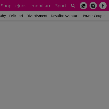
Shop
eJobs
Imobiliare
Sport
Sh
aby
Felicitari
Divertisment
Desafio: Aventura
Power Couple