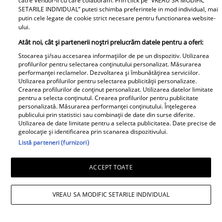
catre Vendor-ii cu care colaboram. Prin click pe “VREAU SA MODIFIC
SETARILE INDIVIDUAL” puteti schimba preferintele in mod individual, mai
putin cele legate de cookie strict necesare pentru functionarea website-
ului.
Atât noi, cât și partenerii noștri prelucrăm datele pentru a oferi:
Cu ce se ocupă, de fapt, Alexandre
Stocarea și/sau accesarea informațiilor de pe un dispozitiv. Utilizarea
Eram. Soțul Andreei Esca a transformat
profilurilor pentru selectarea conținutului personalizat. Măsurarea
performanței reclamelor. Dezvoltarea și îmbunătățirea serviciilor.
complet o localitate din România
Utilizarea profilurilor pentru selectarea publicității personalizate.
Crearea profilurilor de conținut personalizat. Utilizarea datelor limitate
pentru a selecta conținutul. Crearea profilurilor pentru publicitate
personalizată. Măsurarea performanței conținutului. Înțelegerea
publicului prin statistici sau combinații de date din surse diferite.
Utilizarea de date limitate pentru a selecta publicitatea. Date precise de
geolocație și identificarea prin scanarea dispozitivului.
Listă parteneri (furnizori)
ACCEPT TOATE
VREAU SA MODIFIC SETARILE INDIVIDUAL