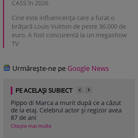
CASS în 2026
Cine este influencerița care a furat o
brățară Louis Vuitton de peste 36.000 de
euro. A fost concurentă la un megashow
TV
Urmărește-ne pe
Google News
PE ACELAȘI SUBIECT
Pippo di Marca a murit după ce a căzut
Act
de la etaj. Celebrul actor și regizor avea
rol
87 de ani
„227
Citește mai multe
Cite