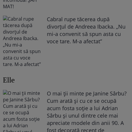
Cabral rupe tăcerea după
divorțul de Andreea Ibacka. „Nu
mi-a convenit să spun asta cu
voce tare. M-a afectat”
Elle
O mai ții minte pe Janine Sârbu?
Cum arată și cu ce se ocupă
acum fosta soție a lui Adrian
Sârbu și unul dintre cele mai
apreciate modele din anii 90. A
fost decorată recent de