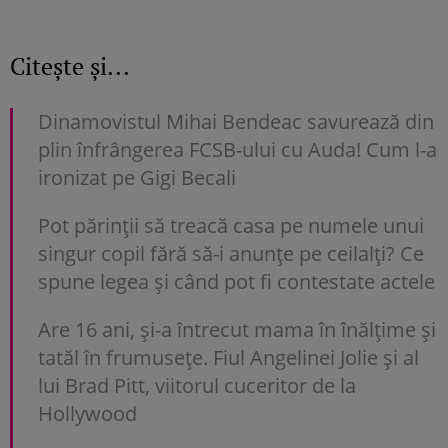
Citește și...
Dinamovistul Mihai Bendeac savurează din
plin înfrângerea FCSB-ului cu Auda! Cum l-a
ironizat pe Gigi Becali
Pot părinții să treacă casa pe numele unui
singur copil fără să-i anunțe pe ceilalți? Ce
spune legea și când pot fi contestate actele
Are 16 ani, și-a întrecut mama în înălțime și
tatăl în frumusețe. Fiul Angelinei Jolie și al
lui Brad Pitt, viitorul cuceritor de la
Hollywood