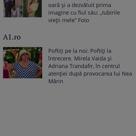
oară și a dezvăluit prima
imagine cu fiul său: „Iubirile
vieții mele” Foto
A1.ro
Poftiți pe la noi: Poftiți la
întrecere. Mirela Vaida și
Adriana Trandafir, în centrul
atenției după provocarea lui Nea
Mărin