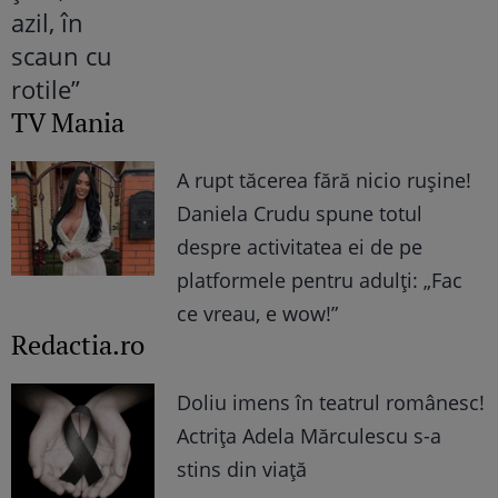
TV Mania
A rupt tăcerea fără nicio rușine!
Daniela Crudu spune totul
despre activitatea ei de pe
platformele pentru adulți: „Fac
ce vreau, e wow!”
Redactia.ro
Doliu imens în teatrul românesc!
Actrița Adela Mărculescu s-a
stins din viață