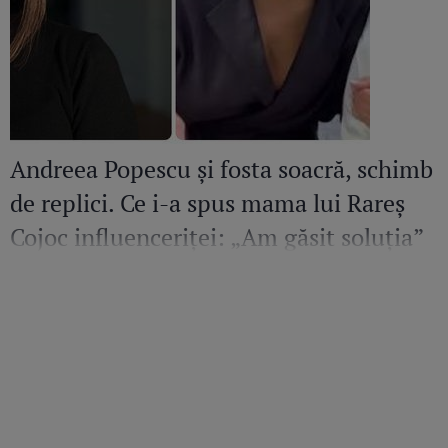
Andreea Popescu și fosta soacră, schimb
de replici. Ce i-a spus mama lui Rareș
Cojoc influenceriței: „Am găsit soluția”