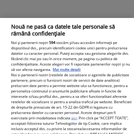
Nouă ne pasă ca datele tale personale să
rămână confidențiale
Noi și partenerii noștri
594
stocăm și/sau accesăm informații pe
dispozitivul dvs., precum identificatorii cookie unici pentru prelucrarea
datelor cu caracter personal. Puteți accepta sau gestiona alegerile dvs.
făcând clic mai jos sau în orice moment, pe pagina cu politica de
confidențialitate. Aceste alegeri vor fi raportate partenerilor noștri și nu
vă vor afecta navigarea.
Mai multe detalii
Noi si partenerii nostri (retelele de socializare si agentiile de publicitate
partenere, precum si furnizorii nostri de servicii de date analitice)
prelucram date pentru a permite website-ului sa functioneze, pentru a
personaliza continutul si anunturile publicitare afisate in functie de
interesele si/sau profilul dvs., pentru a va oferi functionalitati aferente
retelelor de socializare si pentru a analiza traficul pe website. Beneficiati
de drepturile prevazute de art. 15-22 din GDPR in legatura cu
prelucrarea datelor cu caracter personal. Aceste drepturi pot fi
exercitate prin modalitatea indicata
aici
. Prin click pe “ACCEPT TOATE”,
acceptati folosirea tuturor Tehnologiilor de tip Cookie, care implica
inclusiv acceptul dvs. cu privire la stocarea/accesarea informatiilor de