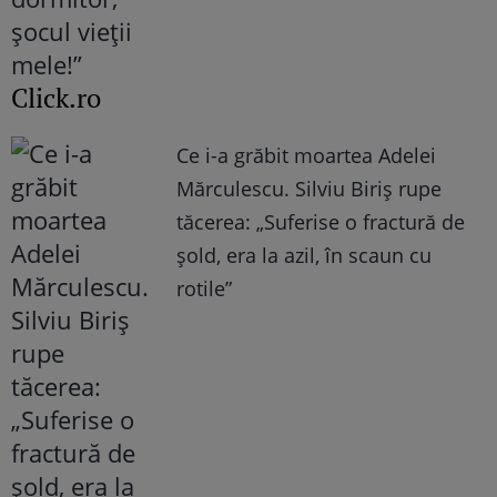
Click.ro
Ce i-a grăbit moartea Adelei
Mărculescu. Silviu Biriș rupe
tăcerea: „Suferise o fractură de
șold, era la azil, în scaun cu
rotile”