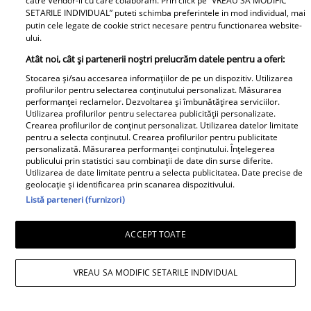
catre Vendor-ii cu care colaboram. Prin click pe “VREAU SA MODIFIC
Ministerul Culturii din Franța.
SETARILE INDIVIDUAL” puteti schimba preferintele in mod individual, mai
putin cele legate de cookie strict necesare pentru functionarea website-
Foto
ului.
Atât noi, cât și partenerii noștri prelucrăm datele pentru a oferi:
Stocarea și/sau accesarea informațiilor de pe un dispozitiv. Utilizarea
profilurilor pentru selectarea conținutului personalizat. Măsurarea
performanței reclamelor. Dezvoltarea și îmbunătățirea serviciilor.
Utilizarea profilurilor pentru selectarea publicității personalizate.
Crearea profilurilor de conținut personalizat. Utilizarea datelor limitate
pentru a selecta conținutul. Crearea profilurilor pentru publicitate
Noi dezvăluiri despre relația
personalizată. Măsurarea performanței conținutului. Înțelegerea
publicului prin statistici sau combinații de date din surse diferite.
actuală dintre Andreea Popescu
Utilizarea de date limitate pentru a selecta publicitatea. Date precise de
și Dan Alexa. Relația ei
geolocație și identificarea prin scanarea dispozitivului.
extraconjugală cu antrenorul a
Listă parteneri (furnizori)
dus la divorțul de Rareș Cojoc,
însă nimeni nu se aștepta la ce
ACCEPT TOATE
se întâmplă în prezent
VREAU SA MODIFIC SETARILE INDIVIDUAL
Este în culmea fericirii! Vedeta a
devenit mamă pentru a doua