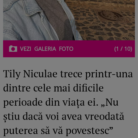
VEZI
GALERIA
FOTO
(1 / 10)
Tily Niculae trece printr-una
dintre cele mai dificile
perioade din viața ei. „Nu
știu dacă voi avea vreodată
puterea să vă povestesc”