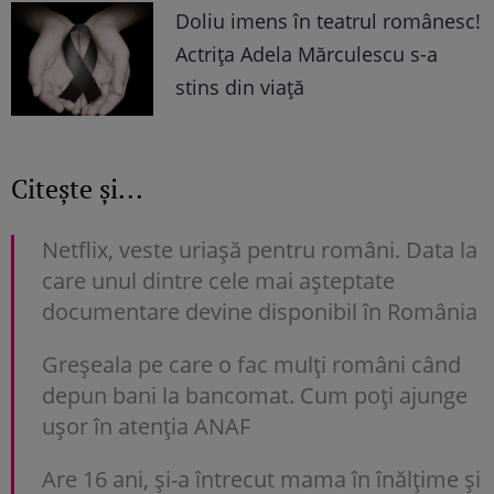
Doliu imens în teatrul românesc!
Actrița Adela Mărculescu s-a
stins din viață
Citește și...
Netflix, veste uriașă pentru români. Data la
care unul dintre cele mai așteptate
documentare devine disponibil în România
Greșeala pe care o fac mulți români când
depun bani la bancomat. Cum poți ajunge
uşor în atenția ANAF
Are 16 ani, și-a întrecut mama în înălțime și