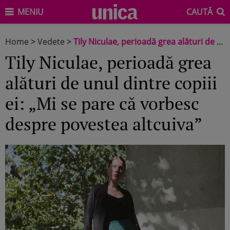
MENIU
CAUTĂ
Home
>
Vedete
>
Tily Niculae, perioadă grea alături de unul dintre copiii ei: „Mi se pare că vorbesc despre povestea altcuiva”
Tily Niculae, perioadă grea
alături de unul dintre copiii
ei: „Mi se pare că vorbesc
despre povestea altcuiva”