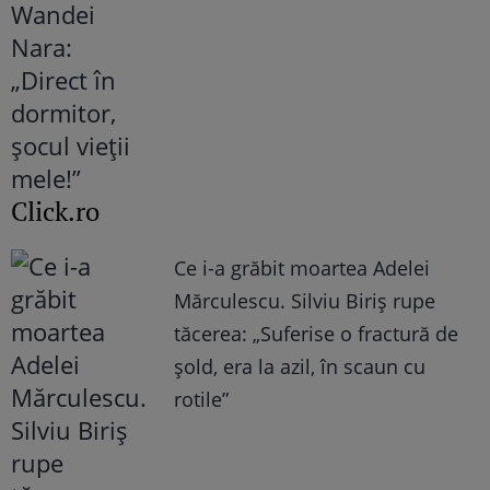
Click.ro
Ce i-a grăbit moartea Adelei
Mărculescu. Silviu Biriș rupe
tăcerea: „Suferise o fractură de
șold, era la azil, în scaun cu
rotile”