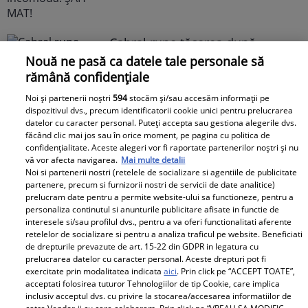
Cabral rupe tăcerea după
divorțul de Andreea Ibacka. „Nu
Nouă ne pasă ca datele tale personale să
mi-a convenit să spun asta cu
rămână confidențiale
voce tare. M-a afectat”
Noi și partenerii noștri
594
stocăm și/sau accesăm informații pe
dispozitivul dvs., precum identificatorii cookie unici pentru prelucrarea
datelor cu caracter personal. Puteți accepta sau gestiona alegerile dvs.
făcând clic mai jos sau în orice moment, pe pagina cu politica de
confidențialitate. Aceste alegeri vor fi raportate partenerilor noștri și nu
vă vor afecta navigarea.
Mai multe detalii
Noi si partenerii nostri (retelele de socializare si agentiile de publicitate
Elle
partenere, precum si furnizorii nostri de servicii de date analitice)
prelucram date pentru a permite website-ului sa functioneze, pentru a
personaliza continutul si anunturile publicitare afisate in functie de
O mai ții minte pe Janine Sârbu?
interesele si/sau profilul dvs., pentru a va oferi functionalitati aferente
Cum arată și cu ce se ocupă
retelelor de socializare si pentru a analiza traficul pe website. Beneficiati
de drepturile prevazute de art. 15-22 din GDPR in legatura cu
acum fosta soție a lui Adrian
prelucrarea datelor cu caracter personal. Aceste drepturi pot fi
Sârbu și unul dintre cele mai
exercitate prin modalitatea indicata
aici
. Prin click pe “ACCEPT TOATE”,
apreciate modele din anii 90. A
acceptati folosirea tuturor Tehnologiilor de tip Cookie, care implica
inclusiv acceptul dvs. cu privire la stocarea/accesarea informatiilor de
fost decorată recent de