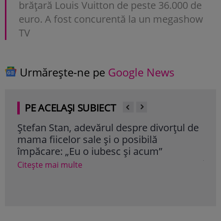
brățară Louis Vuitton de peste 36.000 de
euro. A fost concurentă la un megashow
TV
Urmărește-ne pe
Google News
PE ACELAȘI SUBIECT
Ștefan Stan, adevărul despre divorțul de
Dra
mama fiicelor sale și o posibilă
fam
împăcare: „Eu o iubesc și acum”
ser
în a
Citește mai multe
Cite