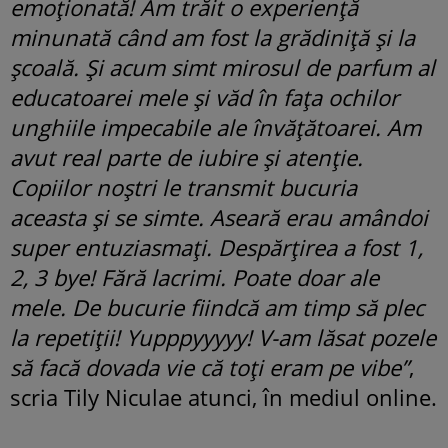
emoționată! Am trăit o experiență
minunată când am fost la grădiniță și la
școală. Și acum simt mirosul de parfum al
educatoarei mele și văd în fața ochilor
unghiile impecabile ale învățătoarei. Am
avut real parte de iubire și atenție.
Copiilor noștri le transmit bucuria
aceasta și se simte. Aseară erau amândoi
super entuziasmați. Despărțirea a fost 1,
2, 3 bye! Fără lacrimi. Poate doar ale
mele. De bucurie fiindcă am timp să plec
la repetiții! Yupppyyyyy! V-am lăsat pozele
să facă dovada vie că toți eram pe vibe”
,
scria Tily Niculae atunci, în mediul online.