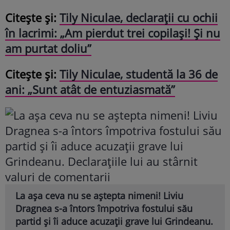
Citește și:
Tily Niculae, declarații cu ochii
în lacrimi: „Am pierdut trei copilași! Și nu
am purtat doliu”
Citește și:
Tily Niculae, studentă la 36 de
ani: „Sunt atât de entuziasmată”
La așa ceva nu se aștepta nimeni! Liviu
Dragnea s-a întors împotriva fostului său
partid și îi aduce acuzații grave lui Grindeanu.