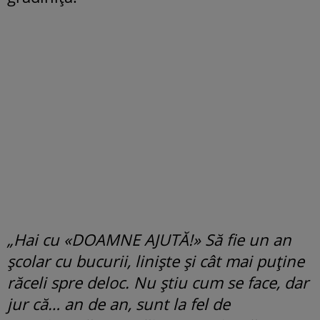
„Hai cu «DOAMNE AJUTĂ!» Să fie un an
școlar cu bucurii, liniște și cât mai puține
răceli spre deloc. Nu știu cum se face, dar
jur că… an de an, sunt la fel de