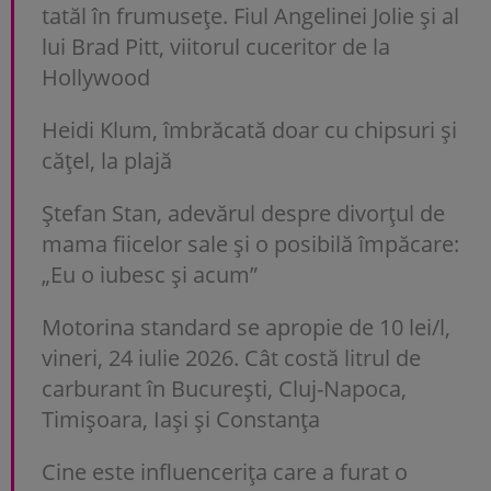
tatăl în frumusețe. Fiul Angelinei Jolie și al
lui Brad Pitt, viitorul cuceritor de la
Hollywood
Heidi Klum, îmbrăcată doar cu chipsuri și
cățel, la plajă
Ștefan Stan, adevărul despre divorțul de
mama fiicelor sale și o posibilă împăcare:
„Eu o iubesc și acum”
Motorina standard se apropie de 10 lei/l,
vineri, 24 iulie 2026. Cât costă litrul de
carburant în București, Cluj-Napoca,
Timișoara, Iași și Constanța
Cine este influencerița care a furat o