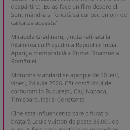
despărțire: „Eu aș face un film despre el.
Sunt mândră și fericită să cunosc un om de
calitatea aceasta”
Mirabela Grădinaru, ținută rafinată la
întâlnirea cu Președinta Republicii India.
Apariția memorabilă a Primei Doamne a
României
Motorina standard se apropie de 10 lei/l,
vineri, 24 iulie 2026. Cât costă litrul de
carburant în București, Cluj-Napoca,
Timișoara, Iași și Constanța
Cine este influencerița care a furat o
brățară Louis Vuitton de peste 36.000 de
euro. A fost concurentă la un megashow