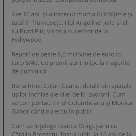
Are 16 ani, și-a întrecut mama în înălțime și
tatăl în frumusețe. Fiul Angelinei Jolie și al
lui Brad Pitt, viitorul cuceritor de la
Hollywood
Report de peste 8,6 milioane de euro la
Loto 6/49. Ce premii sunt în joc la tragerile
de duminică
Bona Irinei Columbeanu, detalii din spatele
ușilor închise ale vilei de la Izvorani. Cum
se comportau Irinel Columbeanu și Monica
Gabor când nu erau în public
Cum se înțelege Bianca Drăgușanu cu
Cătălin Botezatu, fostul iubit, la 16 ani de la