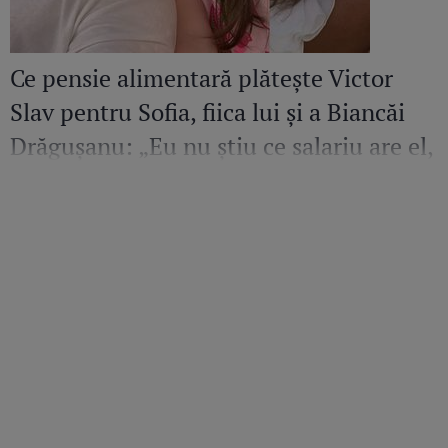
Ce pensie alimentară plătește Victor
Slav pentru Sofia, fiica lui și a Biancăi
Drăgușanu: „Eu nu știu ce salariu are el,
dar cred că ar putea să facă mai mult
pentru copilul lui”