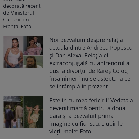
Noi dezvăluiri despre relația
actuală dintre Andreea Popescu
și Dan Alexa. Relația ei
extraconjugală cu antrenorul a
dus la divorțul de Rareș Cojoc,
însă nimeni nu se aștepta la ce
se întâmplă în prezent
Este în culmea fericirii! Vedeta a
devenit mamă pentru a doua
oară și a dezvăluit prima
imagine cu fiul său: „Iubirile
vieții mele” Foto