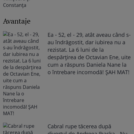
Avantaje
Ea - 52, el - 29, atât aveau când s-
au îndrăgostit, dar iubirea nu a
rezistat. La 6 luni de la
despărțirea de Octavian Ene, uite
cum a răspuns Daniela Nane la
o întrebare incomodă! ȘAH MAT!
Cabral rupe tăcerea după
divorțul de Andreea Ibacka. „Nu