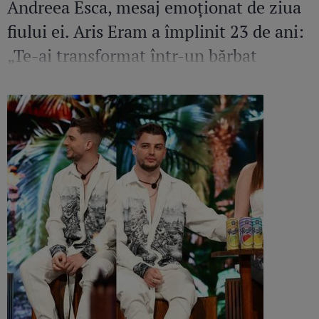
Andreea Esca, mesaj emoționat de ziua
fiului ei. Aris Eram a împlinit 23 de ani:
„Te-ai transformat într-un bărbat
șarmant și înțelept”