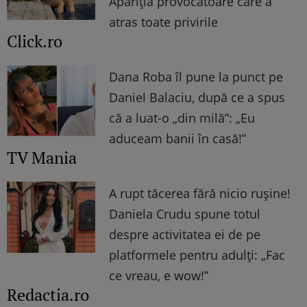
Apariția provocatoare care a
atras toate privirile
Click.ro
Dana Roba îl pune la punct pe
Daniel Balaciu, după ce a spus
că a luat-o „din milă”: „Eu
aduceam banii în casă!”
TV Mania
A rupt tăcerea fără nicio rușine!
Daniela Crudu spune totul
despre activitatea ei de pe
platformele pentru adulți: „Fac
ce vreau, e wow!”
Redactia.ro