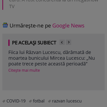
TV
Urmărește-ne pe
Google News
PE ACELAȘI SUBIECT
e
Răzvan Lucescu, mărturisiri emoționante
Ima
Nu
la două luni de la moartea lui Mircea
Luce
Lucescu: „Acesta a fost sentimentul cel
Răz
mai greu pentru mine! Aș fi putut să o
Cite
fac!”
Citește mai multe
COVID-19
fotbal
razvan lucescu