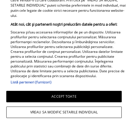
catre Vendor-ii cu care colaboram. Prin click pe “VREAU SA MODIFIC
SETARILE INDIVIDUAL” puteti schimba preferintele in mod individual, mai
putin cele legate de cookie strict necesare pentru functionarea website-
ului.
Observator News
Atât noi, cât și partenerii noștri prelucrăm datele pentru a oferi:
Dronă doborâtă în premieră
Stocarea și/sau accesarea informațiilor de pe un dispozitiv. Utilizarea
profilurilor pentru selectarea conținutului personalizat. Măsurarea
deasupra României. A fost lovită
performanței reclamelor. Dezvoltarea și îmbunătățirea serviciilor.
de racheta unui F-16 al Forţelor
Utilizarea profilurilor pentru selectarea publicității personalizate.
Crearea profilurilor de conținut personalizat. Utilizarea datelor limitate
Aeriene Române
pentru a selecta conținutul. Crearea profilurilor pentru publicitate
personalizată. Măsurarea performanței conținutului. Înțelegerea
publicului prin statistici sau combinații de date din surse diferite.
Utilizarea de date limitate pentru a selecta publicitatea. Date precise de
geolocație și identificarea prin scanarea dispozitivului.
Listă parteneri (furnizori)
Libertatea pentru Femei
ACCEPT TOATE
VREAU SA MODIFIC SETARILE INDIVIDUAL