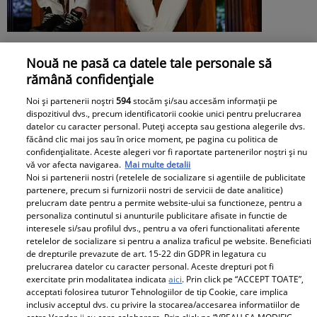
Maria Covasa și Daniel Ungureanu, din
Nouă ne pasă ca datele tale personale să
nou față în față, la Insula iubirii -
rămână confidențiale
Reuniuni. Ce s-a întâmplat când în
Noi și partenerii noștri
594
stocăm și/sau accesăm informații pe
dispozitivul dvs., precum identificatorii cookie unici pentru prelucrarea
platou a apărut iubita fostului
datelor cu caracter personal. Puteți accepta sau gestiona alegerile dvs.
făcând clic mai jos sau în orice moment, pe pagina cu politica de
concurent
confidențialitate. Aceste alegeri vor fi raportate partenerilor noștri și nu
vă vor afecta navigarea.
Mai multe detalii
Noi si partenerii nostri (retelele de socializare si agentiile de publicitate
partenere, precum si furnizorii nostri de servicii de date analitice)
prelucram date pentru a permite website-ului sa functioneze, pentru a
personaliza continutul si anunturile publicitare afisate in functie de
interesele si/sau profilul dvs., pentru a va oferi functionalitati aferente
retelelor de socializare si pentru a analiza traficul pe website. Beneficiati
de drepturile prevazute de art. 15-22 din GDPR in legatura cu
prelucrarea datelor cu caracter personal. Aceste drepturi pot fi
exercitate prin modalitatea indicata
aici
. Prin click pe “ACCEPT TOATE”,
acceptati folosirea tuturor Tehnologiilor de tip Cookie, care implica
inclusiv acceptul dvs. cu privire la stocarea/accesarea informatiilor de