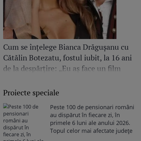
Cum se înțelege Bianca Drăgușanu cu
Cătălin Botezatu, fostul iubit, la 16 ani
de la despărțire: „Eu aș face un film
despre el. Sunt mândră și fericită să
cunosc un om de calitatea aceasta”
Proiecte speciale
Peste 100 de pensionari români
au dispărut în fiecare zi, în
primele 6 luni ale anului 2026.
Topul celor mai afectate județe