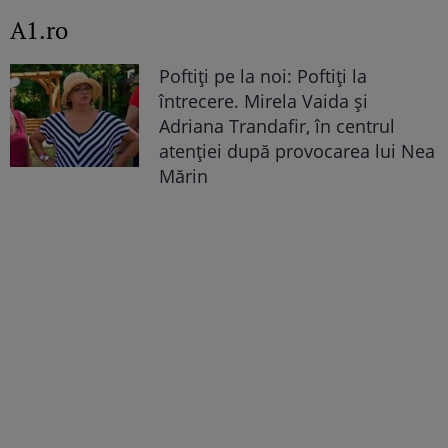
A1.ro
Poftiți pe la noi: Poftiți la
întrecere. Mirela Vaida și
Adriana Trandafir, în centrul
atenției după provocarea lui Nea
Mărin