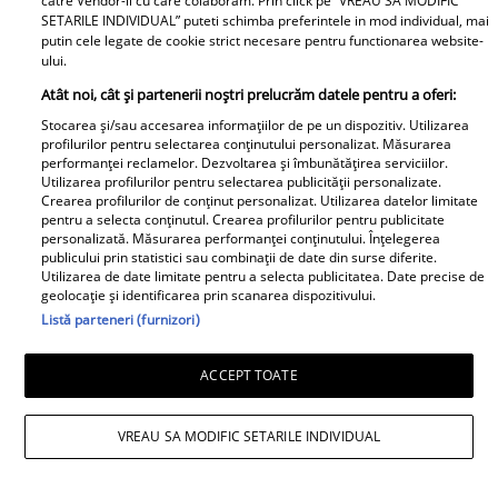
catre Vendor-ii cu care colaboram. Prin click pe “VREAU SA MODIFIC
SETARILE INDIVIDUAL” puteti schimba preferintele in mod individual, mai
putin cele legate de cookie strict necesare pentru functionarea website-
ului.
Mesaj emoționant pentru Denisa
Atât noi, cât și partenerii noștri prelucrăm datele pentru a oferi:
Răducu, la 9 ani de la moartea artistei:
Stocarea și/sau accesarea informațiilor de pe un dispozitiv. Utilizarea
profilurilor pentru selectarea conținutului personalizat. Măsurarea
„Vocea Denisei s-a stins, dar ecoul ei
performanței reclamelor. Dezvoltarea și îmbunătățirea serviciilor.
Utilizarea profilurilor pentru selectarea publicității personalizate.
continuă să răsune”
Crearea profilurilor de conținut personalizat. Utilizarea datelor limitate
pentru a selecta conținutul. Crearea profilurilor pentru publicitate
personalizată. Măsurarea performanței conținutului. Înțelegerea
publicului prin statistici sau combinații de date din surse diferite.
Utilizarea de date limitate pentru a selecta publicitatea. Date precise de
geolocație și identificarea prin scanarea dispozitivului.
Listă parteneri (furnizori)
ACCEPT TOATE
VREAU SA MODIFIC SETARILE INDIVIDUAL