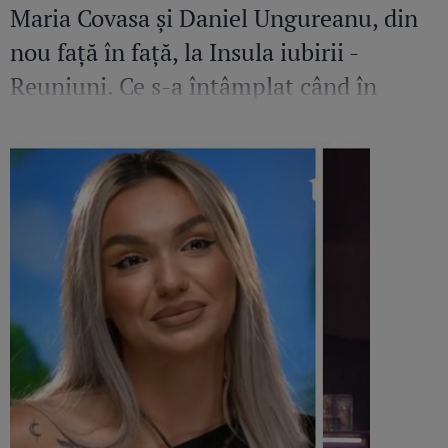
Maria Covasa și Daniel Ungureanu, din
nou față în față, la Insula iubirii -
Reuniuni. Ce s-a întâmplat când în
platou a apărut iubita fostului
concurent