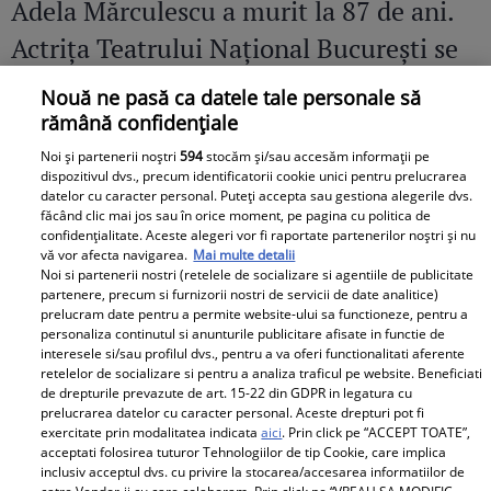
Adela Mărculescu a murit la 87 de ani.
Actrița Teatrului Național București se
afla internată în azil
Nouă ne pasă ca datele tale personale să
rămână confidențiale
Noi și partenerii noștri
594
stocăm și/sau accesăm informații pe
dispozitivul dvs., precum identificatorii cookie unici pentru prelucrarea
datelor cu caracter personal. Puteți accepta sau gestiona alegerile dvs.
făcând clic mai jos sau în orice moment, pe pagina cu politica de
confidențialitate. Aceste alegeri vor fi raportate partenerilor noștri și nu
vă vor afecta navigarea.
Mai multe detalii
Noi si partenerii nostri (retelele de socializare si agentiile de publicitate
partenere, precum si furnizorii nostri de servicii de date analitice)
prelucram date pentru a permite website-ului sa functioneze, pentru a
personaliza continutul si anunturile publicitare afisate in functie de
interesele si/sau profilul dvs., pentru a va oferi functionalitati aferente
retelelor de socializare si pentru a analiza traficul pe website. Beneficiati
de drepturile prevazute de art. 15-22 din GDPR in legatura cu
prelucrarea datelor cu caracter personal. Aceste drepturi pot fi
exercitate prin modalitatea indicata
aici
. Prin click pe “ACCEPT TOATE”,
acceptati folosirea tuturor Tehnologiilor de tip Cookie, care implica
inclusiv acceptul dvs. cu privire la stocarea/accesarea informatiilor de