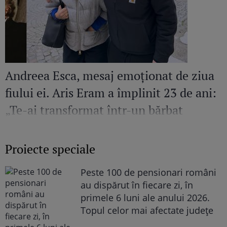
Andreea Esca, mesaj emoționat de ziua
fiului ei. Aris Eram a împlinit 23 de ani:
„Te-ai transformat într-un bărbat
șarmant și înțelept”
Proiecte speciale
Peste 100 de pensionari români
au dispărut în fiecare zi, în
primele 6 luni ale anului 2026.
Topul celor mai afectate județe