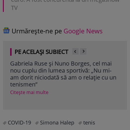
TV
Urmărește-ne pe
Google News
PE ACELAȘI SUBIECT
Gabriela Ruse și Nuno Borges, cel mai
Cin
nou cuplu din lumea sportivă: „Nu mi-
ală
am dorit niciodată să am o relație cu un
sur
tenismen”
vârs
băr
Citește mai multe
Cite
COVID-19
Simona Halep
tenis