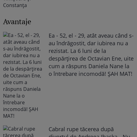
Avantaje
Ea - 52, el - 29, atât aveau când s-
au îndrăgostit, dar iubirea nu a
rezistat. La 6 luni de la
despărțirea de Octavian Ene, uite
cum a răspuns Daniela Nane la
o întrebare incomodă! ȘAH MAT!
Cabral rupe tăcerea după
divorțul de Andreea Ibacka. „Nu