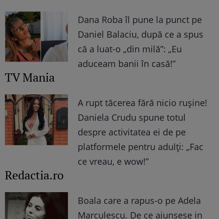
Dana Roba îl pune la punct pe
Daniel Balaciu, după ce a spus
că a luat-o „din milă”: „Eu
aduceam banii în casă!”
TV Mania
A rupt tăcerea fără nicio rușine!
Daniela Crudu spune totul
despre activitatea ei de pe
platformele pentru adulți: „Fac
ce vreau, e wow!”
Redactia.ro
Boala care a rapus-o pe Adela
Marculescu. De ce ajunsese in