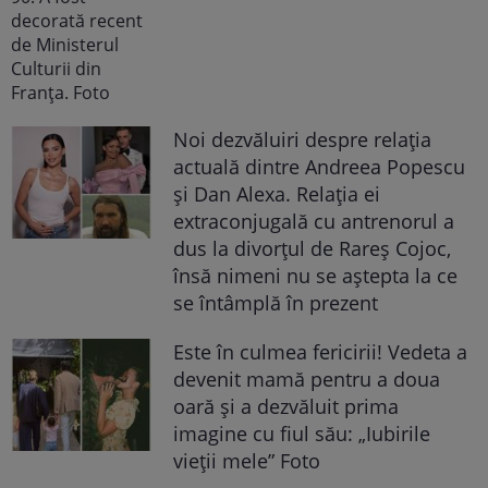
Noi dezvăluiri despre relația
actuală dintre Andreea Popescu
și Dan Alexa. Relația ei
extraconjugală cu antrenorul a
dus la divorțul de Rareș Cojoc,
însă nimeni nu se aștepta la ce
se întâmplă în prezent
Este în culmea fericirii! Vedeta a
devenit mamă pentru a doua
oară și a dezvăluit prima
imagine cu fiul său: „Iubirile
vieții mele” Foto