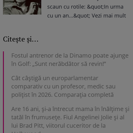
scaun cu rotile: &quot;In urma
cu un an...&quot; Vezi mai mult
Citește și...
Fostul antrenor de la Dinamo poate ajunge
în Golf: „Sunt nerăbdător să revin!”
Cât câștigă un europarlamentar
comparativ cu un profesor, medic sau
polițist în 2026. Comparația completă
Are 16 ani, și-a întrecut mama în înălțime și
tatăl în frumusețe. Fiul Angelinei Jolie și al
lui Brad Pitt, viitorul cuceritor de la