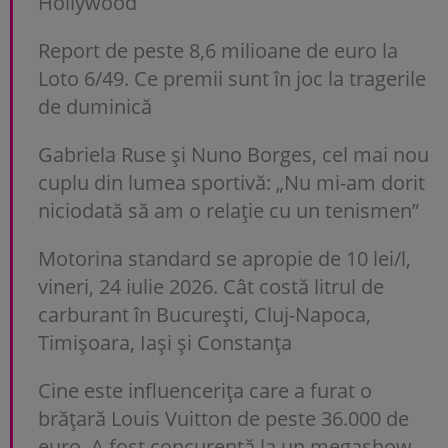
Hollywood
Report de peste 8,6 milioane de euro la
Loto 6/49. Ce premii sunt în joc la tragerile
de duminică
Gabriela Ruse și Nuno Borges, cel mai nou
cuplu din lumea sportivă: „Nu mi-am dorit
niciodată să am o relație cu un tenismen”
Motorina standard se apropie de 10 lei/l,
vineri, 24 iulie 2026. Cât costă litrul de
carburant în București, Cluj-Napoca,
Timișoara, Iași și Constanța
Cine este influencerița care a furat o
brățară Louis Vuitton de peste 36.000 de
euro. A fost concurentă la un megashow