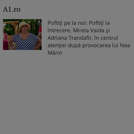
A1.ro
Poftiți pe la noi: Poftiți la
întrecere. Mirela Vaida și
Adriana Trandafir, în centrul
atenției după provocarea lui Nea
Mărin