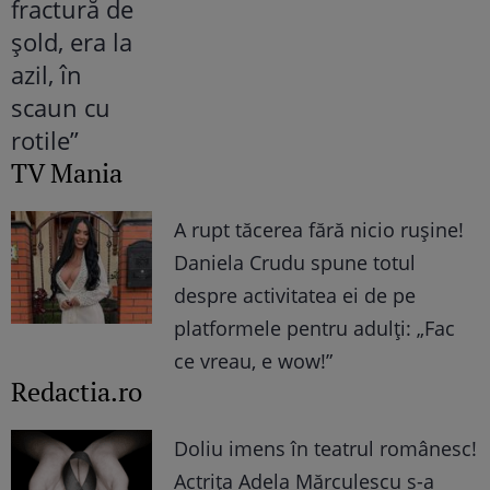
TV Mania
A rupt tăcerea fără nicio rușine!
Daniela Crudu spune totul
despre activitatea ei de pe
platformele pentru adulți: „Fac
ce vreau, e wow!”
Redactia.ro
Doliu imens în teatrul românesc!
Actrița Adela Mărculescu s-a