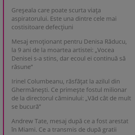
Greșeala care poate scurta viața
aspiratorului. Este una dintre cele mai
costisitoare defecțiuni
Mesaj emoționant pentru Denisa Răducu,
la 9 ani de la moartea artistei: „Vocea
Denisei s-a stins, dar ecoul ei continuă să
răsune”
Irinel Columbeanu, răsfățat la azilul din
Ghermănești. Ce primește fostul milionar
de la directorul căminului: „Văd cât de mult
se bucură”
Andrew Tate, mesaj după ce a fost arestat
în Miami. Ce a transmis de după gratii