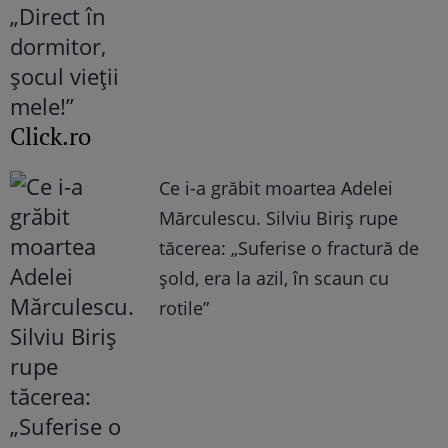
Click.ro
Ce i-a grăbit moartea Adelei
Mărculescu. Silviu Biriș rupe
tăcerea: „Suferise o fractură de
șold, era la azil, în scaun cu
rotile”