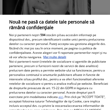
Nouă ne pasă ca datele tale personale să
rămână confidențiale
Noi și partenerii noștri
594
stocăm și/sau accesăm informații pe
dispozitivul dvs., precum identificatorii cookie unici pentru prelucrarea
datelor cu caracter personal. Puteți accepta sau gestiona alegerile dvs.
făcând clic mai jos sau în orice moment, pe pagina cu politica de
confidențialitate. Aceste alegeri vor fi raportate partenerilor noștri și nu
Mesaj emoționant pentru Denisa
vă vor afecta navigarea.
Mai multe detalii
Noi si partenerii nostri (retelele de socializare si agentiile de publicitate
Răducu, la 9 ani de la moartea artistei:
partenere, precum si furnizorii nostri de servicii de date analitice)
prelucram date pentru a permite website-ului sa functioneze, pentru a
„Vocea Denisei s-a stins, dar ecoul ei
personaliza continutul si anunturile publicitare afisate in functie de
interesele si/sau profilul dvs., pentru a va oferi functionalitati aferente
continuă să răsune”
retelelor de socializare si pentru a analiza traficul pe website. Beneficiati
de drepturile prevazute de art. 15-22 din GDPR in legatura cu
prelucrarea datelor cu caracter personal. Aceste drepturi pot fi
exercitate prin modalitatea indicata
aici
. Prin click pe “ACCEPT TOATE”,
acceptati folosirea tuturor Tehnologiilor de tip Cookie, care implica
inclusiv acceptul dvs. cu privire la stocarea/accesarea informatiilor de