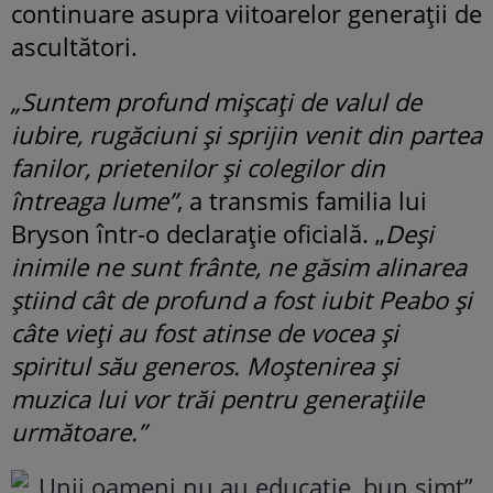
continuare asupra viitoarelor generații de
ascultători.
„Suntem profund mișcați de valul de
iubire, rugăciuni și sprijin venit din partea
fanilor, prietenilor și colegilor din
întreaga lume”
, a transmis familia lui
Bryson într-o declarație oficială. „
Deși
inimile ne sunt frânte, ne găsim alinarea
știind cât de profund a fost iubit Peabo și
câte vieți au fost atinse de vocea și
spiritul său generos. Moștenirea și
muzica lui vor trăi pentru generațiile
următoare.”