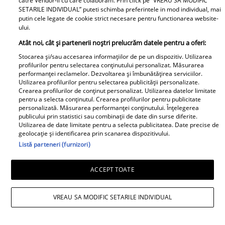
catre Vendor-ii cu care colaboram. Prin click pe “VREAU SA MODIFIC
SETARILE INDIVIDUAL” puteti schimba preferintele in mod individual, mai
putin cele legate de cookie strict necesare pentru functionarea website-
ului.
Atât noi, cât și partenerii noștri prelucrăm datele pentru a oferi:
Stocarea și/sau accesarea informațiilor de pe un dispozitiv. Utilizarea
profilurilor pentru selectarea conținutului personalizat. Măsurarea
performanței reclamelor. Dezvoltarea și îmbunătățirea serviciilor.
Utilizarea profilurilor pentru selectarea publicității personalizate.
Crearea profilurilor de conținut personalizat. Utilizarea datelor limitate
pentru a selecta conținutul. Crearea profilurilor pentru publicitate
personalizată. Măsurarea performanței conținutului. Înțelegerea
publicului prin statistici sau combinații de date din surse diferite.
Utilizarea de date limitate pentru a selecta publicitatea. Date precise de
geolocație și identificarea prin scanarea dispozitivului.
Irinel Columbeanu, răsfățat la azilul din
Listă parteneri (furnizori)
Ghermănești. Ce primește fostul
ACCEPT TOATE
milionar de la directorul căminului:
„Văd cât de mult se bucură”
VREAU SA MODIFIC SETARILE INDIVIDUAL
Proiecte speciale