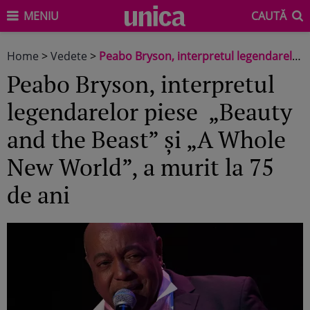
MENIU
CAUTĂ
Home
>
Vedete
>
Peabo Bryson, interpretul legendarelor piese „Beauty and the Beast” și „A Whole New World”, a murit la 75 de ani
Peabo Bryson, interpretul
legendarelor piese „Beauty
and the Beast” și „A Whole
New World”, a murit la 75
de ani