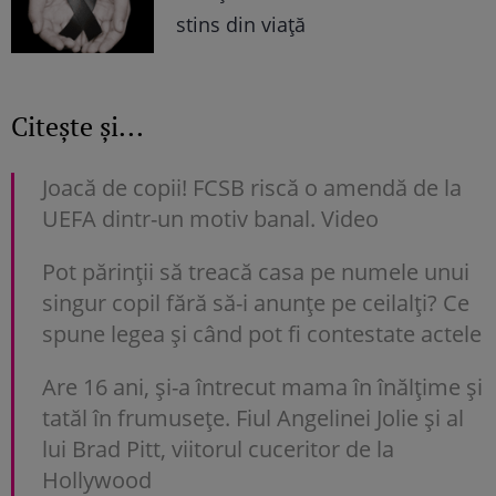
stins din viață
Citește și...
Joacă de copii! FCSB riscă o amendă de la
UEFA dintr-un motiv banal. Video
Pot părinții să treacă casa pe numele unui
singur copil fără să-i anunțe pe ceilalți? Ce
spune legea și când pot fi contestate actele
Are 16 ani, și-a întrecut mama în înălțime și
tatăl în frumusețe. Fiul Angelinei Jolie și al
lui Brad Pitt, viitorul cuceritor de la
Hollywood