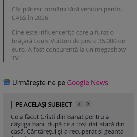
Cât plătesc românii fără venituri pentru
CASS în 2026
Cine este influencerița care a furat o
brățară Louis Vuitton de peste 36.000 de
euro. A fost concurentă la un megashow
TV
Urmărește-ne pe
Google News
PE ACELAȘI SUBIECT
Ce a făcut Cristi din Banat pentru a
Dol
câștiga bani, după ce a fost dat afară din
Bue
casă. Cântărețul și-a recuperat și geanta
Cite