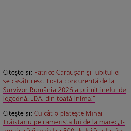
Citeşte şi:
Patrice Cărăușan și iubitul ei
se căsătoresc. Fosta concurentă de la
Survivor România 2026 a primit inelul de
logodnă. „DA, din toată inima!”
Citeşte şi:
Cu cât o plătește Mihai
Trăistariu pe camerista lui de la mare: „I-
am zis că îi mai dau 500 de lei în plus în