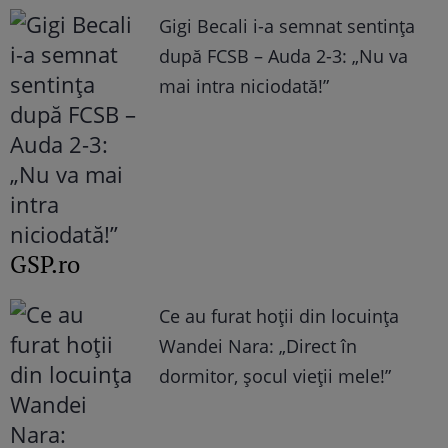
Gigi Becali i-a semnat sentința
după FCSB – Auda 2-3: „Nu va
mai intra niciodată!”
GSP.ro
Ce au furat hoții din locuința
Wandei Nara: „Direct în
dormitor, șocul vieții mele!”