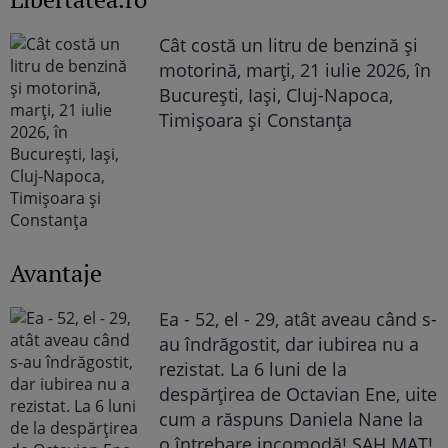
Cât costă un litru de benzină și
motorină, marți, 21 iulie 2026, în
București, Iași, Cluj-Napoca,
Timișoara și Constanța
Avantaje
Ea - 52, el - 29, atât aveau când s-
au îndrăgostit, dar iubirea nu a
rezistat. La 6 luni de la
despărțirea de Octavian Ene, uite
cum a răspuns Daniela Nane la
o întrebare incomodă! ȘAH MAT!