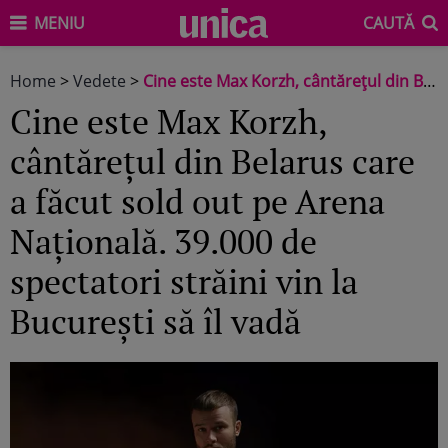
MENIU
CAUTĂ
Home
>
Vedete
>
Cine este Max Korzh, cântărețul din Belarus care a făcut sold out pe Arena Națională. 39.000 de spectatori străini vin la București să îl vadă
Cine este Max Korzh,
cântărețul din Belarus care
a făcut sold out pe Arena
Națională. 39.000 de
spectatori străini vin la
București să îl vadă