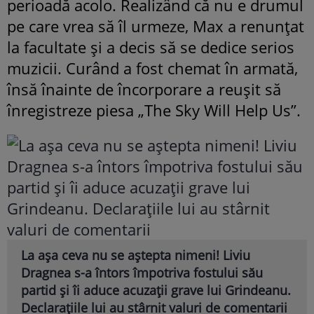
perioadă acolo. Realizând că nu e drumul
pe care vrea să îl urmeze, Max a renunțat
la facultate și a decis să se dedice serios
muzicii. Curând a fost chemat în armată,
însă înainte de încorporare a reușit să
înregistreze piesa „The Sky Will Help Us”.
La așa ceva nu se aștepta nimeni! Liviu
Dragnea s-a întors împotriva fostului său
partid și îi aduce acuzații grave lui Grindeanu.
Declarațiile lui au stârnit valuri de comentarii