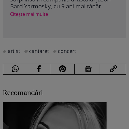
Bard Yarmosky, cu 9 ani mai tânăr
com
con
Citește mai multe
are
Cite
artist
cantaret
concert
Recomandări