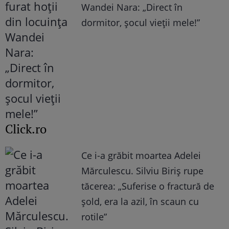
Wandei Nara: „Direct în
dormitor, șocul vieții mele!”
Click.ro
Ce i-a grăbit moartea Adelei
Mărculescu. Silviu Biriș rupe
tăcerea: „Suferise o fractură de
șold, era la azil, în scaun cu
rotile”