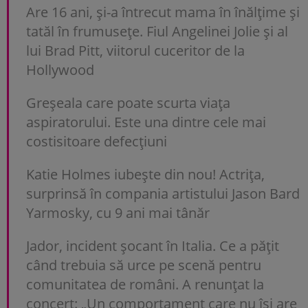
Are 16 ani, și-a întrecut mama în înălțime și
tatăl în frumusețe. Fiul Angelinei Jolie și al
lui Brad Pitt, viitorul cuceritor de la
Hollywood
Greșeala care poate scurta viața
aspiratorului. Este una dintre cele mai
costisitoare defecțiuni
Katie Holmes iubește din nou! Actrița,
surprinsă în compania artistului Jason Bard
Yarmosky, cu 9 ani mai tânăr
Jador, incident șocant în Italia. Ce a pățit
când trebuia să urce pe scenă pentru
comunitatea de români. A renunțat la
concert: „Un comportament care nu își are