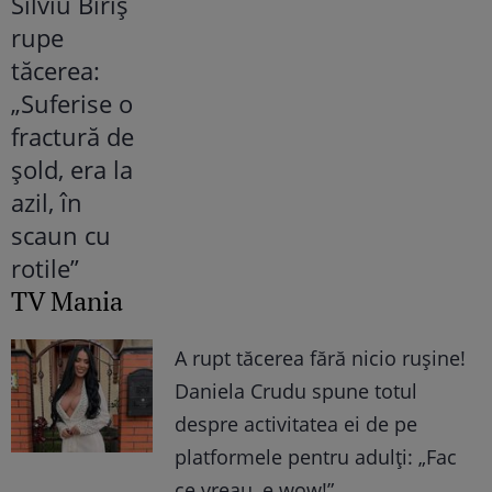
TV Mania
A rupt tăcerea fără nicio rușine!
Daniela Crudu spune totul
despre activitatea ei de pe
platformele pentru adulți: „Fac
ce vreau, e wow!”