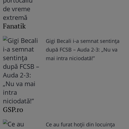
Fanatik
Gigi Becali i-a semnat sentința
după FCSB – Auda 2-3: „Nu va
mai intra niciodată!”
GSP.ro
Ce au furat hoții din locuința