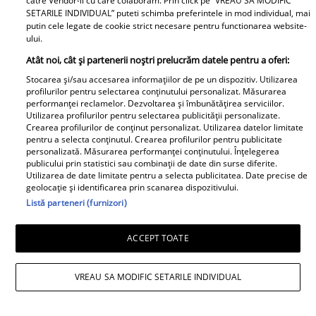
catre Vendor-ii cu care colaboram. Prin click pe “VREAU SA MODIFIC
Cum arată și cu ce se ocupă
SETARILE INDIVIDUAL” puteti schimba preferintele in mod individual, mai
acum fosta soție a lui Adrian
putin cele legate de cookie strict necesare pentru functionarea website-
Sârbu și unul dintre cele mai
ului.
apreciate modele din anii 90. A
Atât noi, cât și partenerii noștri prelucrăm datele pentru a oferi:
fost decorată recent de
Stocarea și/sau accesarea informațiilor de pe un dispozitiv. Utilizarea
Ministerul Culturii din Franța.
profilurilor pentru selectarea conținutului personalizat. Măsurarea
performanței reclamelor. Dezvoltarea și îmbunătățirea serviciilor.
Foto
Utilizarea profilurilor pentru selectarea publicității personalizate.
Crearea profilurilor de conținut personalizat. Utilizarea datelor limitate
pentru a selecta conținutul. Crearea profilurilor pentru publicitate
personalizată. Măsurarea performanței conținutului. Înțelegerea
publicului prin statistici sau combinații de date din surse diferite.
Utilizarea de date limitate pentru a selecta publicitatea. Date precise de
geolocație și identificarea prin scanarea dispozitivului.
Listă parteneri (furnizori)
Noi dezvăluiri despre relația
ACCEPT TOATE
actuală dintre Andreea Popescu
și Dan Alexa. Relația ei
VREAU SA MODIFIC SETARILE INDIVIDUAL
extraconjugală cu antrenorul a
dus la divorțul de Rareș Cojoc,