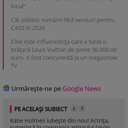
locul”
Cât plătesc românii fără venituri pentru
CASS în 2026
Cine este influencerița care a furat o
brățară Louis Vuitton de peste 36.000 de
euro. A fost concurentă la un megashow
TV
Urmărește-ne pe
Google News
PE ACELAȘI SUBIECT
Katie Holmes iubește din nou! Actrița,
Jado
surprinsă în compania artistului Jason
cân